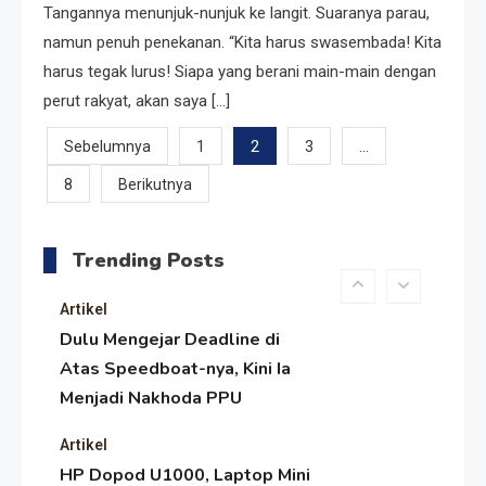
Tangannya menunjuk-nunjuk ke langit. Suaranya parau,
Pengesahan UU 7/2002
Resonansi
namun penuh penekanan. “Kita harus swasembada! Kita
Satire Politik Karang
harus tegak lurus! Siapa yang berani main-main dengan
Kedempel: Saat Presiden
perut rakyat, akan saya […]
Gareng Lebih Sibuk Orasi
Paginasi
2
…
Sebelumnya
1
3
daripada Urus Nasi
Artikel
8
Berikutnya
pos
Menjaga Selendang Tetap
Melambai, Upaya Ronggeng
Trending Posts
Paser Melawan Arus Zaman
Popular
Artikel
Dulu Mengejar Deadline di
Atas Speedboat-nya, Kini Ia
Menjadi Nakhoda PPU
Artikel
HP Dopod U1000, Laptop Mini