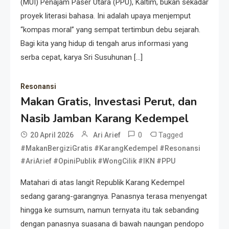
(MUI) Penajam Paser Utara (PPU), Kaltim, bukan sekadar
proyek literasi bahasa. Ini adalah upaya menjemput
“kompas moral” yang sempat tertimbun debu sejarah.
Bagi kita yang hidup di tengah arus informasi yang
serba cepat, karya Sri Susuhunan […]
Resonansi
Makan Gratis, Investasi Perut, dan
Nasib Jamban Karang Kedempel
0
Tagged
20 April 2026
Ari Arief
#MakanBergiziGratis #KarangKedempel #Resonansi
#AriArief #OpiniPublik #WongCilik #IKN #PPU
Matahari di atas langit Republik Karang Kedempel
sedang garang-garangnya. Panasnya terasa menyengat
hingga ke sumsum, namun ternyata itu tak sebanding
dengan panasnya suasana di bawah naungan pendopo