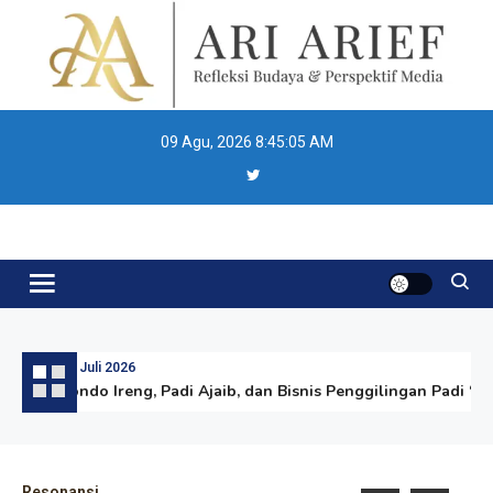
Skip
to
content
09 Agu, 2026
8:45:06 AM
Ari Arief
30 Juli 2026
Londo Ireng, Padi Ajaib, dan Bisnis Penggilingan Padi “Sul
Resonansi
Re