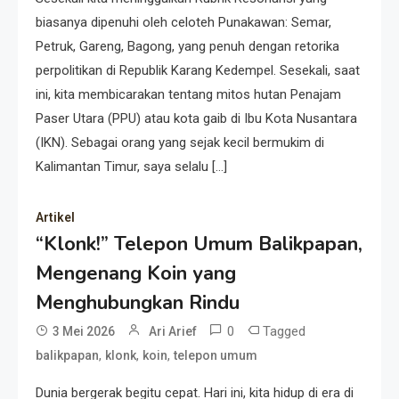
biasanya dipenuhi oleh celoteh Punakawan: Semar,
Petruk, Gareng, Bagong, yang penuh dengan retorika
perpolitikan di Republik Karang Kedempel. Sesekali, saat
ini, kita membicarakan tentang mitos hutan Penajam
Paser Utara (PPU) atau kota gaib di Ibu Kota Nusantara
(IKN). Sebagai orang yang sejak kecil bermukim di
Kalimantan Timur, saya selalu […]
Artikel
“Klonk!” Telepon Umum Balikpapan,
Mengenang Koin yang
Menghubungkan Rindu
0
Tagged
3 Mei 2026
Ari Arief
,
,
,
balikpapan
klonk
koin
telepon umum
Dunia bergerak begitu cepat. Hari ini, kita hidup di era di