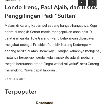
Londo Ireng, Padi Ajaib, dan Bisnis
I
Penggilingan Padi “Sultan”
K
K
Malam di Karang Kedempel sedang hangat-hangatnya. Kopi
ya
hitam di cangkir Semar masih mengepulkan asap tipis. Di
Se
pelataran gardu, Tole Gareng—yang belakangan dipercaya
me
ya
menjabat sebagai Presiden Republik Karang Kedempel—
Ka
n
sedang berdiri di atas lincak kayu. Tangan kanannya mengepal,
mak
matanya berapi-api, seolah-olah lincak itu adalah podium
sed
n
megah bernuansa emas. “Ingat wahai rakyatku!” seru Gareng
Ker
melengking. “Saya dapat laporan…
ti
Re
30 Juli 2026
Terpopuler
Resonansi