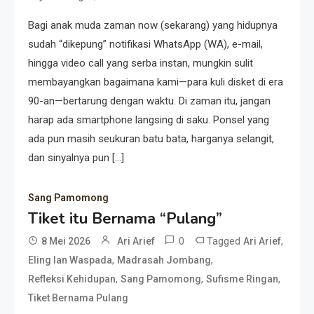
Bagi anak muda zaman now (sekarang) yang hidupnya
sudah “dikepung” notifikasi WhatsApp (WA), e-mail,
hingga video call yang serba instan, mungkin sulit
membayangkan bagaimana kami—para kuli disket di era
90-an—bertarung dengan waktu. Di zaman itu, jangan
harap ada smartphone langsing di saku. Ponsel yang
ada pun masih seukuran batu bata, harganya selangit,
dan sinyalnya pun […]
Sang Pamomong
Tiket itu Bernama “Pulang”
0
Tagged
,
8 Mei 2026
Ari Arief
Ari Arief
,
,
Eling lan Waspada
Madrasah Jombang
,
,
,
Refleksi Kehidupan
Sang Pamomong
Sufisme Ringan
Tiket Bernama Pulang