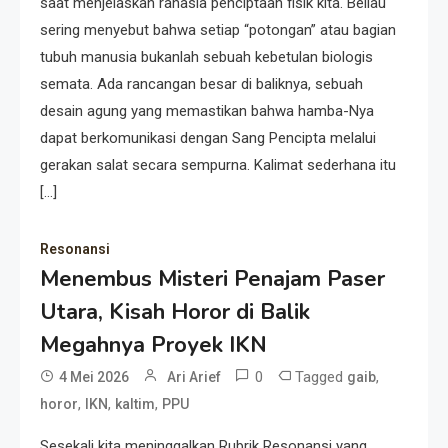
saat menjelaskan rahasia penciptaan fisik kita. Beliau
sering menyebut bahwa setiap “potongan” atau bagian
tubuh manusia bukanlah sebuah kebetulan biologis
semata. Ada rancangan besar di baliknya, sebuah
desain agung yang memastikan bahwa hamba-Nya
dapat berkomunikasi dengan Sang Pencipta melalui
gerakan salat secara sempurna. Kalimat sederhana itu
[…]
Resonansi
Menembus Misteri Penajam Paser
Utara, Kisah Horor di Balik
Megahnya Proyek IKN
0
Tagged
,
4 Mei 2026
Ari Arief
gaib
,
,
,
horor
IKN
kaltim
PPU
Sesekali kita meninggalkan Rubrik Resonansi yang