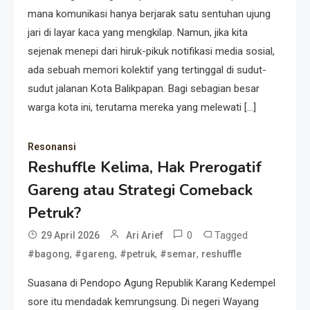
mana komunikasi hanya berjarak satu sentuhan ujung
jari di layar kaca yang mengkilap. Namun, jika kita
sejenak menepi dari hiruk-pikuk notifikasi media sosial,
ada sebuah memori kolektif yang tertinggal di sudut-
sudut jalanan Kota Balikpapan. Bagi sebagian besar
warga kota ini, terutama mereka yang melewati […]
Resonansi
Reshuffle Kelima, Hak Prerogatif
Gareng atau Strategi Comeback
Petruk?
0
Tagged
29 April 2026
Ari Arief
,
,
,
,
#bagong
#gareng
#petruk
#semar
reshuffle
Suasana di Pendopo Agung Republik Karang Kedempel
sore itu mendadak kemrungsung. Di negeri Wayang