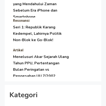
yang Mendahului Zaman
Sebelum Era iPhone dan
Smartphone
Resonansi
Seri 1: Republik Karang
Kedempel, Lahirnya Politik
Non-Blok ke Go-Blok!
Artikel
Menelusuri Akar Sejarah Ulang
Tahun PPU, Pertentangan
Bulan Peringatan vs
Pengesahan UU 7/2002
Resonansi
Satire Politik Karang
Kategori
Kedempel: Saat Presiden
Gareng Lebih Sibuk Orasi
daripada Urus Nasi