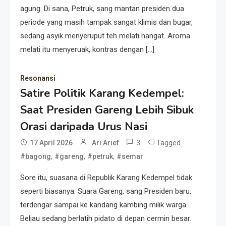
agung. Di sana, Petruk, sang mantan presiden dua
periode yang masih tampak sangat klimis dan bugar,
sedang asyik menyeruput teh melati hangat. Aroma
melati itu menyeruak, kontras dengan […]
Resonansi
Satire Politik Karang Kedempel:
Saat Presiden Gareng Lebih Sibuk
Resonansi
Orasi daripada Urus Nasi
Seri 1: Republik Karang
3
Tagged
17 April 2026
Ari Arief
Kedempel, Lahirnya Politik
,
,
,
#bagong
#gareng
#petruk
#semar
Non-Blok ke Go-Blok!
Sore itu, suasana di Republik Karang Kedempel tidak
Artikel
seperti biasanya. Suara Gareng, sang Presiden baru,
Menelusuri Akar Sejarah Ulang
terdengar sampai ke kandang kambing milik warga.
Tahun PPU, Pertentangan
Beliau sedang berlatih pidato di depan cermin besar.
Bulan Peringatan vs