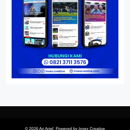
Non-Blok ke Go-Blok!
Artikel
Menelusuri Akar Sejarah Ulang
Tahun PPU, Pertentangan
Bulan Peringatan vs
Pengesahan UU 7/2002
© 2026 Ari Arief. Powered by Invex Creative