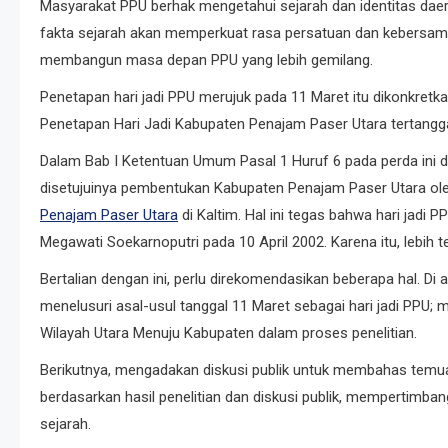
Masyarakat PPU berhak mengetahui sejarah dan identitas daer
fakta sejarah akan memperkuat rasa persatuan dan kebersam
membangun masa depan PPU yang lebih gemilang.
Penetapan hari jadi PPU merujuk pada 11 Maret itu dikonkret
Penetapan Hari Jadi Kabupaten Penajam Paser Utara tertanggal
Dalam Bab I Ketentuan Umum Pasal 1 Huruf 6 pada perda ini dis
disetujuinya pembentukan Kabupaten Penajam Paser Utara o
Penajam Paser Utara
di Kaltim. Hal ini tegas bahwa hari jadi P
Megawati Soekarnoputri pada 10 April 2002. Karena itu, lebih tep
Bertalian dengan ini, perlu direkomendasikan beberapa hal. Di 
menelusuri asal-usul tanggal 11 Maret sebagai hari jadi PPU; 
Wilayah Utara Menuju Kabupaten dalam proses penelitian.
Berikutnya, mengadakan diskusi publik untuk membahas temua
berdasarkan hasil penelitian dan diskusi publik, mempertimbang
sejarah.