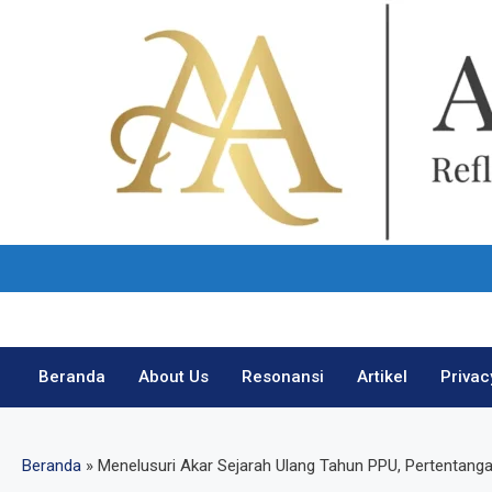
Skip
to
content
Beranda
About Us
Resonansi
Artikel
Privac
Beranda
»
Menelusuri Akar Sejarah Ulang Tahun PPU, Pertentang