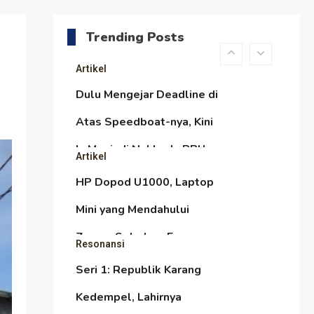
daripada Urus Nasi
Menjaga Selendang Tetap
Melambai, Upaya
Trending Posts
Ronggeng Paser Melawan
Artikel
Arus Zaman Popular
Dulu Mengejar Deadline di
Atas Speedboat-nya, Kini
Ia Menjadi Nakhoda PPU
Artikel
HP Dopod U1000, Laptop
Mini yang Mendahului
Zaman Sebelum Era
Resonansi
iPhone dan Smartphone
Seri 1: Republik Karang
Kedempel, Lahirnya