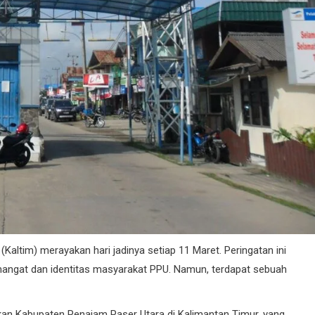
Kaltim) merayakan hari jadinya setiap 11 Maret. Peringatan ini
angat dan identitas masyarakat PPU. Namun, terdapat sebuah
n Kabupaten Penajam Paser Utara di Kalimantan Timur, yang