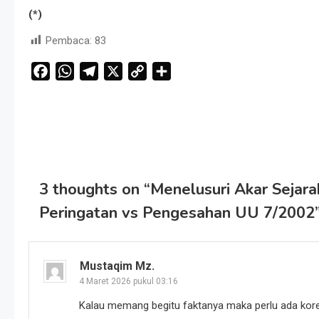
(*)
Pembaca:
83
Facebook
WhatsApp
Telegram
X
Copy
Share
Link
Navigasi
pos
3 thoughts on “
Menelusuri Akar Sejar
Peringatan vs Pengesahan UU 7/2002
Mustaqim Mz.
4 Maret 2026 pukul 03:16
Kalau memang begitu faktanya maka perlu ada koreks