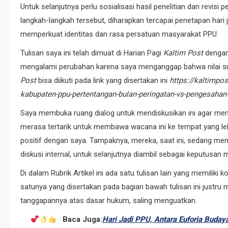
Untuk selanjutnya perlu sosialisasi hasil penelitian dan revis
langkah-langkah tersebut, diharapkan tercapai penetapan hari 
memperkuat identitas dan rasa persatuan masyarakat PPU.
Tulisan saya ini telah dimuat di Harian Pagi
Kaltim Post
dengan
mengalami perubahan karena saya menganggap bahwa nilai su
Post
bisa diikuti pada link yang disertakan ini
https://kaltimpo
kabupaten-ppu-pertentangan-bulan-peringatan-vs-pengesahan
Saya membuka ruang dialog untuk mendiskusikan ini agar me
merasa tertarik untuk membawa wacana ini ke tempat yang leb
positif dengan saya. Tampaknya, mereka, saat ini, sedang m
diskusi internal, untuk selanjutnya diambil sebagai keputusan m
Di dalam Rubrik Artikel ini ada satu tulisan lain yang memilik
satunya yang disertakan pada bagian bawah tulisan ini justr
tanggapannya atas dasar hukum, saling menguatkan.
Baca Juga:
Hari Jadi PPU, Antara Euforia Buday