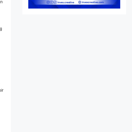
an
Peringatan vs Pengesahan
UU 7/2002
ng
ir