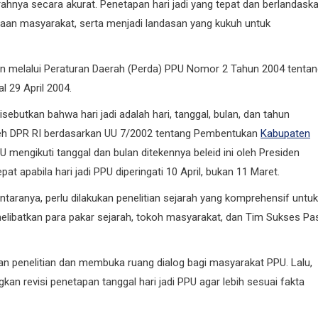
ahnya secara akurat. Penetapan hari jadi yang tepat dan berlandask
aan masyarakat, serta menjadi landasan yang kukuh untuk
kan melalui Peraturan Daerah (Perda) PPU Nomor 2 Tahun 2004 tenta
 29 April 2004.
ebutkan bahwa hari jadi adalah hari, tanggal, bulan, dan tahun
leh DPR RI berdasarkan UU 7/2002 tentang Pembentukan
Kabupaten
PU mengikuti tanggal dan bulan ditekennya beleid ini oleh Presiden
at apabila hari jadi PPU diperingati 10 April, bukan 11 Maret.
antaranya, perlu dilakukan penelitian sejarah yang komprehensif untuk
melibatkan para pakar sejarah, tokoh masyarakat, dan Tim Sukses Pas
n penelitian dan membuka ruang dialog bagi masyarakat PPU. Lalu,
kan revisi penetapan tanggal hari jadi PPU agar lebih sesuai fakta