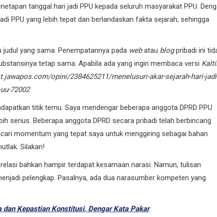
i penetapan tanggal hari jadi PPU kepada seluruh masyarakat PPU. Den
jadi PPU yang lebih tepat dan berlandaskan fakta sejarah, sehingga
 judul yang sama. Penempatannya pada
web
atau
blog
pribadi ini tid
bstansinya tetap sama. Apabila ada yang ingin membaca versi
Kalt
st.jawapos.com/opini/2384625211/menelusuri-akar-sejarah-hari-jadi
-uu-72002
ndapatkan titik temu. Saya mendengar beberapa anggota DPRD PPU
ih serius. Beberapa anggota DPRD secara pribadi telah berbincang
encari momentum yang tepat saya untuk menggiring sebagai bahan
utlak. Silakan!
i korelasi bahkan hampir terdapat kesamaan narasi. Namun, tulisan
u menjadi pelengkap. Pasalnya, ada dua narasumber kompeten yang
a dan Kepastian Konstitusi, Dengar Kata Pakar