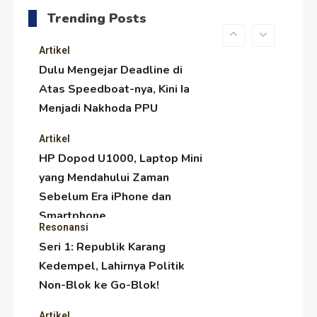
Melambai, Upaya Ronggeng
Trending Posts
Paser Melawan Arus Zaman
Popular
Artikel
Dulu Mengejar Deadline di
Atas Speedboat-nya, Kini Ia
Menjadi Nakhoda PPU
Artikel
HP Dopod U1000, Laptop Mini
yang Mendahului Zaman
Sebelum Era iPhone dan
Smartphone
Resonansi
Seri 1: Republik Karang
Kedempel, Lahirnya Politik
Non-Blok ke Go-Blok!
Artikel