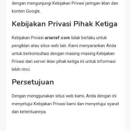
dengan mengunjungi Kebijakan Privasi jaringan iklan dan
Resonansi
konten Google.
Seri 1: Republik Karang
Kedempel, Lahirnya Politik
Kebijakan Privasi Pihak Ketiga
Non-Blok ke Go-Blok!
Kebijakan Privasi
ariarief.com
tidak berlaku untuk
Artikel
pengiklan atau situs web lain. Kami menyarankan Anda
Menelusuri Akar Sejarah Ulang
untuk berkonsultasi dengan masing-masing Kebijakan
Tahun PPU, Pertentangan
Privasi dari server iklan pihak ketiga ini untuk informasi
Bulan Peringatan vs
lebih rinci.
Pengesahan UU 7/2002
Resonansi
Persetujuan
Satire Politik Karang
Kedempel: Saat Presiden
Dengan menggunakan situs web kami, Anda dengan ini
Gareng Lebih Sibuk Orasi
menyetujui Kebijakan Privasi kami dan menyetujui syarat
daripada Urus Nasi
dan ketentuannya.
Artikel
Menjaga Selendang Tetap