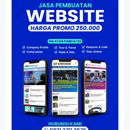
Menjadi Nakhoda PPU
Artikel
HP Dopod U1000, Laptop Mini
yang Mendahului Zaman
Sebelum Era iPhone dan
Smartphone
Resonansi
Seri 1: Republik Karang
Kedempel, Lahirnya Politik
Non-Blok ke Go-Blok!
Artikel
Menelusuri Akar Sejarah Ulang
Tahun PPU, Pertentangan
Bulan Peringatan vs
Pengesahan UU 7/2002