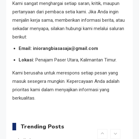
Kedempel, Lahirnya Politik
Kami sangat menghargai setiap saran, kritik, maupun
Non-Blok ke Go-Blok!
pertanyaan dari pembaca setia kami. Jika Anda ingin
menjalin kerja sama, memberikan informasi berita, atau
Artikel
sekadar menyapa, silakan hubungi kami melalui saluran
Menelusuri Akar Sejarah Ulang
berikut:
Tahun PPU, Pertentangan
Email: iniorangbiasasaja@gmail.com
Bulan Peringatan vs
Pengesahan UU 7/2002
Lokasi:
Penajam Paser Utara, Kalimantan Timur.
Resonansi
Satire Politik Karang
Kami berusaha untuk merespons setiap pesan yang
Kedempel: Saat Presiden
masuk sesegera mungkin. Kepercayaan Anda adalah
Gareng Lebih Sibuk Orasi
prioritas kami dalam menyajikan informasi yang
daripada Urus Nasi
berkualitas.
Artikel
Menjaga Selendang Tetap
Melambai, Upaya Ronggeng
Trending Posts
Paser Melawan Arus Zaman
Popular