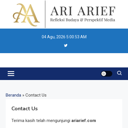
Skip
to
content
04 Agu, 2026
5:00:53 AM
Ari Arief
Beranda
»
Contact Us
Contact Us
Resonansi
Terima kasih telah mengunjungi
ariarief.com
Seri 1: Republik Karang