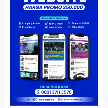
HP Dopod U1000, Laptop Mini
yang Mendahului Zaman
Sebelum Era iPhone dan
Smartphone
Resonansi
Seri 1: Republik Karang
Kedempel, Lahirnya Politik
Non-Blok ke Go-Blok!
Artikel
Menelusuri Akar Sejarah Ulang
Tahun PPU, Pertentangan
Bulan Peringatan vs
Pengesahan UU 7/2002