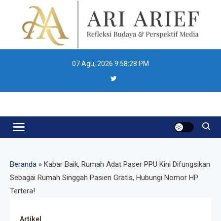
Skip
to
content
07 Agu, 2026
9:58:29 PM
Ari Arief
Beranda
»
Kabar Baik, Rumah Adat Paser PPU Kini Difungsikan
Sebagai Rumah Singgah Pasien Gratis, Hubungi Nomor HP
Tertera!
Artikel