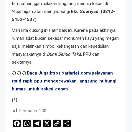
tempat singgah, silakan langsung menuju lokasi di
Nipahnipah atau menghubungi
Eko Supriyadi (0812-
5452-4507)
.
Mari kita dukung inisiatif baik ini. Karena pada akhirnya,
rumah adat bukan sekadar monumen kayu yang megah
saja, melainkan simbol kehangatan dan kepedulian
masyarakatnya di
Bumi Benuo Taka
, PPU dan
sekitarnya.
Baca Juga:https://ariarief.com/pelayanan-
rsud-rapb-ppu-mengecewakan-langsung-hubungi-
humas-untuk-solusi-cepat/
(*)
Pembaca:
230
Facebook
WhatsApp
Telegram
X
Copy
Share
Link