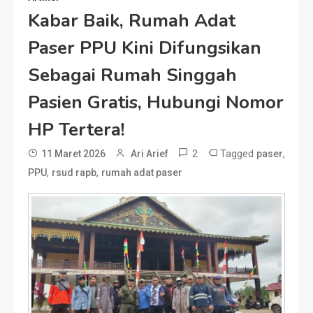
Kabar Baik, Rumah Adat
Paser PPU Kini Difungsikan
Sebagai Rumah Singgah
Pasien Gratis, Hubungi Nomor
HP Tertera!
2
Tagged
,
11 Maret 2026
Ari Arief
paser
,
,
PPU
rsud rapb
rumah adat paser