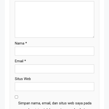
Nama
*
Email
*
Situs Web
Resonansi
Seri 1: Republik Karang
Simpan nama, email, dan situs web saya pada
Kedempel, Lahirnya Politik