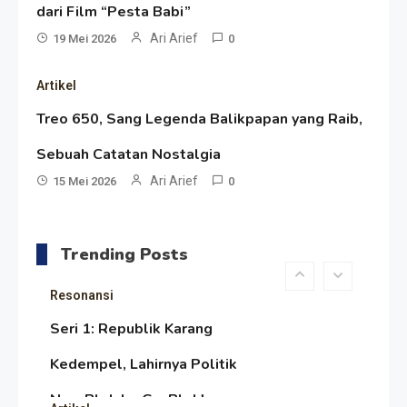
Popular
Dulu Mengejar Deadline di
dari Film “Pesta Babi”
Ari Arief
19 Mei 2026
0
Atas Speedboat-nya, Kini Ia
Menjadi Nakhoda PPU
Artikel
Artikel
Treo 650, Sang Legenda Balikpapan yang Raib,
HP Dopod U1000, Laptop Mini
Sebuah Catatan Nostalgia
yang Mendahului Zaman
Ari Arief
15 Mei 2026
0
Sebelum Era iPhone dan
Resonansi
Smartphone
Seri 1: Republik Karang
Trending Posts
Kedempel, Lahirnya Politik
Non-Blok ke Go-Blok!
Artikel
Menelusuri Akar Sejarah Ulang
Tahun PPU, Pertentangan