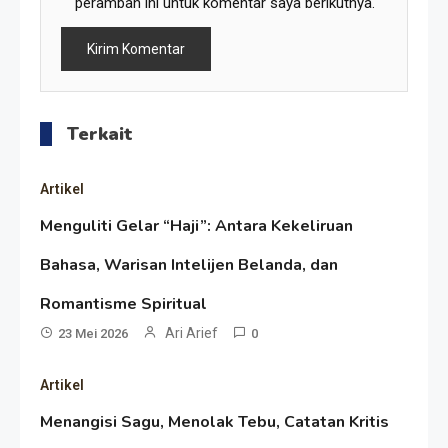
peramban ini untuk komentar saya berikutnya.
Non-Blok ke Go-Blok!
Artikel
Menelusuri Akar Sejarah Ulang
Tahun PPU, Pertentangan
Terkait
Bulan Peringatan vs
Resonansi
Artikel
Pengesahan UU 7/2002
Satire Politik Karang
Menguliti Gelar “Haji”: Antara Kekeliruan
Kedempel: Saat Presiden
Bahasa, Warisan Intelijen Belanda, dan
Gareng Lebih Sibuk Orasi
Artikel
Romantisme Spiritual
daripada Urus Nasi
Menjaga Selendang Tetap
Ari Arief
23 Mei 2026
0
Melambai, Upaya Ronggeng
Artikel
Paser Melawan Arus Zaman
Menangisi Sagu, Menolak Tebu, Catatan Kritis
Artikel