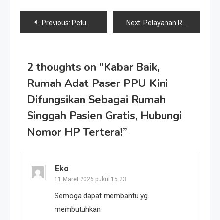
Navigasi
Previous:
Petuah Ki Semar di Tengah Hujan Badai Global, Mandiri Ekonomi atau Terus Kena ‘Bersin’ Perang Orang Lain?
Next:
Pelayanan RSUD RAPB PPU Mengecewakan? Jangan Ragu, Langsung Saja Hubungi Humas untuk Solusi Cepat!
pos
2 thoughts on “
Kabar Baik,
Rumah Adat Paser PPU Kini
Difungsikan Sebagai Rumah
Singgah Pasien Gratis, Hubungi
Nomor HP Tertera!
”
Eko
11 Maret 2026 pukul 15:23
Semoga dapat membantu yg
membutuhkan