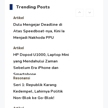
Melambai, Upaya Ronggeng
Trending Posts
Paser Melawan Arus Zaman
Popular
Artikel
Dulu Mengejar Deadline di
Atas Speedboat-nya, Kini Ia
Menjadi Nakhoda PPU
Artikel
HP Dopod U1000, Laptop Mini
yang Mendahului Zaman
Sebelum Era iPhone dan
Smartphone
Resonansi
Seri 1: Republik Karang
Kedempel, Lahirnya Politik
Non-Blok ke Go-Blok!