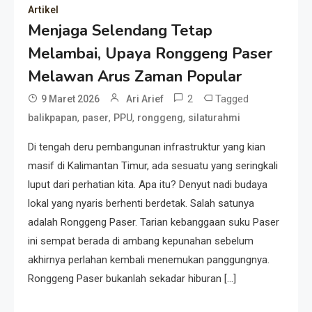
Artikel
Resonansi
Menjaga Selendang Tetap
Seri 1: Republik Karang
Melambai, Upaya Ronggeng Paser
Kedempel, Lahirnya Politik
Non-Blok ke Go-Blok!
Melawan Arus Zaman Popular
2
Tagged
9 Maret 2026
Ari Arief
Artikel
,
,
,
,
balikpapan
paser
PPU
ronggeng
silaturahmi
Menelusuri Akar Sejarah Ulang
Tahun PPU, Pertentangan
Di tengah deru pembangunan infrastruktur yang kian
Bulan Peringatan vs
masif di Kalimantan Timur, ada sesuatu yang seringkali
Pengesahan UU 7/2002
luput dari perhatian kita. Apa itu? Denyut nadi budaya
Resonansi
lokal yang nyaris berhenti berdetak. Salah satunya
Satire Politik Karang
adalah Ronggeng Paser. Tarian kebanggaan suku Paser
Kedempel: Saat Presiden
ini sempat berada di ambang kepunahan sebelum
Gareng Lebih Sibuk Orasi
akhirnya perlahan kembali menemukan panggungnya.
daripada Urus Nasi
Artikel
Ronggeng Paser bukanlah sekadar hiburan […]
Menjaga Selendang Tetap