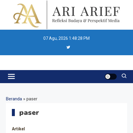
Skip
to
content
07 Agu, 2026
1:48:29 PM
Ari Arief
Beranda
»
paser
paser
Artikel