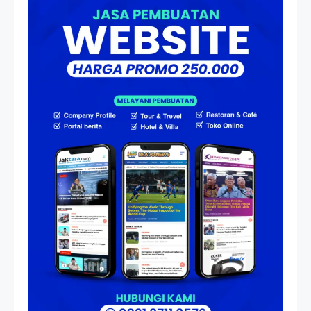
Menjadi Nakhoda PPU
Artikel
HP Dopod U1000, Laptop Mini
yang Mendahului Zaman
Sebelum Era iPhone dan
Smartphone
Resonansi
Seri 1: Republik Karang
Kedempel, Lahirnya Politik
Non-Blok ke Go-Blok!
Artikel
Menelusuri Akar Sejarah Ulang
Tahun PPU, Pertentangan
Bulan Peringatan vs
Pengesahan UU 7/2002