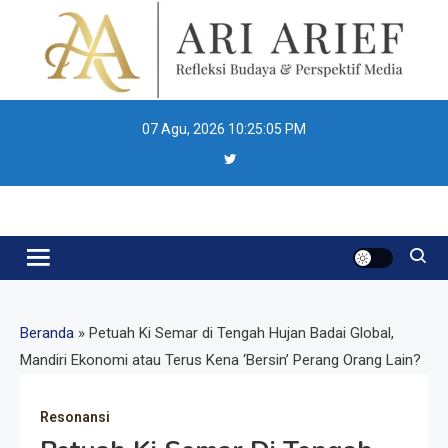
Skip
to
content
07 Agu, 2026
10:25:06 PM
Ari Arief
Beranda
»
Petuah Ki Semar di Tengah Hujan Badai Global,
Mandiri Ekonomi atau Terus Kena ‘Bersin’ Perang Orang Lain?
Resonansi