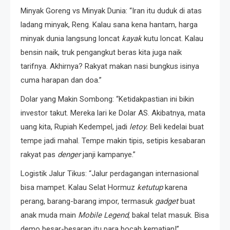
Minyak Goreng vs Minyak Dunia: “Iran itu duduk di atas
ladang minyak, Reng. Kalau sana kena hantam, harga
minyak dunia langsung loncat
kayak
kutu loncat. Kalau
bensin naik, truk pengangkut beras kita juga naik
tarifnya. Akhirnya? Rakyat makan nasi bungkus isinya
cuma harapan dan doa.”
Dolar yang Makin Sombong: “Ketidakpastian ini bikin
investor takut. Mereka lari ke Dolar AS. Akibatnya, mata
uang kita, Rupiah Kedempel, jadi
letoy.
Beli kedelai buat
tempe jadi mahal. Tempe makin tipis, setipis kesabaran
rakyat pas
denger
janji kampanye.”
Logistik Jalur Tikus: “Jalur perdagangan internasional
bisa mampet. Kalau Selat Hormuz
ketutup
karena
perang, barang-barang impor, termasuk
gadget
buat
anak muda main
Mobile Legend
, bakal telat masuk. Bisa
demo besar-besaran itu para bocah kematian!”