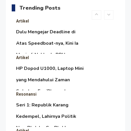
Melambai, Upaya Ronggeng
Trending Posts
Paser Melawan Arus Zaman
Artikel
Popular
Dulu Mengejar Deadline di
Atas Speedboat-nya, Kini Ia
Menjadi Nakhoda PPU
Artikel
HP Dopod U1000, Laptop Mini
yang Mendahului Zaman
Sebelum Era iPhone dan
Resonansi
Smartphone
Seri 1: Republik Karang
Kedempel, Lahirnya Politik
Non-Blok ke Go-Blok!
Artikel