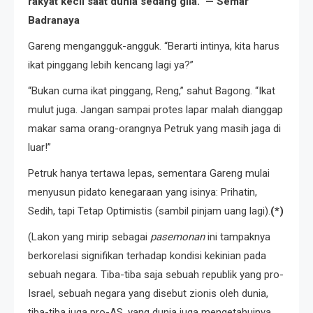
rakyat kecil saat dunia sedang gila.” — Semar
Badranaya
Gareng mengangguk-angguk. “Berarti intinya, kita harus
ikat pinggang lebih kencang lagi ya?”
“Bukan cuma ikat pinggang, Reng,” sahut Bagong. “Ikat
mulut juga. Jangan sampai protes lapar malah dianggap
makar sama orang-orangnya Petruk yang masih jaga di
luar!”
Petruk hanya tertawa lepas, sementara Gareng mulai
menyusun pidato kenegaraan yang isinya: Prihatin,
Sedih, tapi Tetap Optimistis (sambil pinjam uang lagi).
(*)
(Lakon yang mirip sebagai
pasemonan
ini tampaknya
berkorelasi signifikan terhadap kondisi kekinian pada
sebuah negara. Tiba-tiba saja sebuah republik yang pro-
Israel, sebuah negara yang disebut zionis oleh dunia,
tiba-tiba juga pro-AS, yang dunia juga mengetahuinya