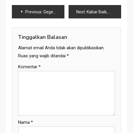
Navigasi
Previous:
Geger Karang Kedempel: Menakar Cuan Batu Bara Kaltim dan Nasib IKN di PPU saat Dunia Sedang ‘Goro-Goro’
Next:
Kabar Baik, Rumah Adat Paser PPU Kini Difungsikan Sebagai Rumah Singgah Pasien Gratis, Hubungi Nomor HP Tertera!
pos
Tinggalkan Balasan
Alamat email Anda tidak akan dipublikasikan.
Ruas yang wajib ditandai
*
Komentar
*
Nama
*