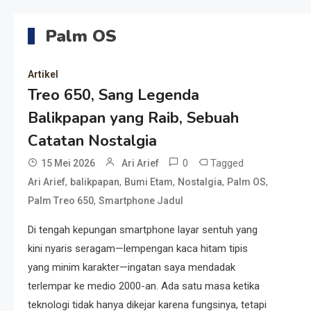
Palm OS
Artikel
Treo 650, Sang Legenda
Balikpapan yang Raib, Sebuah
Catatan Nostalgia
0
Tagged
15 Mei 2026
Ari Arief
,
,
,
,
,
Ari Arief
balikpapan
Bumi Etam
Nostalgia
Palm OS
,
Palm Treo 650
Smartphone Jadul
Di tengah kepungan smartphone layar sentuh yang
kini nyaris seragam—lempengan kaca hitam tipis
yang minim karakter—ingatan saya mendadak
terlempar ke medio 2000-an. Ada satu masa ketika
teknologi tidak hanya dikejar karena fungsinya, tetapi