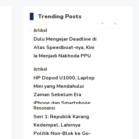
Menjaga Selendang Tetap
Melambai, Upaya
Trending Posts
Ronggeng Paser Melawan
Arus Zaman Popular
Artikel
Dulu Mengejar Deadline di
Atas Speedboat-nya, Kini
Ia Menjadi Nakhoda PPU
Artikel
HP Dopod U1000, Laptop
Mini yang Mendahului
Zaman Sebelum Era
iPhone dan Smartphone
Resonansi
Seri 1: Republik Karang
Kedempel, Lahirnya
Politik Non-Blok ke Go-