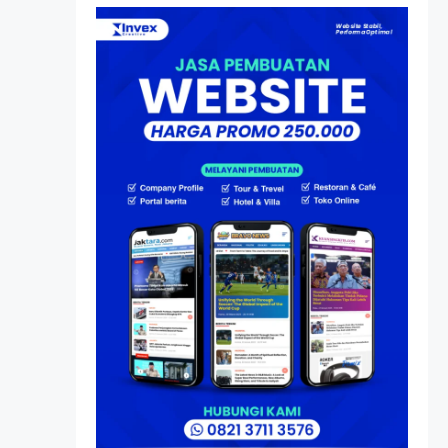
Atas Speedboat-nya, Kini
Ia Menjadi Nakhoda PPU
Artikel
HP Dopod U1000, Laptop
Mini yang Mendahului
Zaman Sebelum Era
iPhone dan Smartphone
Resonansi
Seri 1: Republik Karang
Kedempel, Lahirnya
Politik Non-Blok ke Go-
Blok!
Artikel
Menelusuri Akar Sejarah
Ulang Tahun PPU,
Pertentangan Bulan
Peringatan vs Pengesahan