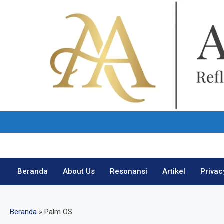
Skip
to
content
Beranda
About Us
Resonansi
Artikel
Privac
Beranda
»
Palm OS