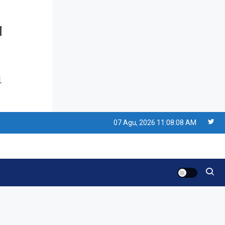
Resonansi
Seri 1: Republik Karang
Kedempel, Lahirnya
Politik Non-Blok ke Go-
Blok!
Artikel
Menelusuri Akar Sejarah
Ulang Tahun PPU,
07 Agu, 2026
11:08:08 AM
Pertentangan Bulan
Peringatan vs Pengesahan
Resonansi
UU 7/2002
Satire Politik Karang
Kedempel: Saat Presiden
Gareng Lebih Sibuk Orasi
daripada Urus Nasi
Artikel