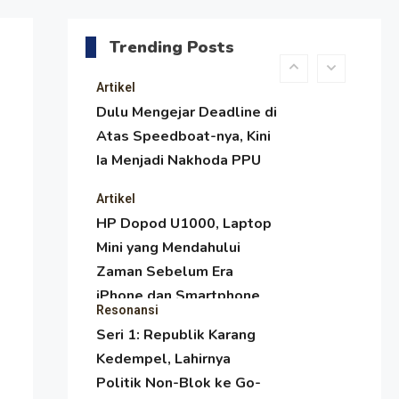
Menjaga Selendang Tetap
Melambai, Upaya
Trending Posts
Ronggeng Paser Melawan
Arus Zaman Popular
Artikel
Dulu Mengejar Deadline di
Atas Speedboat-nya, Kini
Ia Menjadi Nakhoda PPU
Artikel
HP Dopod U1000, Laptop
Mini yang Mendahului
Zaman Sebelum Era
iPhone dan Smartphone
Resonansi
Seri 1: Republik Karang
Kedempel, Lahirnya
Politik Non-Blok ke Go-