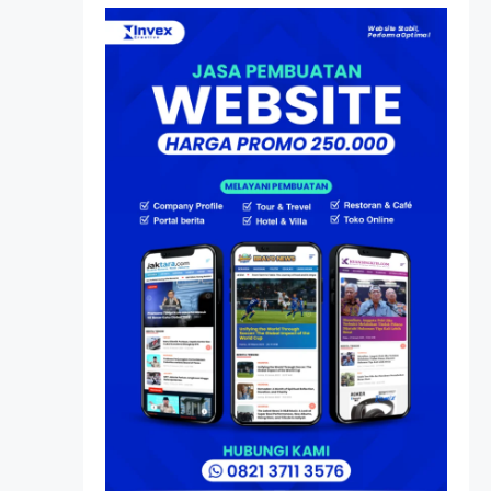
Atas Speedboat-nya, Kini
Ia Menjadi Nakhoda PPU
Artikel
HP Dopod U1000, Laptop
Mini yang Mendahului
Zaman Sebelum Era
iPhone dan Smartphone
Resonansi
Seri 1: Republik Karang
Kedempel, Lahirnya
Politik Non-Blok ke Go-
Blok!
Artikel
Menelusuri Akar Sejarah
Ulang Tahun PPU,
Pertentangan Bulan
Peringatan vs Pengesahan