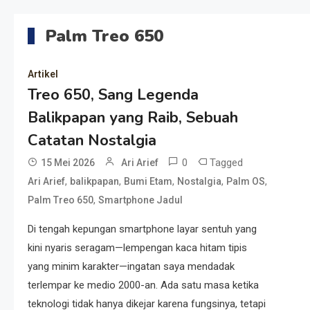
Palm Treo 650
Artikel
Treo 650, Sang Legenda
Balikpapan yang Raib, Sebuah
Catatan Nostalgia
0
Tagged
15 Mei 2026
Ari Arief
,
,
,
,
,
Ari Arief
balikpapan
Bumi Etam
Nostalgia
Palm OS
,
Palm Treo 650
Smartphone Jadul
Di tengah kepungan smartphone layar sentuh yang
kini nyaris seragam—lempengan kaca hitam tipis
yang minim karakter—ingatan saya mendadak
terlempar ke medio 2000-an. Ada satu masa ketika
teknologi tidak hanya dikejar karena fungsinya, tetapi