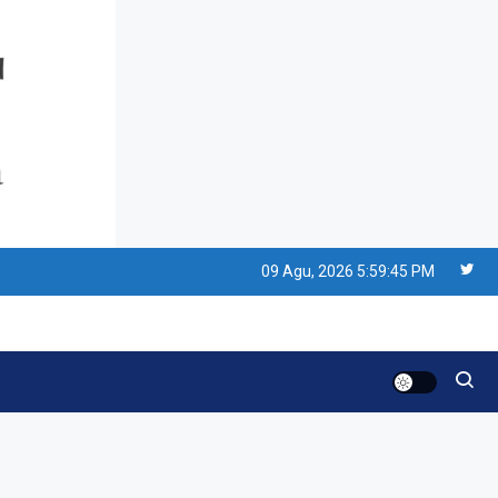
Resonansi
Seri 1: Republik Karang
Kedempel, Lahirnya
Politik Non-Blok ke Go-
Blok!
Artikel
Menelusuri Akar Sejarah
Ulang Tahun PPU,
09 Agu, 2026
5:59:46 PM
Pertentangan Bulan
Peringatan vs Pengesahan
Resonansi
UU 7/2002
Satire Politik Karang
Kedempel: Saat Presiden
Gareng Lebih Sibuk Orasi
daripada Urus Nasi
Artikel