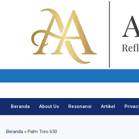
Skip
to
content
Beranda
About Us
Resonansi
Artikel
Privac
Beranda
»
Palm Treo 650