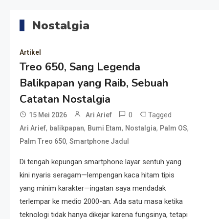
Nostalgia
Artikel
Treo 650, Sang Legenda
Balikpapan yang Raib, Sebuah
Catatan Nostalgia
0
Tagged
15 Mei 2026
Ari Arief
,
,
,
,
,
Ari Arief
balikpapan
Bumi Etam
Nostalgia
Palm OS
,
Palm Treo 650
Smartphone Jadul
Di tengah kepungan smartphone layar sentuh yang
kini nyaris seragam—lempengan kaca hitam tipis
yang minim karakter—ingatan saya mendadak
terlempar ke medio 2000-an. Ada satu masa ketika
teknologi tidak hanya dikejar karena fungsinya, tetapi