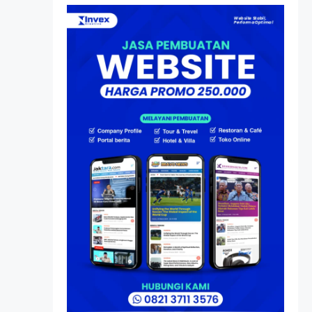
Atas Speedboat-nya, Kini
Ia Menjadi Nakhoda PPU
Artikel
HP Dopod U1000, Laptop
Mini yang Mendahului
Zaman Sebelum Era
iPhone dan Smartphone
Resonansi
Seri 1: Republik Karang
Kedempel, Lahirnya
Politik Non-Blok ke Go-
Blok!
Artikel
Menelusuri Akar Sejarah
Ulang Tahun PPU,
Pertentangan Bulan
Peringatan vs Pengesahan