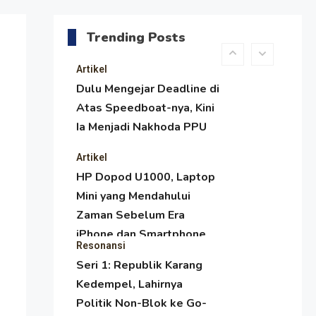
Menjaga Selendang Tetap
Melambai, Upaya
Trending Posts
Ronggeng Paser Melawan
Arus Zaman Popular
Artikel
Dulu Mengejar Deadline di
Atas Speedboat-nya, Kini
Ia Menjadi Nakhoda PPU
Artikel
HP Dopod U1000, Laptop
Mini yang Mendahului
Zaman Sebelum Era
iPhone dan Smartphone
Resonansi
Seri 1: Republik Karang
Kedempel, Lahirnya
Politik Non-Blok ke Go-