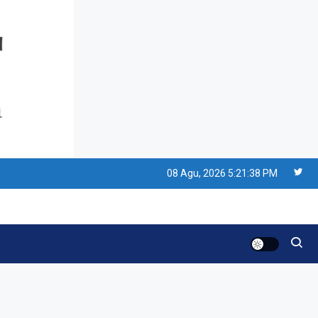
Resonansi
Seri 1: Republik Karang
Kedempel, Lahirnya
Politik Non-Blok ke Go-
Blok!
Artikel
Menelusuri Akar Sejarah
Ulang Tahun PPU,
08 Agu, 2026
5:21:39 PM
Pertentangan Bulan
Peringatan vs Pengesahan
Resonansi
UU 7/2002
Satire Politik Karang
Kedempel: Saat Presiden
Gareng Lebih Sibuk Orasi
daripada Urus Nasi
Artikel