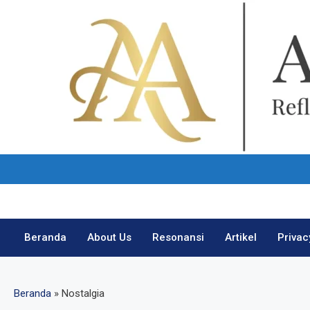
Skip
to
content
Beranda
About Us
Resonansi
Artikel
Privac
Beranda
»
Nostalgia