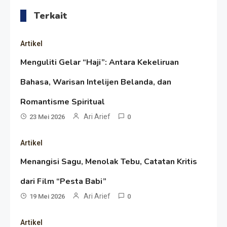
Terkait
Artikel
Menguliti Gelar “Haji”: Antara Kekeliruan
Bahasa, Warisan Intelijen Belanda, dan
Resonansi
Romantisme Spiritual
Seri 1: Republik Karang
Ari Arief
23 Mei 2026
0
Kedempel, Lahirnya Politik
Artikel
Non-Blok ke Go-Blok!
Artikel
Menangisi Sagu, Menolak Tebu, Catatan Kritis
Menelusuri Akar Sejarah Ulang
dari Film “Pesta Babi”
Tahun PPU, Pertentangan
Ari Arief
19 Mei 2026
0
Bulan Peringatan vs
Resonansi
Artikel