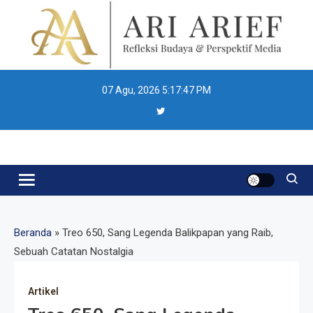
Skip
to
content
07 Agu, 2026
5:17:48 PM
Ari Arief
Beranda
»
Treo 650, Sang Legenda Balikpapan yang Raib,
Sebuah Catatan Nostalgia
Artikel