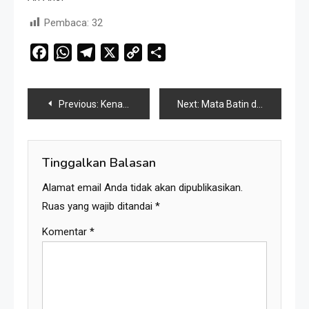
Pembaca:
32
Facebook
WhatsApp
Telegram
X
Copy
Share
Link
Navigasi
Previous:
Kenangan Sabuk Bergetar, Saat Pager Menjadi “Panglima” Liputan Wartawan 90-an
Next:
Mata Batin dan Rahasia yang Tertitip pada Tangan
pos
Tinggalkan Balasan
Alamat email Anda tidak akan dipublikasikan.
Ruas yang wajib ditandai
*
Komentar
*