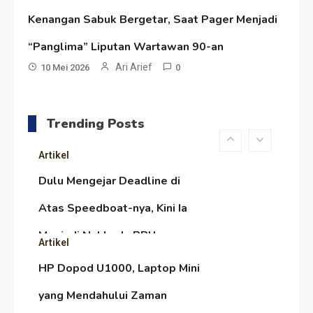
Pengesahan UU 7/2002
Satire Politik Karang
Kenangan Sabuk Bergetar, Saat Pager Menjadi
Kedempel: Saat Presiden
“Panglima” Liputan Wartawan 90-an
Gareng Lebih Sibuk Orasi
Ari Arief
Artikel
10 Mei 2026
0
daripada Urus Nasi
Menjaga Selendang Tetap
Melambai, Upaya Ronggeng
Trending Posts
Paser Melawan Arus Zaman
Artikel
Popular
Dulu Mengejar Deadline di
Atas Speedboat-nya, Kini Ia
Menjadi Nakhoda PPU
Artikel
HP Dopod U1000, Laptop Mini
yang Mendahului Zaman