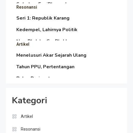
Sebelum Era iPhone dan
Resonansi
Smartphone
Seri 1: Republik Karang
Kedempel, Lahirnya Politik
Non-Blok ke Go-Blok!
Artikel
Menelusuri Akar Sejarah Ulang
Tahun PPU, Pertentangan
Bulan Peringatan vs
Resonansi
Pengesahan UU 7/2002
Satire Politik Karang
Kategori
Kedempel: Saat Presiden
Gareng Lebih Sibuk Orasi
Artikel
Artikel
daripada Urus Nasi
Menjaga Selendang Tetap
Resonansi