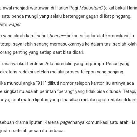
sa awal menjadi wartawan di Harian Pagi
ManuntunG
(cikal bakal Hari
satu benda mungil yang selalu bertengger gagah di ikat pinggang.
kami:
Pager
.
u yang akrab kami sebut
beeper
—bukan sekadar alat komunikasi. Ia
, tetapi saya lebih senang memasukkannya ke dalam tas, seolah-olah
rang penting yang setiap saat bisa dicari.
ung rasanya ikut berdesir. Ada adrenalin yang terpompa. Pesan yang
ekretaris redaksi setelah melalui proses telepon yang panjang.
ka muncul angka “911” diikuti nomor telepon kantor, itu artinya ada
 singkat itu adalah perintah “perang” yang tidak bisa ditunda. Tetapi,
a, soal materi liputan yang dihasilkan melalui rapat redaksi di kant
 sebuah drama liputan. Karena
pager
hanya komunikasi satu arah—ia
stru setelah pesan itu terbaca.