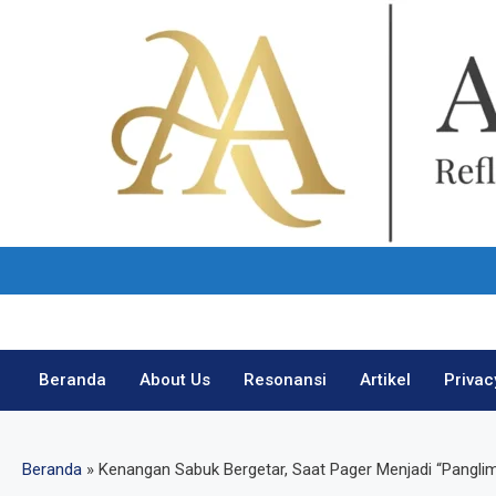
Skip
to
content
Beranda
About Us
Resonansi
Artikel
Privac
Beranda
»
Kenangan Sabuk Bergetar, Saat Pager Menjadi “Pangli