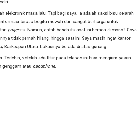
diri.
lektronik masa lalu. Tapi bagi saya, ia adalah saksi bisu sejarah
 informasi terasa begitu mewah dan sangat berharga untuk
atan
pager
itu. Namun, entah benda itu saat ini berada di mana? Saya
nya tidak pernah hilang, hingga saat ini. Saya masih ingat kantor
jo, Balikpapan Utara. Lokasinya berada di atas gunung.
. Terlebih, setelah ada fitur pada telepon ini bisa mengirim pesan
on genggam atau
handphone
.