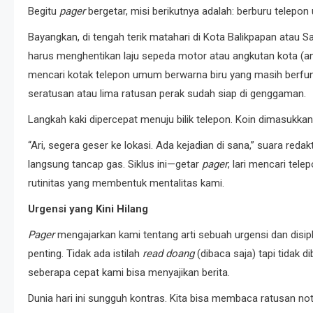
Begitu
pager
bergetar, misi berikutnya adalah: berburu telepo
Bayangkan, di tengah terik matahari di Kota Balikpapan atau 
harus menghentikan laju sepeda motor atau angkutan kota (ang
mencari kotak telepon umum berwarna biru yang masih berfu
seratusan atau lima ratusan perak sudah siap di genggaman.
Langkah kaki dipercepat menuju bilik telepon. Koin dimasukkan
“Ari, segera geser ke lokasi. Ada kejadian di sana,” suara redak
langsung tancap gas. Siklus ini—getar
pager
, lari mencari tel
rutinitas yang membentuk mentalitas kami.
Urgensi yang Kini Hilang
Pager
mengajarkan kami tentang arti sebuah urgensi dan disipli
penting. Tidak ada istilah
read doang
(dibaca saja) tapi tidak 
seberapa cepat kami bisa menyajikan berita.
Dunia hari ini sungguh kontras. Kita bisa membaca ratusan notifi