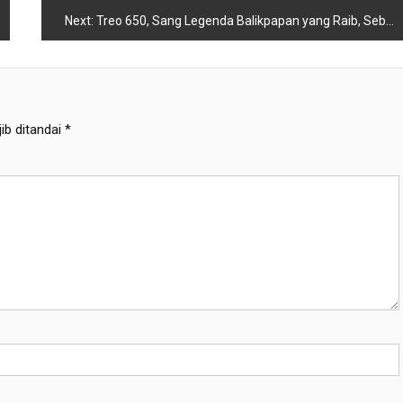
Next:
Treo 650, Sang Legenda Balikpapan yang Raib, Sebuah Catatan Nostalgia
ib ditandai
*