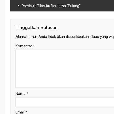
Navigasi
Previous:
Tiket itu Bernama “Pulang”
pos
Tinggalkan Balasan
Alamat email Anda tidak akan dipublikasikan.
Ruas yang waj
Komentar
*
Nama
*
Email
*