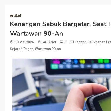
Artikel
Kenangan Sabuk Bergetar, Saat P
Wartawan 90-An
0
Tagged
10 Mei 2026
Ari Arief
Balikpapan Er
,
Sejarah Pager
Wartawan 90-an