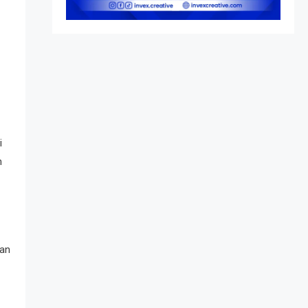
Peringatan vs Pengesahan
UU 7/2002
i
h
ran