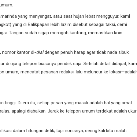
n umum.
Samarinda yang menyengat, atau saat hujan lebat mengguyur, kami
kot) yang di Balikpapan lebih lazim disebut sebagai taksi, demi
ngsi. Tangan sudah sigap merogoh kantong, memastikan koin
, nomor kantor di-
dial
dengan penuh harap agar tidak nada sibuk.
tur di ujung telepon biasanya pendek saja. Setelah detail didapat, kam
epon umum, mencatat pesanan redaksi, lalu meluncur ke lokasi—adala
n tinggi. Di era itu, setiap pesan yang masuk adalah hal yang amat
dibalas, apalagi diabaikan. Jarak ke telepon umum terdekat adalah uku
kasi dalam hitungan detik, tapi ironisnya, sering kali kita malah