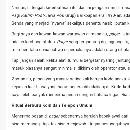
Namun, di tengah keterbatasan itu, dan ini pengalaman di ma
Pagi
Kaltim Post
-Jawa Pos Grup) Balikpapan era 1990-an, ada 
Benda yang menjadi “nyawa” sekaligus penentu nasib liputan 
Bagi saya dan kawan-kawan wartawan di masa itu,
pager
—ata
adalah lambang status.
Pager
yang tergantung di pinggang itu
memberi tahu dunia bahwa si pemakainya adalah orang sibuk, o
Tapi jangan salah, ketika alat itu mulai bergetar nyaring, jant
masuk biasanya sangat minimalis, dikirim oleh operator atau s
Zaman itu, pesan yang masuk sering kali berupa kode angka. Ji
kejadian luar biasa yang harus segera ditindaklanjuti. Kode-kode
saya lebih banyak menerima pesan dengan bahasa lugas. Biasany
Ritual Berburu Koin dan Telepon Umum
Menerima pesan di
pager
sebenarnya barulah babak awal dari
bisa memanggil tapi tak bisa menjawab—tugas sesungguhnya ju