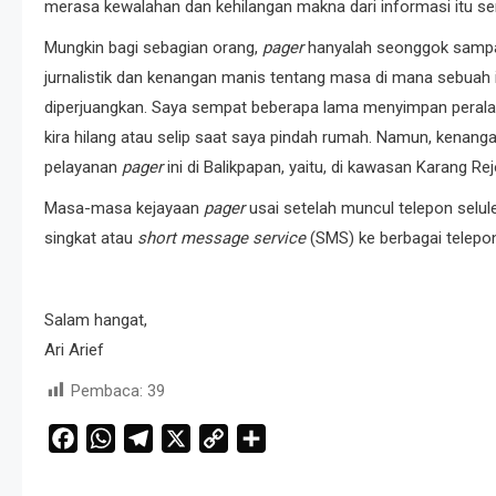
merasa kewalahan dan kehilangan makna dari informasi itu sen
Mungkin bagi sebagian orang,
pager
hanyalah seonggok sampah e
jurnalistik dan kenangan manis tentang masa di mana sebuah
diperjuangkan. Saya sempat beberapa lama menyimpan peral
kira hilang atau selip saat saya pindah rumah. Namun, kenangan
pelayanan
pager
ini di Balikpapan, yaitu, di kawasan Karang Re
Masa-masa kejayaan
pager
usai setelah muncul telepon seluler
singkat atau
short message service
(SMS) ke berbagai telep
Salam hangat,
Ari Arief
Pembaca:
39
Facebook
WhatsApp
Telegram
X
Copy
Share
Link