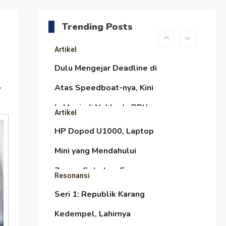
daripada Urus Nasi
Menjaga Selendang Tetap
Melambai, Upaya
Trending Posts
Ronggeng Paser Melawan
Artikel
Arus Zaman Popular
Dulu Mengejar Deadline di
,
Atas Speedboat-nya, Kini
Ia Menjadi Nakhoda PPU
Artikel
HP Dopod U1000, Laptop
Mini yang Mendahului
Zaman Sebelum Era
Resonansi
iPhone dan Smartphone
Seri 1: Republik Karang
Kedempel, Lahirnya