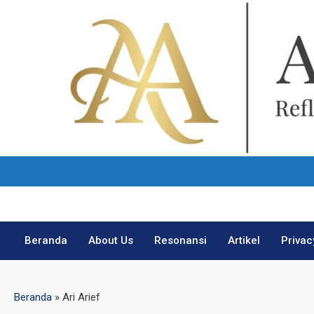
Skip
to
content
Beranda
About Us
Resonansi
Artikel
Privac
Beranda
»
Ari Arief