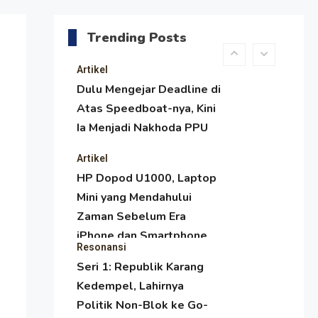
Menjaga Selendang Tetap
Melambai, Upaya
Trending Posts
Ronggeng Paser Melawan
Arus Zaman Popular
Artikel
Dulu Mengejar Deadline di
Atas Speedboat-nya, Kini
Ia Menjadi Nakhoda PPU
Artikel
HP Dopod U1000, Laptop
Mini yang Mendahului
Zaman Sebelum Era
iPhone dan Smartphone
Resonansi
Seri 1: Republik Karang
Kedempel, Lahirnya
Politik Non-Blok ke Go-