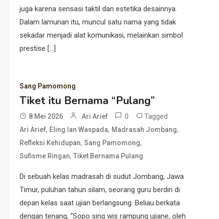
juga karena sensasi taktil dan estetika desainnya.
Dalam lamunan itu, muncul satu nama yang tidak
sekadar menjadi alat komunikasi, melainkan simbol
prestise […]
Sang Pamomong
Tiket itu Bernama “Pulang”
0
Tagged
8 Mei 2026
Ari Arief
,
,
,
Ari Arief
Eling lan Waspada
Madrasah Jombang
,
,
Refleksi Kehidupan
Sang Pamomong
,
Sufisme Ringan
Tiket Bernama Pulang
Di sebuah kelas madrasah di sudut Jombang, Jawa
Timur, puluhan tahun silam, seorang guru berdiri di
depan kelas saat ujian berlangsung. Beliau berkata
dengan tenang, “Sopo sing wis rampung ujiane, oleh