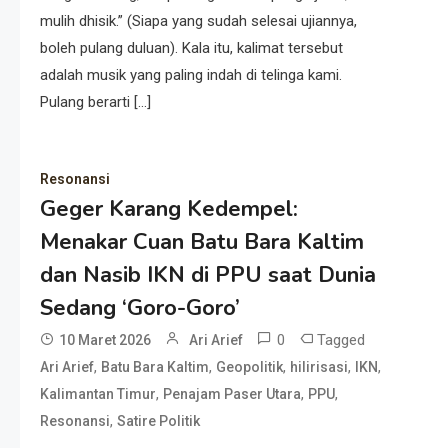
mulih dhisik.” (Siapa yang sudah selesai ujiannya,
boleh pulang duluan). Kala itu, kalimat tersebut
adalah musik yang paling indah di telinga kami.
Pulang berarti […]
Resonansi
Geger Karang Kedempel:
Menakar Cuan Batu Bara Kaltim
dan Nasib IKN di PPU saat Dunia
Sedang ‘Goro-Goro’
0
Tagged
10 Maret 2026
Ari Arief
,
,
,
,
,
Ari Arief
Batu Bara Kaltim
Geopolitik
hilirisasi
IKN
,
,
,
Kalimantan Timur
Penajam Paser Utara
PPU
,
Resonansi
Satire Politik