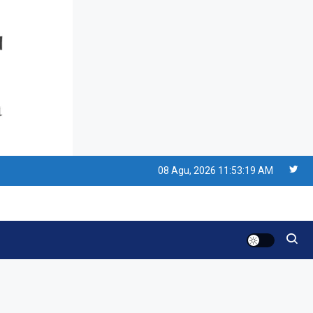
Resonansi
Seri 1: Republik Karang
Kedempel, Lahirnya
Politik Non-Blok ke Go-
Blok!
Artikel
Menelusuri Akar Sejarah
Ulang Tahun PPU,
08 Agu, 2026
11:53:20 AM
Pertentangan Bulan
Peringatan vs Pengesahan
Resonansi
UU 7/2002
Satire Politik Karang
Kedempel: Saat Presiden
Gareng Lebih Sibuk Orasi
daripada Urus Nasi
Artikel