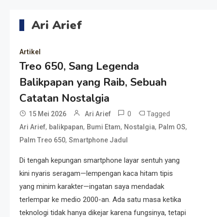
Ari Arief
Artikel
Treo 650, Sang Legenda
Balikpapan yang Raib, Sebuah
Catatan Nostalgia
0
Tagged
15 Mei 2026
Ari Arief
,
,
,
,
,
Ari Arief
balikpapan
Bumi Etam
Nostalgia
Palm OS
,
Palm Treo 650
Smartphone Jadul
Di tengah kepungan smartphone layar sentuh yang
kini nyaris seragam—lempengan kaca hitam tipis
yang minim karakter—ingatan saya mendadak
terlempar ke medio 2000-an. Ada satu masa ketika
teknologi tidak hanya dikejar karena fungsinya, tetapi