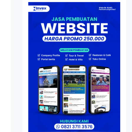
Atas Speedboat-nya, Kini
Ia Menjadi Nakhoda PPU
Artikel
HP Dopod U1000, Laptop
Mini yang Mendahului
Zaman Sebelum Era
iPhone dan Smartphone
Resonansi
Seri 1: Republik Karang
Kedempel, Lahirnya
Politik Non-Blok ke Go-
Blok!
Artikel
Menelusuri Akar Sejarah
Ulang Tahun PPU,
Pertentangan Bulan
Peringatan vs Pengesahan