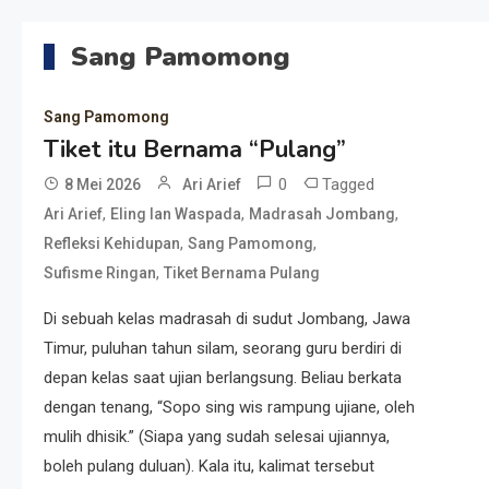
Sang Pamomong
Sang Pamomong
Tiket itu Bernama “Pulang”
0
Tagged
8 Mei 2026
Ari Arief
,
,
,
Ari Arief
Eling lan Waspada
Madrasah Jombang
,
,
Refleksi Kehidupan
Sang Pamomong
,
Sufisme Ringan
Tiket Bernama Pulang
Di sebuah kelas madrasah di sudut Jombang, Jawa
Timur, puluhan tahun silam, seorang guru berdiri di
depan kelas saat ujian berlangsung. Beliau berkata
dengan tenang, “Sopo sing wis rampung ujiane, oleh
mulih dhisik.” (Siapa yang sudah selesai ujiannya,
boleh pulang duluan). Kala itu, kalimat tersebut