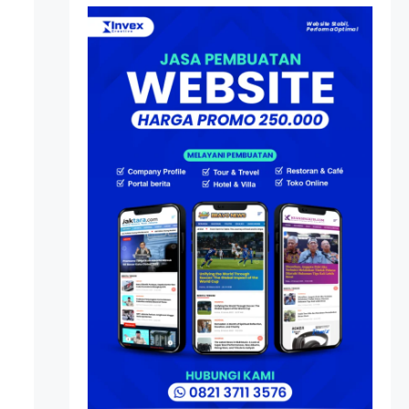
Atas Speedboat-nya, Kini
Ia Menjadi Nakhoda PPU
Artikel
HP Dopod U1000, Laptop
Mini yang Mendahului
Zaman Sebelum Era
iPhone dan Smartphone
Resonansi
Seri 1: Republik Karang
Kedempel, Lahirnya
Politik Non-Blok ke Go-
Blok!
Artikel
Menelusuri Akar Sejarah
Ulang Tahun PPU,
Pertentangan Bulan
Peringatan vs Pengesahan