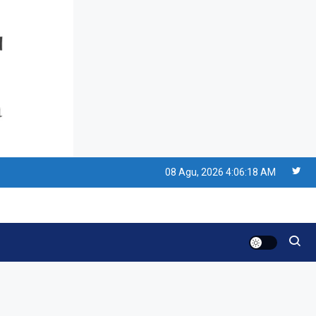
Resonansi
Seri 1: Republik Karang
Kedempel, Lahirnya
Politik Non-Blok ke Go-
Blok!
Artikel
Menelusuri Akar Sejarah
Ulang Tahun PPU,
08 Agu, 2026
4:06:19 AM
Pertentangan Bulan
Peringatan vs Pengesahan
Resonansi
UU 7/2002
Satire Politik Karang
Kedempel: Saat Presiden
Gareng Lebih Sibuk Orasi
daripada Urus Nasi
Artikel