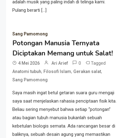
adalah musik yang paling indah di telinga kami.
Pulang berarti […]
Sang Pamomong
Potongan Manusia Ternyata
Diciptakan Memang untuk Salat!
0
Tagged
4 Mei 2026
Ari Arief
,
,
,
Anatomi tubuh
Filosofi Islam
Gerakan salat
Sang Pamomong
Saya masih ingat betul getaran suara guru mengaji
saya saat menjelaskan rahasia penciptaan fisik kita.
Beliau sering menyebut bahwa setiap “potongan”
atau bagian tubuh manusia bukanlah sebuah
kebetulan biologis semata. Ada rancangan besar di
baliknya, sebuah desain agung yang memastikan