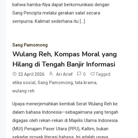
bahwa hamba-Nya dapat berkomunikasi dengan
Sang Pencipta melalui gerakan salat secara
sempurna. Kalimat sederhana itu […]
Sang Pamomong
Wulang Reh, Kompas Moral yang
Hilang di Tengah Banjir Informasi
0
Tagged
22 April 2026
Ari Arief
,
,
,
etika sosial
Sang Pamomong
tata krama
wulang reh
Upaya menerjemahkan kembali Serat Wulang Reh ke
dalam bahasa Indonesia—sebagaimana yang tengah
digagas oleh rekan-rekan di Majelis Ulama Indonesia
(MUI) Penajam Paser Utara (PPU), Kaltim, bukan
sekadar proyek literasi bahasa. Ini adalah upaya