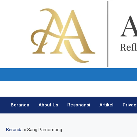
Skip
to
content
Beranda
About Us
Resonansi
Artikel
Privac
Beranda
»
Sang Pamomong