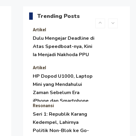
Menjaga Selendang Tetap
Melambai, Upaya
Trending Posts
Ronggeng Paser Melawan
Arus Zaman Popular
Artikel
Dulu Mengejar Deadline di
Atas Speedboat-nya, Kini
Ia Menjadi Nakhoda PPU
Artikel
HP Dopod U1000, Laptop
Mini yang Mendahului
Zaman Sebelum Era
iPhone dan Smartphone
Resonansi
Seri 1: Republik Karang
Kedempel, Lahirnya
Politik Non-Blok ke Go-