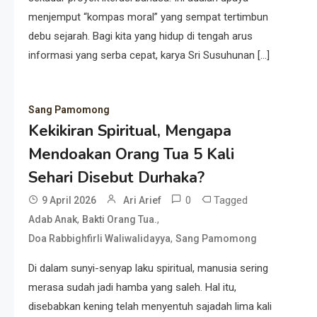
menjemput “kompas moral” yang sempat tertimbun
debu sejarah. Bagi kita yang hidup di tengah arus
informasi yang serba cepat, karya Sri Susuhunan […]
Sang Pamomong
Kekikiran Spiritual, Mengapa
Mendoakan Orang Tua 5 Kali
Sehari Disebut Durhaka?
0
Tagged
9 April 2026
Ari Arief
,
,
Adab Anak
Bakti Orang Tua.
,
Doa Rabbighfirli Waliwalidayya
Sang Pamomong
Di dalam sunyi-senyap laku spiritual, manusia sering
merasa sudah jadi hamba yang saleh. Hal itu,
disebabkan kening telah menyentuh sajadah lima kali