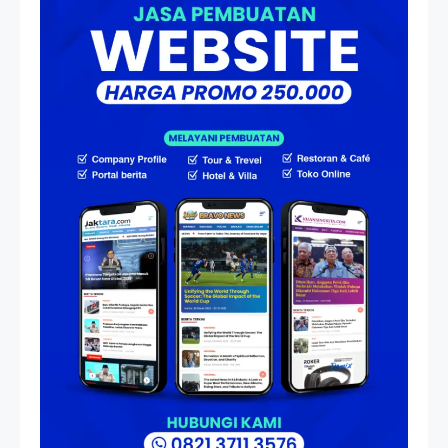
Menjadi Nakhoda PPU
Artikel
HP Dopod U1000, Laptop Mini
yang Mendahului Zaman
Sebelum Era iPhone dan
Smartphone
Resonansi
Seri 1: Republik Karang
Kedempel, Lahirnya Politik
Non-Blok ke Go-Blok!
Artikel
Menelusuri Akar Sejarah Ulang
Tahun PPU, Pertentangan
Bulan Peringatan vs
Pengesahan UU 7/2002