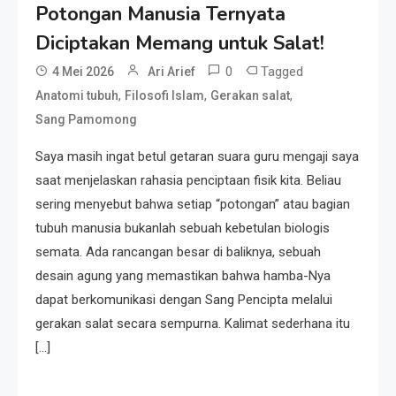
Potongan Manusia Ternyata
Resonansi
Seri 1: Republik Karang
Diciptakan Memang untuk Salat!
Kedempel, Lahirnya Politik
0
Tagged
4 Mei 2026
Ari Arief
Non-Blok ke Go-Blok!
,
,
,
Anatomi tubuh
Filosofi Islam
Gerakan salat
Sang Pamomong
Artikel
Menelusuri Akar Sejarah Ulang
Saya masih ingat betul getaran suara guru mengaji saya
Tahun PPU, Pertentangan
saat menjelaskan rahasia penciptaan fisik kita. Beliau
Bulan Peringatan vs
sering menyebut bahwa setiap “potongan” atau bagian
Pengesahan UU 7/2002
tubuh manusia bukanlah sebuah kebetulan biologis
Resonansi
semata. Ada rancangan besar di baliknya, sebuah
Satire Politik Karang
desain agung yang memastikan bahwa hamba-Nya
Kedempel: Saat Presiden
dapat berkomunikasi dengan Sang Pencipta melalui
Gareng Lebih Sibuk Orasi
gerakan salat secara sempurna. Kalimat sederhana itu
daripada Urus Nasi
Artikel
[…]
Menjaga Selendang Tetap
Melambai, Upaya Ronggeng