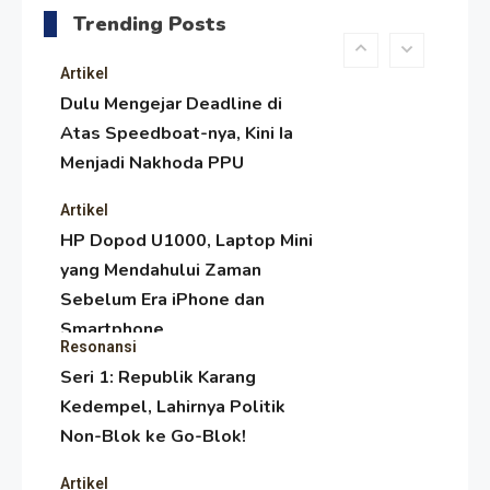
Trending Posts
Paser Melawan Arus Zaman
Popular
Artikel
Dulu Mengejar Deadline di
Atas Speedboat-nya, Kini Ia
Menjadi Nakhoda PPU
Artikel
HP Dopod U1000, Laptop Mini
yang Mendahului Zaman
Sebelum Era iPhone dan
Smartphone
Resonansi
Seri 1: Republik Karang
Kedempel, Lahirnya Politik
Non-Blok ke Go-Blok!
Artikel