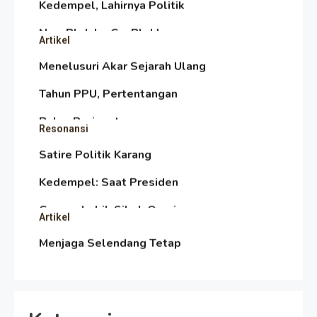
Non-Blok ke Go-Blok!
Artikel
Menelusuri Akar Sejarah Ulang
Tahun PPU, Pertentangan
Bulan Peringatan vs
Resonansi
Pengesahan UU 7/2002
Satire Politik Karang
Kedempel: Saat Presiden
Gareng Lebih Sibuk Orasi
Artikel
daripada Urus Nasi
Menjaga Selendang Tetap
Melambai, Upaya Ronggeng
Paser Melawan Arus Zaman
Artikel
Popular
Dulu Mengejar Deadline di