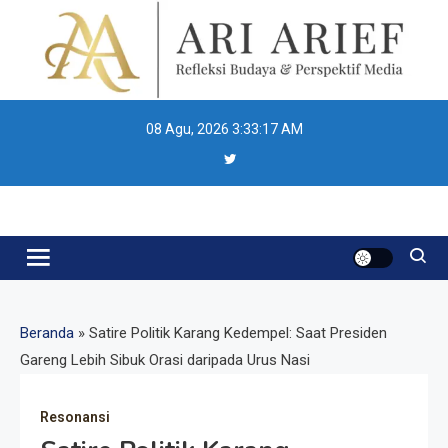
Skip
to
content
08 Agu, 2026
3:33:18 AM
Ari Arief
Beranda
»
Satire Politik Karang Kedempel: Saat Presiden
Gareng Lebih Sibuk Orasi daripada Urus Nasi
Resonansi