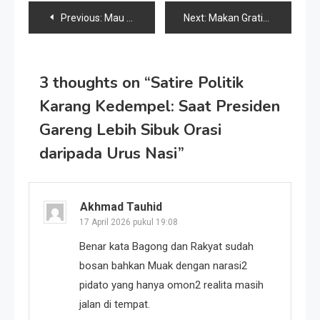
Navigasi
Previous:
Mau Tahu Beda Negarawan dan Politisi? Simak Percakapan Punakawan Karang Kedempel Ini!
Next:
Makan Gratis, Investasi Perut, dan Nasib Jamban Karang Kedempel
pos
3 thoughts on “
Satire Politik
Karang Kedempel: Saat Presiden
Gareng Lebih Sibuk Orasi
daripada Urus Nasi
”
Akhmad Tauhid
17 April 2026 pukul 19:08
Benar kata Bagong dan Rakyat sudah
bosan bahkan Muak dengan narasi2
pidato yang hanya omon2 realita masih
jalan di tempat.