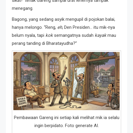
sikat!” teriak Gareng sampai urat lehernya tampak
menegang.
Bagong, yang sedang asyik mengupil di pojokan balai,
hanya melongo. “Reng,
eh
, Den Presiden… itu mik-nya
belum nyala, tapi
kok
semangatnya sudah
kayak
mau
perang tanding di Bharatayudha?”
Pembawaan Gareng ini setiap kali melihat mik ia selalu
ingin berpidato. Foto generate AI.