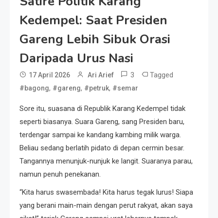
Satire Politik Karang
Kedempel: Saat Presiden
Gareng Lebih Sibuk Orasi
Daripada Urus Nasi
3
Tagged
17 April 2026
Ari Arief
,
,
,
#bagong
#gareng
#petruk
#semar
Sore itu, suasana di Republik Karang Kedempel tidak
seperti biasanya. Suara Gareng, sang Presiden baru,
terdengar sampai ke kandang kambing milik warga.
Beliau sedang berlatih pidato di depan cermin besar.
Tangannya menunjuk-nunjuk ke langit. Suaranya parau,
namun penuh penekanan.
“Kita harus swasembada! Kita harus tegak lurus! Siapa
yang berani main-main dengan perut rakyat, akan saya