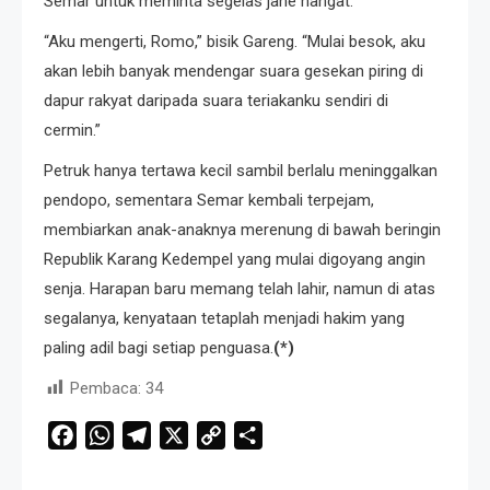
Semar untuk meminta segelas jahe hangat.
“Aku mengerti, Romo,” bisik Gareng. “Mulai besok, aku
akan lebih banyak mendengar suara gesekan piring di
dapur rakyat daripada suara teriakanku sendiri di
cermin.”
Petruk hanya tertawa kecil sambil berlalu meninggalkan
pendopo, sementara Semar kembali terpejam,
membiarkan anak-anaknya merenung di bawah beringin
Republik Karang Kedempel yang mulai digoyang angin
senja. Harapan baru memang telah lahir, namun di atas
segalanya, kenyataan tetaplah menjadi hakim yang
paling adil bagi setiap penguasa.
(*)
Pembaca:
34
Facebook
WhatsApp
Telegram
X
Copy
Share
Link