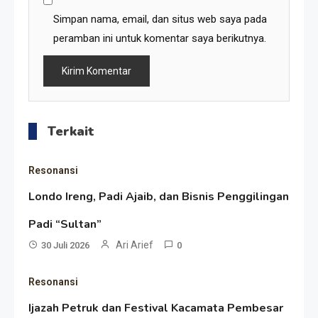
Simpan nama, email, dan situs web saya pada
Resonansi
peramban ini untuk komentar saya berikutnya.
Seri 1: Republik Karang
Kedempel, Lahirnya Politik
Non-Blok ke Go-Blok!
Artikel
Terkait
Menelusuri Akar Sejarah Ulang
Tahun PPU, Pertentangan
Resonansi
Bulan Peringatan vs
Londo Ireng, Padi Ajaib, dan Bisnis Penggilingan
Resonansi
Pengesahan UU 7/2002
Padi “Sultan”
Satire Politik Karang
Ari Arief
30 Juli 2026
0
Kedempel: Saat Presiden
Resonansi
Gareng Lebih Sibuk Orasi
Artikel
Ijazah Petruk dan Festival Kacamata Pembesar
daripada Urus Nasi
Menjaga Selendang Tetap