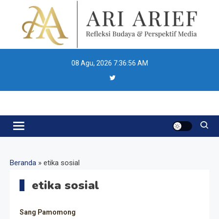
Skip
to
content
08 Agu, 2026
7:36:56 AM
Ari Arief
Beranda
»
etika sosial
etika sosial
Resonansi
Sang Pamomong
Seri 1: Republik Karang