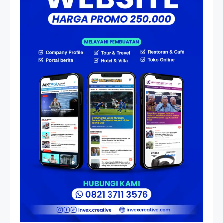
HP Dopod U1000, Laptop Mini
yang Mendahului Zaman
Sebelum Era iPhone dan
Smartphone
Resonansi
Seri 1: Republik Karang
Kedempel, Lahirnya Politik
Non-Blok ke Go-Blok!
Artikel
Menelusuri Akar Sejarah Ulang
Tahun PPU, Pertentangan
Bulan Peringatan vs
Pengesahan UU 7/2002