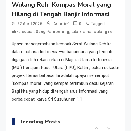
Wulang Reh, Kompas Moral yang
Kedempel, Lahirnya Politik
Non-Blok ke Go-Blok!
Hilang di Tengah Banjir Informasi
0
Tagged
22 April 2026
Ari Arief
Artikel
,
,
,
etika sosial
Sang Pamomong
tata krama
wulang reh
Menelusuri Akar Sejarah Ulang
Tahun PPU, Pertentangan
Upaya menerjemahkan kembali Serat Wulang Reh ke
Bulan Peringatan vs
dalam bahasa Indonesia—sebagaimana yang tengah
Pengesahan UU 7/2002
digagas oleh rekan-rekan di Majelis Ulama Indonesia
Resonansi
(MUI) Penajam Paser Utara (PPU), Kaltim, bukan sekadar
Satire Politik Karang
proyek literasi bahasa. Ini adalah upaya menjemput
Kedempel: Saat Presiden
“kompas moral” yang sempat tertimbun debu sejarah.
Gareng Lebih Sibuk Orasi
Bagi kita yang hidup di tengah arus informasi yang
daripada Urus Nasi
Artikel
serba cepat, karya Sri Susuhunan […]
Menjaga Selendang Tetap
Melambai, Upaya Ronggeng
Trending Posts
Paser Melawan Arus Zaman
Popular