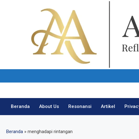
Skip
to
content
Beranda
About Us
Resonansi
Artikel
Privac
Beranda
»
menghadapi rintangan