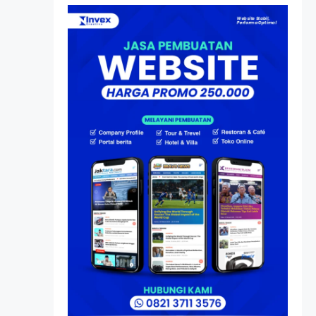
Atas Speedboat-nya, Kini
Ia Menjadi Nakhoda PPU
Artikel
HP Dopod U1000, Laptop
Mini yang Mendahului
Zaman Sebelum Era
iPhone dan Smartphone
Resonansi
Seri 1: Republik Karang
Kedempel, Lahirnya
Politik Non-Blok ke Go-
Blok!
Artikel
Menelusuri Akar Sejarah
Ulang Tahun PPU,
Pertentangan Bulan
Peringatan vs Pengesahan