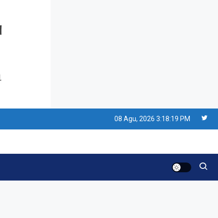
Resonansi
Seri 1: Republik Karang
Kedempel, Lahirnya
Politik Non-Blok ke Go-
Blok!
Artikel
Menelusuri Akar Sejarah
Ulang Tahun PPU,
08 Agu, 2026
3:18:19 PM
Pertentangan Bulan
Peringatan vs Pengesahan
Resonansi
UU 7/2002
Satire Politik Karang
Kedempel: Saat Presiden
Gareng Lebih Sibuk Orasi
daripada Urus Nasi
Artikel