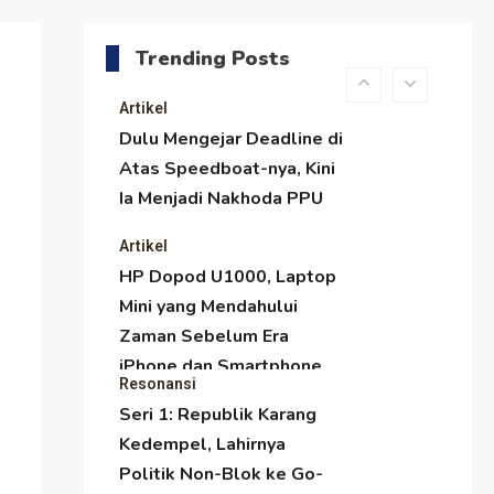
Menjaga Selendang Tetap
Melambai, Upaya
Trending Posts
Ronggeng Paser Melawan
Arus Zaman Popular
Artikel
Dulu Mengejar Deadline di
Atas Speedboat-nya, Kini
Ia Menjadi Nakhoda PPU
Artikel
HP Dopod U1000, Laptop
Mini yang Mendahului
Zaman Sebelum Era
iPhone dan Smartphone
Resonansi
Seri 1: Republik Karang
Kedempel, Lahirnya
Politik Non-Blok ke Go-