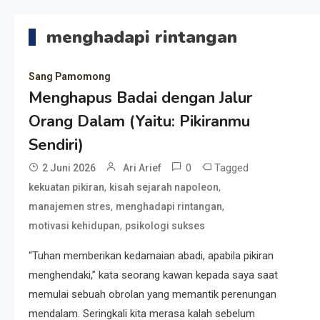
menghadapi rintangan
Sang Pamomong
Menghapus Badai dengan Jalur
Orang Dalam (Yaitu: Pikiranmu
Sendiri)
0
Tagged
2 Juni 2026
Ari Arief
,
,
kekuatan pikiran
kisah sejarah napoleon
,
,
manajemen stres
menghadapi rintangan
,
motivasi kehidupan
psikologi sukses
“Tuhan memberikan kedamaian abadi, apabila pikiran
menghendaki,” kata seorang kawan kepada saya saat
memulai sebuah obrolan yang memantik perenungan
mendalam. Seringkali kita merasa kalah sebelum