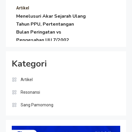
Artikel
Menelusuri Akar Sejarah Ulang
Tahun PPU, Pertentangan
Bulan Peringatan vs
Pengesahan UU 7/2002
Resonansi
Satire Politik Karang
Kategori
Kedempel: Saat Presiden
Gareng Lebih Sibuk Orasi
daripada Urus Nasi
Artikel
Artikel
Menjaga Selendang Tetap
Resonansi
Melambai, Upaya Ronggeng
Paser Melawan Arus Zaman
Sang Pamomong
Popular
Artikel
Dulu Mengejar Deadline di