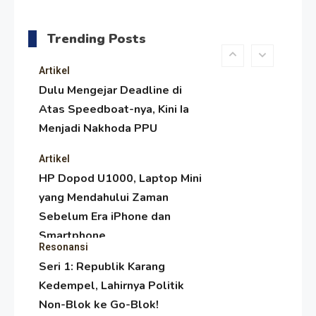
Menjaga Selendang Tetap
Melambai, Upaya Ronggeng
Trending Posts
Paser Melawan Arus Zaman
Popular
Artikel
Dulu Mengejar Deadline di
Atas Speedboat-nya, Kini Ia
Menjadi Nakhoda PPU
Artikel
HP Dopod U1000, Laptop Mini
yang Mendahului Zaman
Sebelum Era iPhone dan
Smartphone
Resonansi
Seri 1: Republik Karang
Kedempel, Lahirnya Politik
Non-Blok ke Go-Blok!