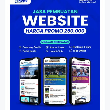
Atas Speedboat-nya, Kini Ia
Menjadi Nakhoda PPU
Artikel
HP Dopod U1000, Laptop Mini
yang Mendahului Zaman
Sebelum Era iPhone dan
Smartphone
Resonansi
Seri 1: Republik Karang
Kedempel, Lahirnya Politik
Non-Blok ke Go-Blok!
Artikel
Menelusuri Akar Sejarah Ulang
Tahun PPU, Pertentangan
Bulan Peringatan vs
Pengesahan UU 7/2002