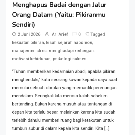
Menghapus Badai dengan Jalur
Orang Dalam (Yaitu: Pikiranmu
Resonansi
Seri 1: Republik Karang
Sendiri)
Kedempel, Lahirnya Politik
0
Tagged
2 Juni 2026
Ari Arief
Non-Blok ke Go-Blok!
,
,
kekuatan pikiran
kisah sejarah napoleon
,
,
manajemen stres
menghadapi rintangan
Artikel
,
motivasi kehidupan
psikologi sukses
Menelusuri Akar Sejarah Ulang
Tahun PPU, Pertentangan
“Tuhan memberikan kedamaian abadi, apabila pikiran
Bulan Peringatan vs
menghendaki,” kata seorang kawan kepada saya saat
Pengesahan UU 7/2002
memulai sebuah obrolan yang memantik perenungan
Resonansi
mendalam. Seringkali kita merasa kalah sebelum
Satire Politik Karang
bertanding. Bukan karena musuh atau tantangan di
Kedempel: Saat Presiden
depan kita terlalu besar, melainkan karena kita sudah
Gareng Lebih Sibuk Orasi
terlebih dahulu memberi ruang bagi ketakutan untuk
daripada Urus Nasi
Artikel
tumbuh subur di dalam kepala kita sendiri. Kita […]