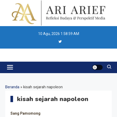
Skip
to
content
10 Agu, 2026
1:59:00 AM
Ari Arief
Beranda
»
kisah sejarah napoleon
kisah sejarah napoleon
Sang Pamomong