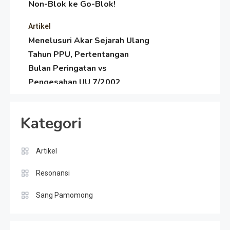
Non-Blok ke Go-Blok!
Artikel
Menelusuri Akar Sejarah Ulang
Tahun PPU, Pertentangan
Bulan Peringatan vs
Pengesahan UU 7/2002
Resonansi
Satire Politik Karang
Kategori
Kedempel: Saat Presiden
Gareng Lebih Sibuk Orasi
daripada Urus Nasi
Artikel
Artikel
Menjaga Selendang Tetap
Resonansi
Melambai, Upaya Ronggeng
Paser Melawan Arus Zaman
Sang Pamomong
Popular
Artikel