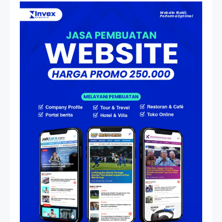
Dulu Mengejar Deadline di
Atas Speedboat-nya, Kini Ia
Menjadi Nakhoda PPU
Artikel
HP Dopod U1000, Laptop Mini
yang Mendahului Zaman
Sebelum Era iPhone dan
Smartphone
Resonansi
Seri 1: Republik Karang
Kedempel, Lahirnya Politik
Non-Blok ke Go-Blok!
Artikel
Menelusuri Akar Sejarah Ulang
Tahun PPU, Pertentangan
Bulan Peringatan vs