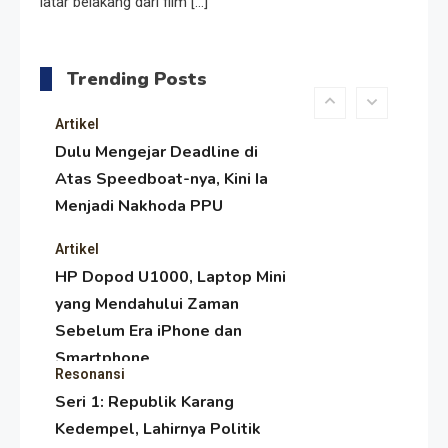
latar belakang dari film […]
Menjaga Selendang Tetap
Melambai, Upaya Ronggeng
Trending Posts
Paser Melawan Arus Zaman
Popular
Artikel
Dulu Mengejar Deadline di
Atas Speedboat-nya, Kini Ia
Menjadi Nakhoda PPU
Artikel
HP Dopod U1000, Laptop Mini
yang Mendahului Zaman
Sebelum Era iPhone dan
Smartphone
Resonansi
Seri 1: Republik Karang
Kedempel, Lahirnya Politik