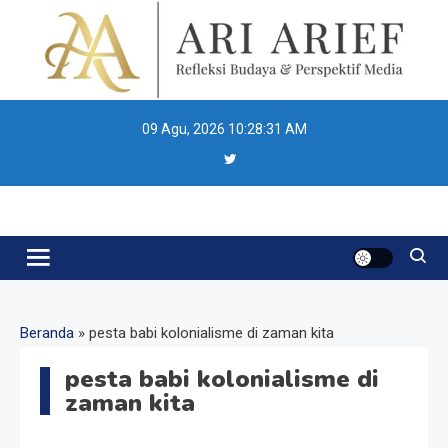
Skip
to
content
09 Agu, 2026
10:28:31 AM
Ari Arief
Beranda
»
pesta babi kolonialisme di zaman kita
pesta babi kolonialisme di
zaman kita