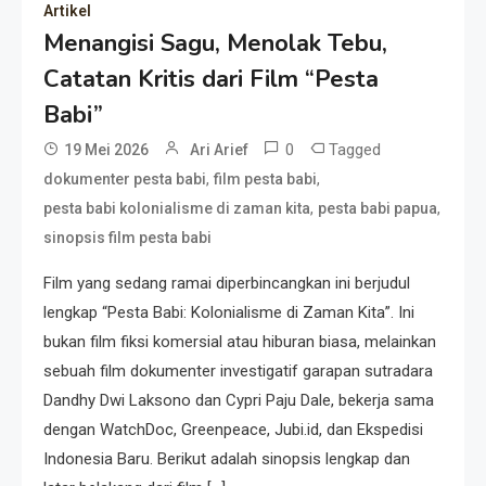
Artikel
Menangisi Sagu, Menolak Tebu,
Catatan Kritis dari Film “Pesta
Resonansi
Seri 1: Republik Karang
Babi”
Kedempel, Lahirnya Politik
0
Tagged
19 Mei 2026
Ari Arief
Non-Blok ke Go-Blok!
,
,
dokumenter pesta babi
film pesta babi
,
,
pesta babi kolonialisme di zaman kita
pesta babi papua
Artikel
sinopsis film pesta babi
Menelusuri Akar Sejarah Ulang
Tahun PPU, Pertentangan
Film yang sedang ramai diperbincangkan ini berjudul
Bulan Peringatan vs
lengkap “Pesta Babi: Kolonialisme di Zaman Kita”. Ini
Pengesahan UU 7/2002
bukan film fiksi komersial atau hiburan biasa, melainkan
Resonansi
sebuah film dokumenter investigatif garapan sutradara
Satire Politik Karang
Dandhy Dwi Laksono dan Cypri Paju Dale, bekerja sama
Kedempel: Saat Presiden
dengan WatchDoc, Greenpeace, Jubi.id, dan Ekspedisi
Gareng Lebih Sibuk Orasi
Indonesia Baru. Berikut adalah sinopsis lengkap dan
daripada Urus Nasi
Artikel