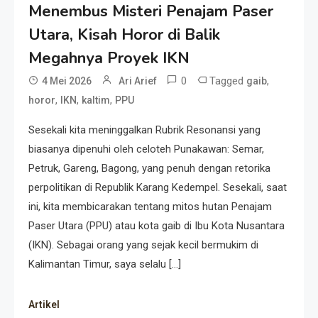
Menembus Misteri Penajam Paser
Utara, Kisah Horor di Balik
Megahnya Proyek IKN
0
Tagged
,
4 Mei 2026
Ari Arief
gaib
,
,
,
horor
IKN
kaltim
PPU
Sesekali kita meninggalkan Rubrik Resonansi yang
biasanya dipenuhi oleh celoteh Punakawan: Semar,
Petruk, Gareng, Bagong, yang penuh dengan retorika
perpolitikan di Republik Karang Kedempel. Sesekali, saat
ini, kita membicarakan tentang mitos hutan Penajam
Paser Utara (PPU) atau kota gaib di Ibu Kota Nusantara
(IKN). Sebagai orang yang sejak kecil bermukim di
Kalimantan Timur, saya selalu […]
Artikel