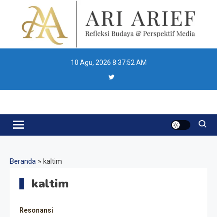
Skip
to
content
10 Agu, 2026
8:37:53 AM
Ari Arief
Beranda
»
kaltim
kaltim
Resonansi