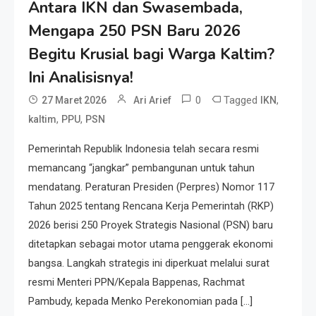
Antara IKN dan Swasembada,
Mengapa 250 PSN Baru 2026
Resonansi
Begitu Krusial bagi Warga Kaltim?
Seri 1: Republik Karang
Kedempel, Lahirnya Politik
Ini Analisisnya!
Non-Blok ke Go-Blok!
0
Tagged
,
27 Maret 2026
Ari Arief
IKN
,
,
kaltim
PPU
PSN
Artikel
Menelusuri Akar Sejarah Ulang
Pemerintah Republik Indonesia telah secara resmi
Tahun PPU, Pertentangan
memancang “jangkar” pembangunan untuk tahun
Bulan Peringatan vs
mendatang. Peraturan Presiden (Perpres) Nomor 117
Pengesahan UU 7/2002
Tahun 2025 tentang Rencana Kerja Pemerintah (RKP)
Resonansi
2026 berisi 250 Proyek Strategis Nasional (PSN) baru
Satire Politik Karang
ditetapkan sebagai motor utama penggerak ekonomi
Kedempel: Saat Presiden
bangsa. Langkah strategis ini diperkuat melalui surat
Gareng Lebih Sibuk Orasi
resmi Menteri PPN/Kepala Bappenas, Rachmat
daripada Urus Nasi
Artikel
Pambudy, kepada Menko Perekonomian pada […]