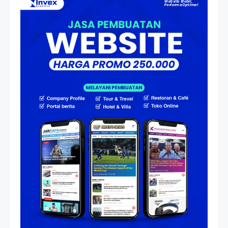
Atas Speedboat-nya, Kini Ia
Menjadi Nakhoda PPU
Artikel
HP Dopod U1000, Laptop Mini
yang Mendahului Zaman
Sebelum Era iPhone dan
Smartphone
Resonansi
Seri 1: Republik Karang
Kedempel, Lahirnya Politik
Non-Blok ke Go-Blok!
Artikel
Menelusuri Akar Sejarah Ulang
Tahun PPU, Pertentangan
Bulan Peringatan vs
Pengesahan UU 7/2002