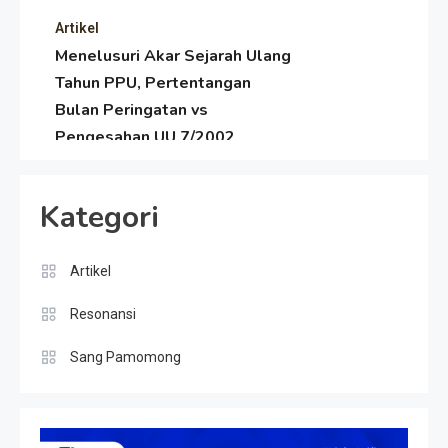
Artikel
Menelusuri Akar Sejarah Ulang
Tahun PPU, Pertentangan
Bulan Peringatan vs
Pengesahan UU 7/2002
Resonansi
Satire Politik Karang
Kategori
Kedempel: Saat Presiden
Gareng Lebih Sibuk Orasi
daripada Urus Nasi
Artikel
Artikel
Menjaga Selendang Tetap
Resonansi
Melambai, Upaya Ronggeng
Paser Melawan Arus Zaman
Sang Pamomong
Popular
Artikel
Dulu Mengejar Deadline di