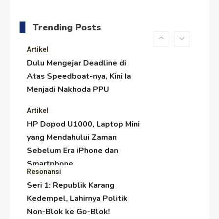
Menjaga Selendang Tetap
Melambai, Upaya Ronggeng
Trending Posts
Paser Melawan Arus Zaman
Popular
Artikel
Dulu Mengejar Deadline di
Atas Speedboat-nya, Kini Ia
Menjadi Nakhoda PPU
Artikel
HP Dopod U1000, Laptop Mini
yang Mendahului Zaman
Sebelum Era iPhone dan
Smartphone
Resonansi
Seri 1: Republik Karang
Kedempel, Lahirnya Politik
Non-Blok ke Go-Blok!