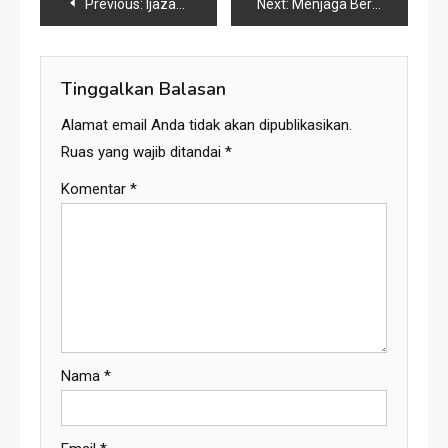
Navigasi
Previous:
Ijazah ‘Sakti’ Petruk, Ada Suaranya, Tak Ada Wujudnya
Next:
Menjaga Berlian di Telapak Tangan, Seni Menghargai Ketulusan
pos
Tinggalkan Balasan
Alamat email Anda tidak akan dipublikasikan.
Ruas yang wajib ditandai
*
Komentar
*
Nama
*