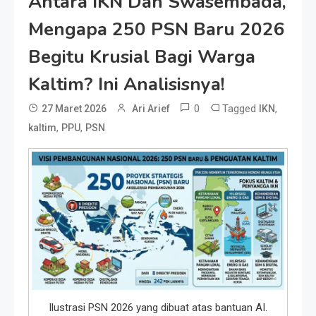
Antara IKN Dan Swasembada,
Mengapa 250 PSN Baru 2026
Begitu Krusial Bagi Warga
Kaltim? Ini Analisisnya!
0
Tagged
,
27 Maret 2026
Ari Arief
IKN
,
,
kaltim
PPU
PSN
Ilustrasi PSN 2026 yang dibuat atas bantuan AI.