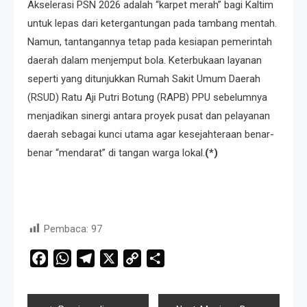
Akselerasi PSN 2026 adalah “karpet merah” bagi Kaltim
untuk lepas dari ketergantungan pada tambang mentah.
Namun, tantangannya tetap pada kesiapan pemerintah
daerah dalam menjemput bola. Keterbukaan layanan
seperti yang ditunjukkan Rumah Sakit Umum Daerah
(RSUD) Ratu Aji Putri Botung (RAPB) PPU sebelumnya
menjadikan sinergi antara proyek pusat dan pelayanan
daerah sebagai kunci utama agar kesejahteraan benar-
benar “mendarat” di tangan warga lokal.
(*)
Pembaca:
97
Facebook
WhatsApp
Telegram
X
Copy
Share
Link