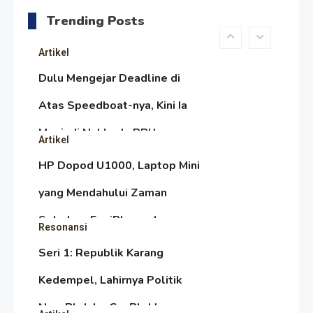
Melambai, Upaya Ronggeng
Trending Posts
Paser Melawan Arus Zaman
Artikel
Popular
Dulu Mengejar Deadline di
Atas Speedboat-nya, Kini Ia
Menjadi Nakhoda PPU
Artikel
HP Dopod U1000, Laptop Mini
yang Mendahului Zaman
Sebelum Era iPhone dan
Resonansi
Smartphone
Seri 1: Republik Karang
Kedempel, Lahirnya Politik
Non-Blok ke Go-Blok!