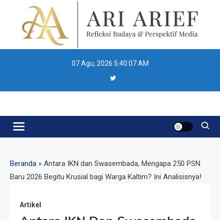
Skip
to
content
07 Agu, 2026
5:40:08 AM
Ari Arief
Beranda
»
Antara IKN dan Swasembada, Mengapa 250 PSN
Baru 2026 Begitu Krusial bagi Warga Kaltim? Ini Analisisnya!
Artikel