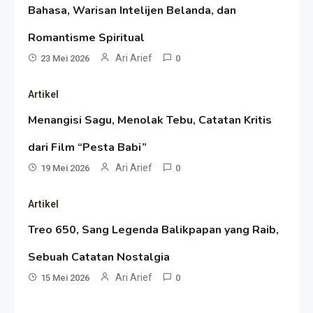
Bahasa, Warisan Intelijen Belanda, dan
Resonansi
Romantisme Spiritual
Seri 1: Republik Karang
Ari Arief
23 Mei 2026
0
Kedempel, Lahirnya Politik
Artikel
Non-Blok ke Go-Blok!
Artikel
Menangisi Sagu, Menolak Tebu, Catatan Kritis
Menelusuri Akar Sejarah Ulang
dari Film “Pesta Babi”
Tahun PPU, Pertentangan
Ari Arief
19 Mei 2026
0
Bulan Peringatan vs
Resonansi
Artikel
Pengesahan UU 7/2002
Satire Politik Karang
Treo 650, Sang Legenda Balikpapan yang Raib,
Kedempel: Saat Presiden
Sebuah Catatan Nostalgia
Gareng Lebih Sibuk Orasi
Ari Arief
Artikel
15 Mei 2026
0
daripada Urus Nasi
Menjaga Selendang Tetap