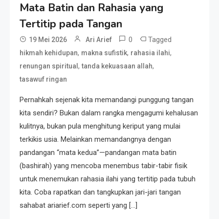
Mata Batin dan Rahasia yang
Tertitip pada Tangan
Resonansi
Seri 1: Republik Karang
0
Tagged
19 Mei 2026
Ari Arief
Kedempel, Lahirnya Politik
,
,
,
hikmah kehidupan
makna sufistik
rahasia ilahi
Non-Blok ke Go-Blok!
,
,
renungan spiritual
tanda kekuasaan allah
tasawuf ringan
Artikel
Menelusuri Akar Sejarah Ulang
Pernahkah sejenak kita memandangi punggung tangan
Tahun PPU, Pertentangan
kita sendiri? Bukan dalam rangka mengagumi kehalusan
Bulan Peringatan vs
kulitnya, bukan pula menghitung keriput yang mulai
Pengesahan UU 7/2002
terkikis usia. Melainkan memandangnya dengan
Resonansi
pandangan “mata kedua”—pandangan mata batin
Satire Politik Karang
(bashirah) yang mencoba menembus tabir-tabir fisik
Kedempel: Saat Presiden
untuk menemukan rahasia ilahi yang tertitip pada tubuh
Gareng Lebih Sibuk Orasi
kita. Coba rapatkan dan tangkupkan jari-jari tangan
daripada Urus Nasi
Artikel
sahabat ariarief.com seperti yang […]
Menjaga Selendang Tetap