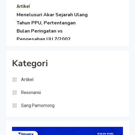
Artikel
Menelusuri Akar Sejarah Ulang
Tahun PPU, Pertentangan
Bulan Peringatan vs
Pengesahan UU 7/2002
Resonansi
Satire Politik Karang
Kategori
Kedempel: Saat Presiden
Gareng Lebih Sibuk Orasi
daripada Urus Nasi
Artikel
Artikel
Menjaga Selendang Tetap
Resonansi
Melambai, Upaya Ronggeng
Paser Melawan Arus Zaman
Sang Pamomong
Popular
Artikel
Dulu Mengejar Deadline di