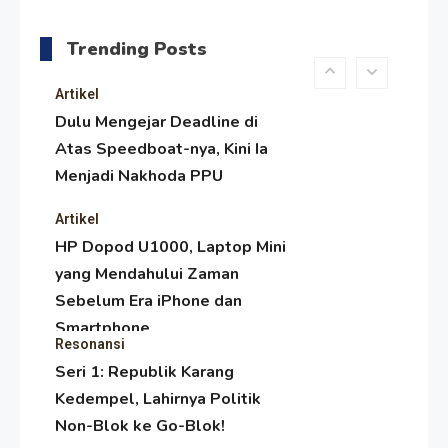
Melambai, Upaya Ronggeng
Trending Posts
Paser Melawan Arus Zaman
Popular
Artikel
Dulu Mengejar Deadline di
Atas Speedboat-nya, Kini Ia
Menjadi Nakhoda PPU
Artikel
HP Dopod U1000, Laptop Mini
yang Mendahului Zaman
Sebelum Era iPhone dan
Smartphone
Resonansi
Seri 1: Republik Karang
Kedempel, Lahirnya Politik
Non-Blok ke Go-Blok!