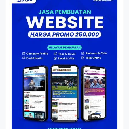
Atas Speedboat-nya, Kini Ia
Menjadi Nakhoda PPU
Artikel
HP Dopod U1000, Laptop Mini
yang Mendahului Zaman
Sebelum Era iPhone dan
Smartphone
Resonansi
Seri 1: Republik Karang
Kedempel, Lahirnya Politik
Non-Blok ke Go-Blok!
Artikel
Menelusuri Akar Sejarah Ulang
Tahun PPU, Pertentangan
Bulan Peringatan vs
Pengesahan UU 7/2002