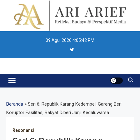
Skip
to
content
09 Agu, 2026
4:05:43 PM
Ari Arief
Beranda
»
Seri 6: Republik Karang Kedempel, Gareng Beri
Koruptor Fasilitas, Rakyat Diberi Janji Kedaluwarsa
Resonansi