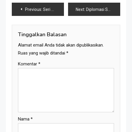
Navigasi
Previous:
Seri 5: Republik Karang Kedempel, Gareng Reshuffle Kabinet Go-Blok Bersatu
Next:
Diplomasi Sayur Asem, Saat Negara Seukuran Jempol Mau Mendamaikan Dunia yang Nyaris Kiamat
pos
Tinggalkan Balasan
Alamat email Anda tidak akan dipublikasikan.
Ruas yang wajib ditandai
*
Komentar
*
Nama
*