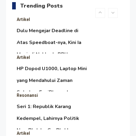
Melambai, Upaya Ronggeng
Trending Posts
Paser Melawan Arus Zaman
Artikel
Popular
Dulu Mengejar Deadline di
Atas Speedboat-nya, Kini Ia
Menjadi Nakhoda PPU
Artikel
HP Dopod U1000, Laptop Mini
yang Mendahului Zaman
Sebelum Era iPhone dan
Resonansi
Smartphone
Seri 1: Republik Karang
Kedempel, Lahirnya Politik
Non-Blok ke Go-Blok!
Artikel