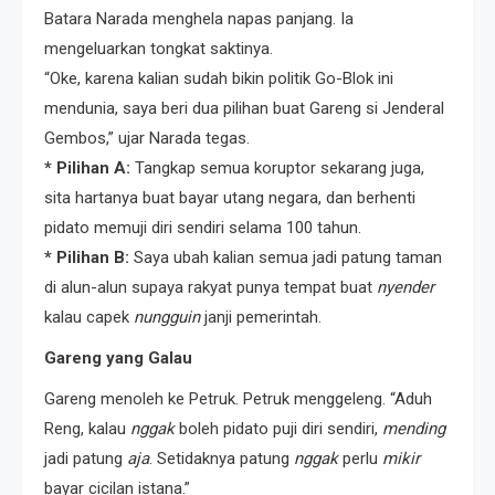
Batara Narada menghela napas panjang. Ia
mengeluarkan tongkat saktinya.
“Oke, karena kalian sudah bikin politik Go-Blok ini
mendunia, saya beri dua pilihan buat Gareng si Jenderal
Gembos,” ujar Narada tegas.
* Pilihan A:
Tangkap semua koruptor sekarang juga,
sita hartanya buat bayar utang negara, dan berhenti
pidato memuji diri sendiri selama 100 tahun.
* Pilihan B:
Saya ubah kalian semua jadi patung taman
di alun-alun supaya rakyat punya tempat buat
nyender
kalau capek
nungguin
janji pemerintah.
Gareng yang Galau
Gareng menoleh ke Petruk. Petruk menggeleng. “Aduh
Reng, kalau
nggak
boleh pidato puji diri sendiri,
mending
jadi patung
aja
. Setidaknya patung
nggak
perlu
mikir
bayar cicilan istana.”