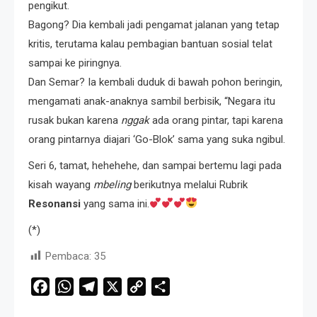
pengikut.
Bagong? Dia kembali jadi pengamat jalanan yang tetap
kritis, terutama kalau pembagian bantuan sosial telat
sampai ke piringnya.
Dan Semar? Ia kembali duduk di bawah pohon beringin,
mengamati anak-anaknya sambil berbisik, “Negara itu
rusak bukan karena
nggak
ada orang pintar, tapi karena
orang pintarnya diajari ‘Go-Blok’ sama yang suka ngibul.
Seri 6, tamat, hehehehe, dan sampai bertemu lagi pada
kisah wayang
mbeling
berikutnya melalui Rubrik
Resonansi
yang sama ini.
(*)
Pembaca:
35
Facebook
WhatsApp
Telegram
X
Copy
Share
Link