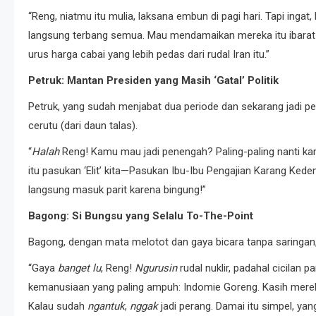
“Reng, niatmu itu mulia, laksana embun di pagi hari. Tapi ingat
langsung terbang semua. Mau mendamaikan mereka itu ibarat 
urus harga cabai yang lebih pedas dari rudal Iran itu.”
Petruk: Mantan Presiden yang Masih ‘Gatal’ Politik
Petruk, yang sudah menjabat dua periode dan sekarang jadi p
cerutu (dari daun talas).
“
Halah
Reng! Kamu mau jadi penengah? Paling-paling nanti k
itu pasukan ‘Elit’ kita—Pasukan Ibu-Ibu Pengajian Karang Kedem
langsung masuk parit karena bingung!”
Bagong: Si Bungsu yang Selalu To-The-Point
Bagong, dengan mata melotot dan gaya bicara tanpa saringa
“Gaya
banget lu
, Reng!
Ngurusin
rudal nuklir, padahal cicilan p
kemanusiaan yang paling ampuh: Indomie Goreng. Kasih mere
Kalau sudah
ngantuk
,
nggak
jadi perang. Damai itu simpel, ya