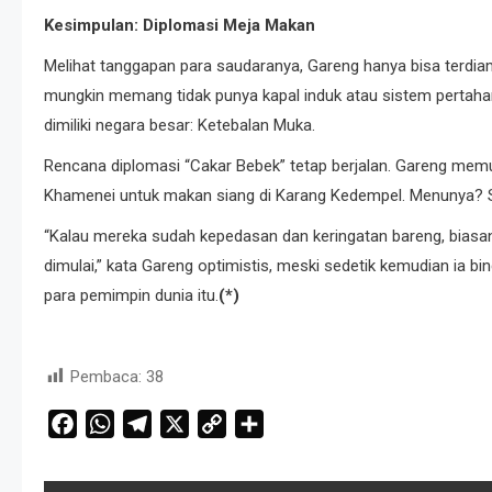
Kesimpulan: Diplomasi Meja Makan
Melihat tanggapan para saudaranya, Gareng hanya bisa terdia
mungkin memang tidak punya kapal induk atau sistem pertahan
dimiliki negara besar: Ketebalan Muka.
Rencana diplomasi “Cakar Bebek” tetap berjalan. Gareng me
Khamenei untuk makan siang di Karang Kedempel. Menunya? 
“Kalau mereka sudah kepedasan dan keringatan bareng, biasanya
dimulai,” kata Gareng optimistis, meski sedetik kemudian i
para pemimpin dunia itu.
(*)
Pembaca:
38
Facebook
WhatsApp
Telegram
X
Copy
Share
Link