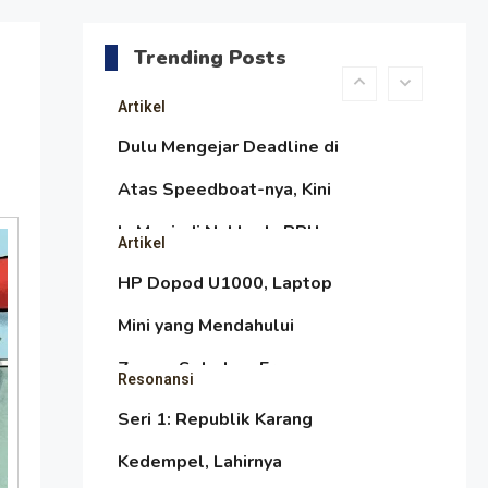
daripada Urus Nasi
Menjaga Selendang Tetap
Melambai, Upaya
Trending Posts
Ronggeng Paser Melawan
Artikel
Arus Zaman Popular
Dulu Mengejar Deadline di
Atas Speedboat-nya, Kini
Ia Menjadi Nakhoda PPU
Artikel
HP Dopod U1000, Laptop
Mini yang Mendahului
Zaman Sebelum Era
Resonansi
iPhone dan Smartphone
Seri 1: Republik Karang
Kedempel, Lahirnya