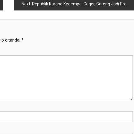
Next:
Republik Karang Kedempel Geger, Gareng Jadi Presiden, Menteri Malah “Sowan” ke Rumah Petruk!
ib ditandai
*