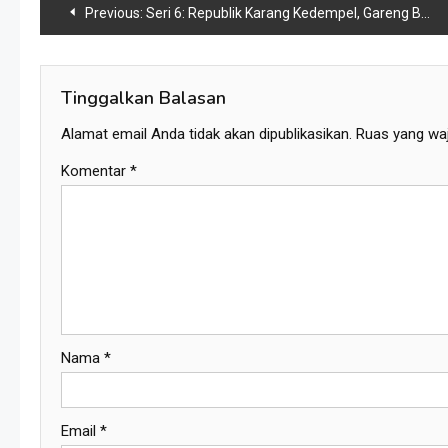
Navigasi
Previous:
Seri 6: Republik Karang Kedempel, Gareng Beri Koruptor Fasilitas, Rakyat Diberi Janji Kedaluwarsa
pos
Tinggalkan Balasan
Alamat email Anda tidak akan dipublikasikan.
Ruas yang waj
Komentar
*
Nama
*
Email
*