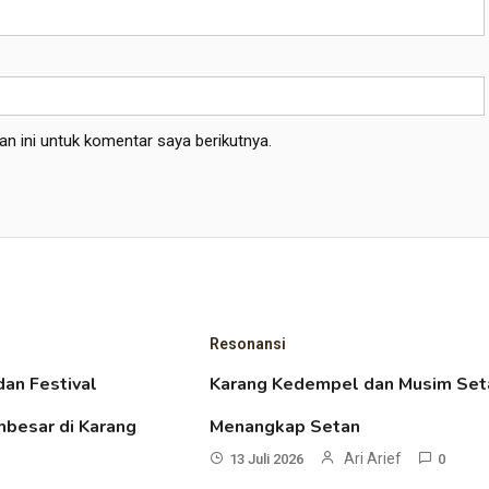
n ini untuk komentar saya berikutnya.
Resonansi
dan Festival
Karang Kedempel dan Musim Set
besar di Karang
Menangkap Setan
Ari Arief
13 Juli 2026
0