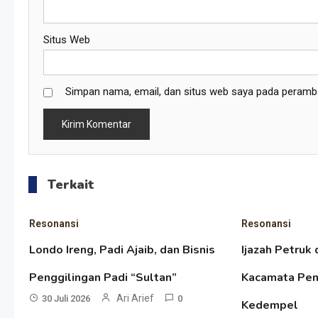
Situs Web
Simpan nama, email, dan situs web saya pada peramba
Terkait
Resonansi
Resonansi
Londo Ireng, Padi Ajaib, dan Bisnis
Ijazah Petruk 
Penggilingan Padi “Sultan”
Kacamata Pem
Ari Arief
30 Juli 2026
0
Kedempel