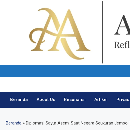
Skip
to
content
Beranda
About Us
Resonansi
Artikel
Privac
Beranda
»
Diplomasi Sayur Asem, Saat Negara Seukuran Jempol