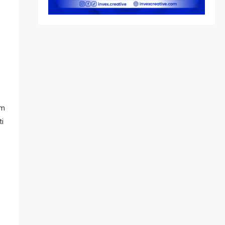
Peringatan vs Pengesahan
UU 7/2002
im
ti