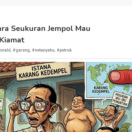
ara Seukuran Jempol Mau
 Kiamat
,
,
,
onald
#gareng
#netanyahu
#petruk