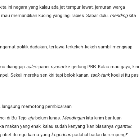
, kita ini negara yang kalau ada jet tempur lewat, jemuran warga
mau memandikan kucing yang lagi rabies. Sabar dulu,
mending
kita
engamat politik dadakan, tertawa terkekeh-kekeh sambil mengisap
amu dianggap
sales
panci
nyasar
ke gedung PBB. Kalau mau gaya, kir
pel. Sekali mereka sen kiri tapi belok kanan,
tank-tank
koalisi itu pas
n, langsung memotong pembicaraan.
anci di Bu Tejo
aja
belum lunas.
Mendingan
kita kirim bantuan
ka makan yang enak, kalau sudah kenyang ‘kan biasanya
ngantuk
.
ng ribet itu ego kamu yang
kegedean
padahal badan kerempeng!”