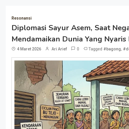
Resonansi
Diplomasi Sayur Asem, Saat Neg
Mendamaikan Dunia Yang Nyaris
0
Tagged
,
4 Maret 2026
Ari Arief
#bagong
#d