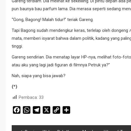
Gareng terdiam. Dia melihat ke sekeliling. Di pintu depan ada
pun baunya bau parfum lama. Dia merasa seperti sedang meng
“Gong, Bagong! Malah tidur!” teriak Gareng.
Tapi Bagong sudah mendengkur keras, terlelap oleh dongeng
mata, memberi isyarat bahwa dalam politik, kadang yang pali
tinggi.
Gareng sendirian. Dia menatap layar HP-nya, melihat foto-foto 
atau aku yang lagi jadi figuran di filmnya Petruk ya?”
Nah, siapa yang bisa jawab?
(*)
Pembaca:
33
Facebook
WhatsApp
Telegram
X
Copy
Share
Link