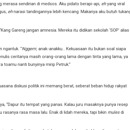
ng merasa sendirian di medsos. Aku pidato berapi-api,
eh
yang viral
agus,
eh
narasi tandingannya lebih kencang. Makanya aku butuh tukan
“Kang Gareng jangan amnesia. Mereka itu didikan sekolah ‘SOP’ alias
n ngantuk. “
Nggerrr
, anak-anakku… Kekuasaan itu bukan soal siapa
 penulis ceritanya masih orang-orang lama dengan tinta yang lama, ya
a toamu nanti bunyinya mirip Petruk.”
sana diskusi politik ini memang berat, seberat beban hidup rakyat
ngnya, “Dapur itu tempat yang panas. Kalau juru masaknya punya resep
 rasanya rasa masa lalu. Enak di lidah mereka, tapi bikin
mules
di