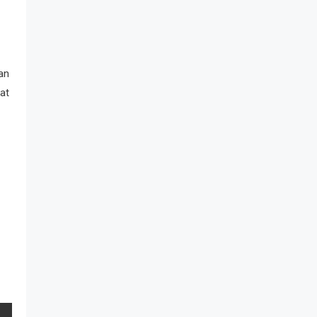
an
at