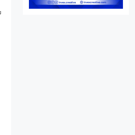
Peringatan vs Pengesahan
g
UU 7/2002