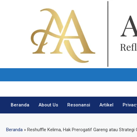
Skip
to
content
Beranda
About Us
Resonansi
Artikel
Privac
Beranda
»
Reshuffle Kelima, Hak Prerogatif Gareng atau Strateg