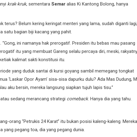
unyi
krak-kruk
, sementara
Semar
alias Ki Kantong Bolong, hanya
k terus? Belum kering keringat menteri yang lama, sudah diganti lagi,
satu bagian biji kacang yang pahit.
“Gong, ini namanya hak prerogatif. Presiden itu bebas mau pasang
 Prerogatif itu yang membuat Gareng selalu percaya diri, meski, rakyatn
iak kalimat sakti konstitusi itu.
eriode yang duduk santai di kursi goyang sambil memegang tongkat
ua ‘Laskar Opor Ayam’ sisa-sisa dapurku dulu? Ada Mas Dudung, 
au aku bersin, mereka langsung siapkan tujuh lapis tisu.”
us atau sedang merancang strategi
comeback
. Hanya dia yang tahu.
ang-orang “Petrukis 24 Karat” itu bukan posisi kaleng-kaleng. Merek
pa yang pegang toa, dia yang pegang dunia.