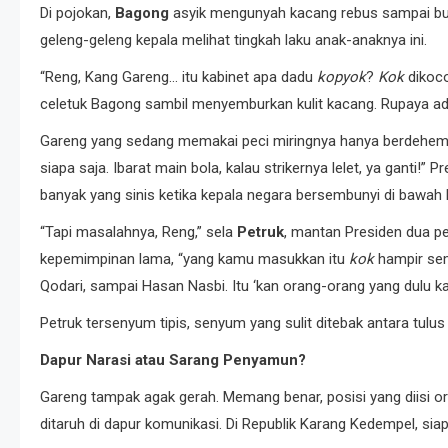
Di pojokan,
Bagong
asyik mengunyah kacang rebus sampai b
geleng-geleng kepala melihat tingkah laku anak-anaknya ini.
“Reng, Kang Gareng… itu kabinet apa dadu
kopyok
?
Kok
dikoco
celetuk Bagong sambil menyemburkan kulit kacang. Rupaya ada 
Gareng yang sedang memakai peci miringnya hanya berdehem. 
siapa saja. Ibarat main bola, kalau strikernya lelet, ya ganti!”
banyak yang sinis ketika kepala negara bersembunyi di bawah ket
“Tapi masalahnya, Reng,” sela
Petruk
, mantan Presiden dua p
kepemimpinan lama, “yang kamu masukkan itu
kok
hampir sem
Qodari, sampai Hasan Nasbi. Itu ‘kan orang-orang yang dulu kal
Petruk tersenyum tipis, senyum yang sulit ditebak antara tul
Dapur Narasi atau Sarang Penyamun?
Gareng tampak agak gerah. Memang benar, posisi yang diisi or
ditaruh di dapur komunikasi. Di Republik Karang Kedempel, sia