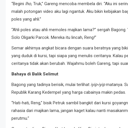
“Begini
lho
, Truk,” Gareng mencoba membela diri. “Aku ini seri
malah potongan video aku lagi ngantuk. Aku bikin kebijakan b
poles yang ahli.”
“Ahli poles atau ahli memoles majikan lama?” sergah Bagong. 
Solo Oligarki Parcok. Mereka itu lincah, Reng!”
Semar akhirnya angkat bicara dengan suara beratnya yang biki
yang duduk di kursi, tapi siapa yang menulis ceritanya. Kalau
ceritanya tidak akan berubah. Wajahmu boleh Gareng, tapi suar
Bahaya di Balik Selimut
Bagong yang tadinya berisik, mulai terlihat
iyip-iyip
matanya. Sua
Republik Karang Kedempel yang harga cabainya makin pedas.
“Hati-hati, Reng,” bisik Petruk sambil bangkit dari kursi goya
rahasia dari majikan lama, jangan kaget kalau nanti masakanmu
perutmu.”