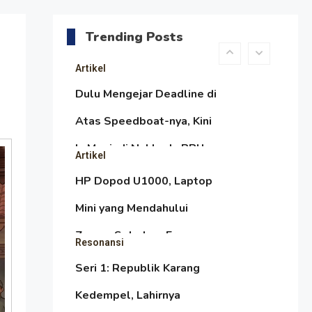
daripada Urus Nasi
Menjaga Selendang Tetap
Melambai, Upaya
Trending Posts
Ronggeng Paser Melawan
Artikel
Arus Zaman Popular
Dulu Mengejar Deadline di
Atas Speedboat-nya, Kini
Ia Menjadi Nakhoda PPU
Artikel
HP Dopod U1000, Laptop
Mini yang Mendahului
Zaman Sebelum Era
Resonansi
iPhone dan Smartphone
Seri 1: Republik Karang
Kedempel, Lahirnya