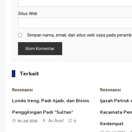
Situs Web
Simpan nama, email, dan situs web saya pada peramba
Terkait
Resonansi
Resonansi
Londo Ireng, Padi Ajaib, dan Bisnis
Ijazah Petruk 
Penggilingan Padi “Sultan”
Kacamata Pem
Ari Arief
30 Juli 2026
0
Kedempel