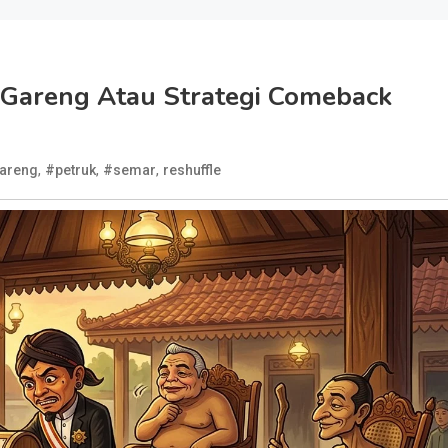
f Gareng Atau Strategi Comeback
,
,
,
areng
#petruk
#semar
reshuffle