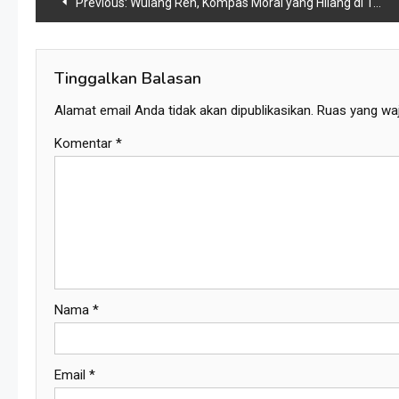
Navigasi
Previous:
Wulang Reh, Kompas Moral yang Hilang di Tengah Banjir Informasi
pos
Tinggalkan Balasan
Alamat email Anda tidak akan dipublikasikan.
Ruas yang waj
Komentar
*
Nama
*
Email
*