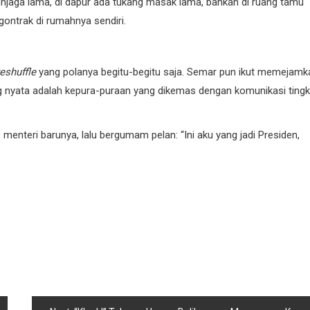
 penjaga lama, di dapur ada tukang masak lama, bahkan di ruang tamu
ontrak di rumahnya sendiri.
reshuffle
yang polanya begitu-begitu saja. Semar pun ikut memejamk
ng nyata adalah kepura-puraan yang dikemas dengan komunikasi tingk
menteri barunya, lalu bergumam pelan: “Ini aku yang jadi Presiden,