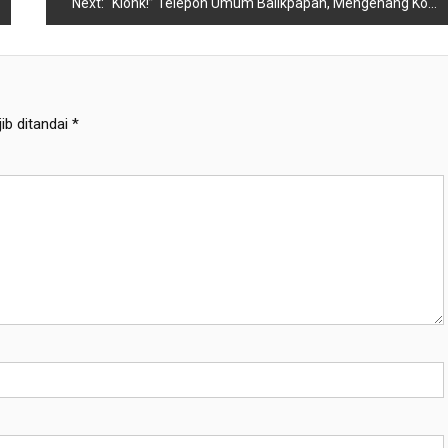
Next:
“Klonk!” Telepon Umum Balikpapan, Mengenang Koin yang Menghubungkan Rindu
ib ditandai
*