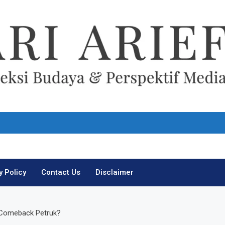
Ari Arief
y Policy
Contact Us
Disclaimer
i Comeback Petruk?