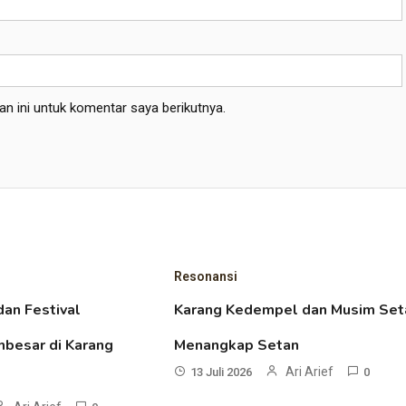
n ini untuk komentar saya berikutnya.
Resonansi
dan Festival
Karang Kedempel dan Musim Set
besar di Karang
Menangkap Setan
Ari Arief
13 Juli 2026
0