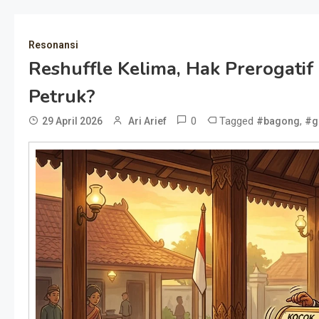
Resonansi
Reshuffle Kelima, Hak Prerogati
Petruk?
0
Tagged
,
29 April 2026
Ari Arief
#bagong
#g