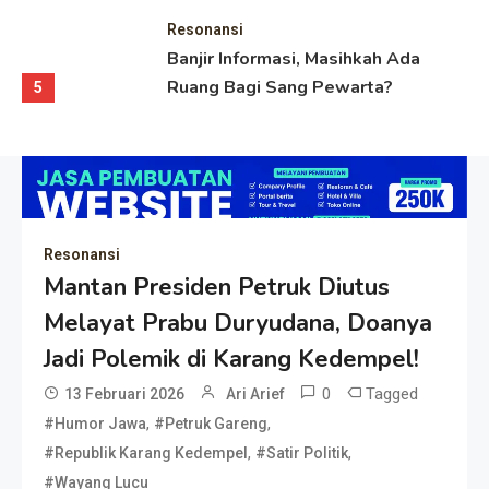
Resonansi
Banjir Informasi, Masihkah Ada
Ruang Bagi Sang Pewarta?
5
Resonansi
Mantan Presiden Petruk Diutus
Melayat Prabu Duryudana, Doanya
Jadi Polemik di Karang Kedempel!
0
Tagged
13 Februari 2026
Ari Arief
,
,
#Humor Jawa
#Petruk Gareng
,
,
#Republik Karang Kedempel
#Satir Politik
#Wayang Lucu