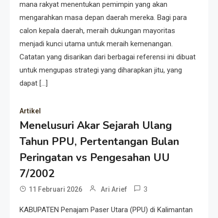
mana rakyat menentukan pemimpin yang akan
mengarahkan masa depan daerah mereka. Bagi para
calon kepala daerah, meraih dukungan mayoritas
menjadi kunci utama untuk meraih kemenangan.
Catatan yang disarikan dari berbagai referensi ini dibuat
untuk mengupas strategi yang diharapkan jitu, yang
dapat […]
Artikel
Menelusuri Akar Sejarah Ulang
Tahun PPU, Pertentangan Bulan
Resonansi
Peringatan vs Pengesahan UU
Seri 1: Republik Karang
7/2002
Kedempel, Lahirnya Politik
Non-Blok ke Go-Blok!
3
11 Februari 2026
Ari Arief
Artikel
KABUPATEN Penajam Paser Utara (PPU) di Kalimantan