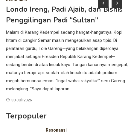
Londo Ireng, Padi Ajaib, dan Bisnis
I
Penggilingan Padi “Sultan”
K
K
Malam di Karang Kedempel sedang hangat-hangatnya. Kopi
ya
hitam di cangkir Semar masih mengepulkan asap tipis. Di
Se
pelataran gardu, Tole Gareng—yang belakangan dipercaya
me
ya
menjabat sebagai Presiden Republik Karang Kedempel—
Ka
n
sedang berdiri di atas lincak kayu. Tangan kanannya mengepal,
mak
matanya berapi-api, seolah-olah lincak itu adalah podium
sed
n
megah bernuansa emas. “Ingat wahai rakyatku!” seru Gareng
Ker
melengking. “Saya dapat laporan…
ti
Re
30 Juli 2026
Terpopuler
Resonansi