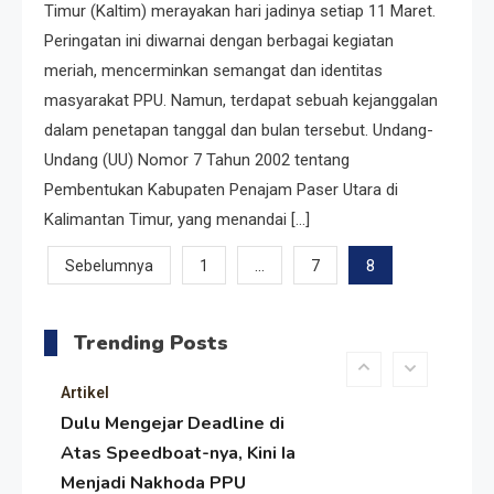
Menelusuri Akar Sejarah Ulang
Timur (Kaltim) merayakan hari jadinya setiap 11 Maret.
Tahun PPU, Pertentangan
Peringatan ini diwarnai dengan berbagai kegiatan
Bulan Peringatan vs
meriah, mencerminkan semangat dan identitas
Pengesahan UU 7/2002
masyarakat PPU. Namun, terdapat sebuah kejanggalan
Resonansi
dalam penetapan tanggal dan bulan tersebut. Undang-
Satire Politik Karang
Undang (UU) Nomor 7 Tahun 2002 tentang
Kedempel: Saat Presiden
Pembentukan Kabupaten Penajam Paser Utara di
Gareng Lebih Sibuk Orasi
Kalimantan Timur, yang menandai […]
daripada Urus Nasi
Artikel
Paginasi
…
8
Sebelumnya
1
7
Menjaga Selendang Tetap
pos
Melambai, Upaya Ronggeng
Trending Posts
Paser Melawan Arus Zaman
Popular
Artikel
Dulu Mengejar Deadline di
Atas Speedboat-nya, Kini Ia
Menjadi Nakhoda PPU