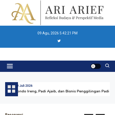
Skip
to
content
09 Agu, 2026
5:42:22 PM
Ari Arief
30 Juli 2026
Londo Ireng, Padi Ajaib, dan Bisnis Penggilingan Padi “Su
Resonansi
Re