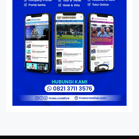
Resonansi
Seri 1: Republik Karang
Kedempel, Lahirnya Politik
Non-Blok ke Go-Blok!
Artikel
Menelusuri Akar Sejarah Ulang
Tahun PPU, Pertentangan
Bulan Peringatan vs
Pengesahan UU 7/2002