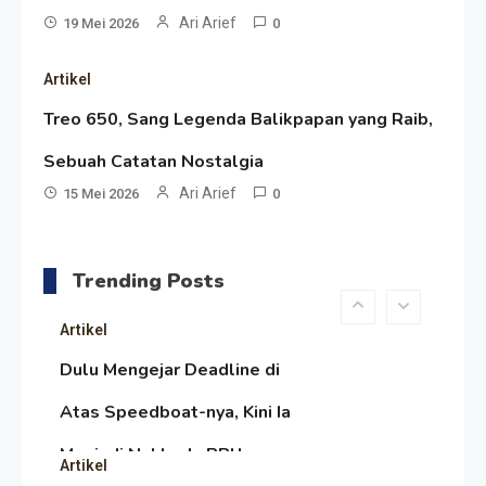
Tahun PPU, Pertentangan
Ari Arief
19 Mei 2026
0
Bulan Peringatan vs
Resonansi
Artikel
Pengesahan UU 7/2002
Satire Politik Karang
Treo 650, Sang Legenda Balikpapan yang Raib,
Kedempel: Saat Presiden
Sebuah Catatan Nostalgia
Gareng Lebih Sibuk Orasi
Ari Arief
Artikel
15 Mei 2026
0
daripada Urus Nasi
Menjaga Selendang Tetap
Melambai, Upaya Ronggeng
Trending Posts
Paser Melawan Arus Zaman
Artikel
Popular
Dulu Mengejar Deadline di
Atas Speedboat-nya, Kini Ia
Menjadi Nakhoda PPU
Artikel