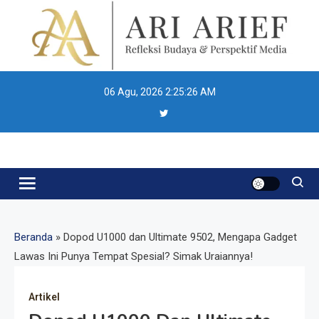
Skip
to
content
06 Agu, 2026
2:25:27 AM
Ari Arief
Beranda
»
Dopod U1000 dan Ultimate 9502, Mengapa Gadget
Lawas Ini Punya Tempat Spesial? Simak Uraiannya!
Artikel