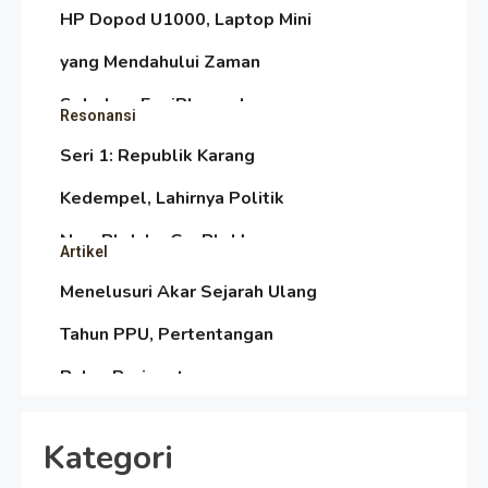
HP Dopod U1000, Laptop Mini
yang Mendahului Zaman
Sebelum Era iPhone dan
Resonansi
Smartphone
Seri 1: Republik Karang
Kedempel, Lahirnya Politik
Non-Blok ke Go-Blok!
Artikel
Menelusuri Akar Sejarah Ulang
Tahun PPU, Pertentangan
Bulan Peringatan vs
Resonansi
Pengesahan UU 7/2002
Satire Politik Karang
Kategori
Kedempel: Saat Presiden