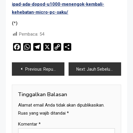
ipad-ada-dopod-u1000-menengok-kembali-
kehebatan-micro-pc-saku/
(*)
Pembaca:
54
Facebook
WhatsApp
Telegram
X
Copy
Share
Link
Navigasi
Previous:
Republik Karang Kedempel Gempar, Presiden Mantan Juragan Bedil Lebih Takut Mantan Presiden
Next:
Jauh Sebelum iPad, Ada Dopod U1000, Menengok Kembali Kehebatan Micro-PC Saku
pos
Tinggalkan Balasan
Alamat email Anda tidak akan dipublikasikan.
Ruas yang wajib ditandai
*
Komentar
*