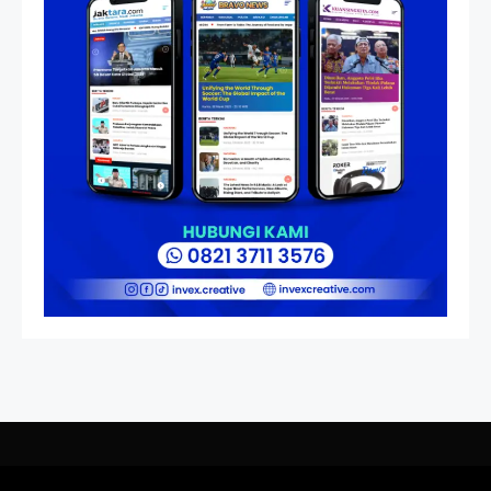
Kedempel, Lahirnya Politik
Non-Blok ke Go-Blok!
Artikel
Menelusuri Akar Sejarah Ulang
Tahun PPU, Pertentangan
Bulan Peringatan vs
Pengesahan UU 7/2002