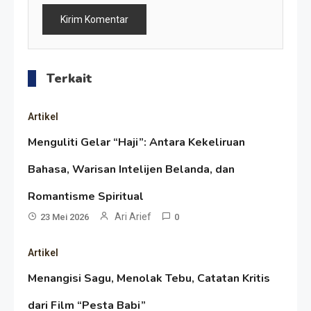
Terkait
Artikel
Menguliti Gelar “Haji”: Antara Kekeliruan
Bahasa, Warisan Intelijen Belanda, dan
Resonansi
Romantisme Spiritual
Seri 1: Republik Karang
Ari Arief
23 Mei 2026
0
Kedempel, Lahirnya Politik
Artikel
Non-Blok ke Go-Blok!
Artikel
Menangisi Sagu, Menolak Tebu, Catatan Kritis
Menelusuri Akar Sejarah Ulang
dari Film “Pesta Babi”