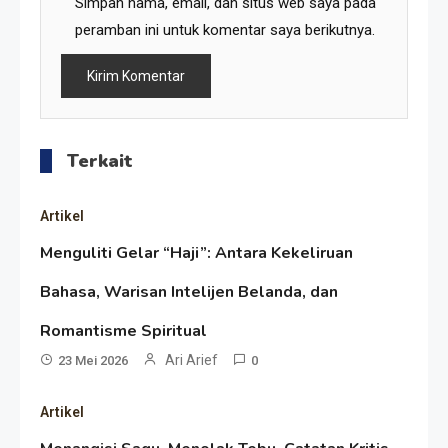
Simpan nama, email, dan situs web saya pada
peramban ini untuk komentar saya berikutnya.
Terkait
Artikel
Menguliti Gelar “Haji”: Antara Kekeliruan
Bahasa, Warisan Intelijen Belanda, dan
Resonansi
Romantisme Spiritual
Seri 1: Republik Karang
Ari Arief
23 Mei 2026
0
Kedempel, Lahirnya Politik
Artikel
Non-Blok ke Go-Blok!
Artikel