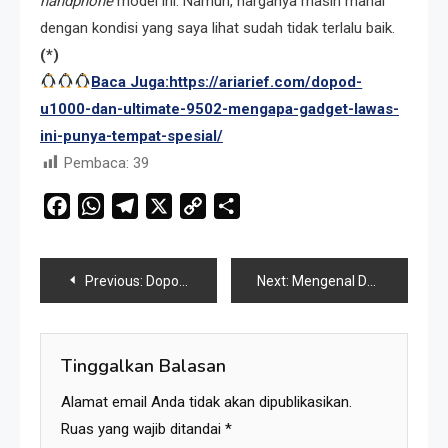
handphone
model ini. Namun, harganya masih mahal
dengan kondisi yang saya lihat sudah tidak terlalu baik.
(*)
Baca Juga:https://ariarief.com/dopod-
u1000-dan-ultimate-9502-mengapa-gadget-lawas-
ini-punya-tempat-spesial/
Pembaca:
39
Facebook
WhatsApp
Telegram
X
Copy
Share
Link
Navigasi
Previous:
Dopod U1000 dan Ultimate 9502, Mengapa Gadget Lawas Ini Punya Tempat Spesial? Simak Uraiannya!
Next:
Mengenal Dopod 900: Ponsel Pintar Klasik untuk Pecinta Gadget Retro, Diklaim sebagai Laptop Mini
pos
Tinggalkan Balasan
Alamat email Anda tidak akan dipublikasikan.
Ruas yang wajib ditandai
*