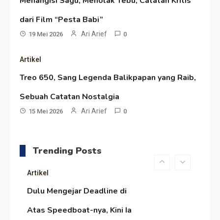
Menangisi Sagu, Menolak Tebu, Catatan Kritis
Menelusuri Akar Sejarah Ulang
dari Film “Pesta Babi”
Tahun PPU, Pertentangan
Ari Arief
19 Mei 2026
0
Bulan Peringatan vs
Resonansi
Artikel
Pengesahan UU 7/2002
Satire Politik Karang
Treo 650, Sang Legenda Balikpapan yang Raib,
Kedempel: Saat Presiden
Sebuah Catatan Nostalgia
Gareng Lebih Sibuk Orasi
Ari Arief
Artikel
15 Mei 2026
0
daripada Urus Nasi
Menjaga Selendang Tetap
Melambai, Upaya Ronggeng
Trending Posts
Paser Melawan Arus Zaman
Artikel
Popular
Dulu Mengejar Deadline di
Atas Speedboat-nya, Kini Ia