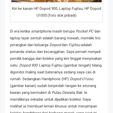
Kiri ke kanan HP Dopod 900, Laptop Fujitsu, HP Dopod
U1000.(foto dok pribadi)
Di era ketika
smartphone
masih berupa
Pocket PC
dan
laptop layar sentuh adalah barang mewah, memiliki trio
perangkat dari keluarga
Dopod
dan
Fujitsu
adalah
penanda status dan kecanggihan. Saya pernah menjadi
pemilik bangga dari koleksi yang kini tinggal menyisakan
satu:
Dopod 900
. Laptop Fujitsu (gambar tengah) hilang
digondol maling saat baterainya sedang saya cas di
rumah. Sedangkan Handphone (HP)
Dopod U1ooo
(gambar kanan) sudah berpindah tangan ke seorang
kawan yang bermukim di
Pulau Dewata
, Bali. Ia
memilikinya sekadar untuk dijadikan koleksi. Saya
melihat ia membuat lemari khusus untuk menyimpan
koleksi
handphone
dari berbagai merek, yang saat ini