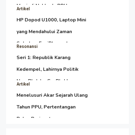
Menjadi Nakhoda PPU
Artikel
HP Dopod U1000, Laptop Mini
yang Mendahului Zaman
Sebelum Era iPhone dan
Resonansi
Smartphone
Seri 1: Republik Karang
Kedempel, Lahirnya Politik
Non-Blok ke Go-Blok!
Artikel
Menelusuri Akar Sejarah Ulang
Tahun PPU, Pertentangan
Bulan Peringatan vs
Resonansi
Pengesahan UU 7/2002
Satire Politik Karang