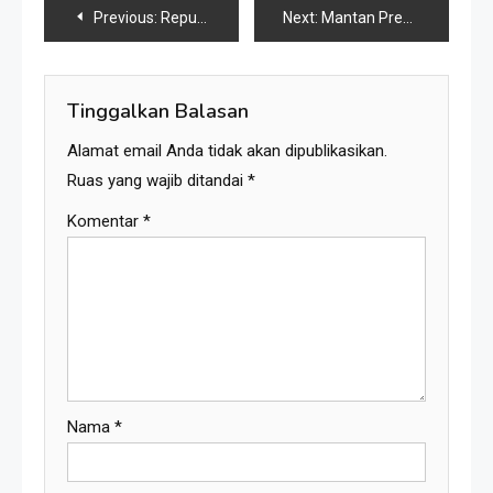
Navigasi
Previous:
Republik Sapi, Ironi Demokrasi, Saat Suara Rakyat Hanya Jadi Komoditas
Next:
Mantan Presiden Petruk Diutus Melayat Prabu Duryudana, Doanya Jadi Polemik di Karang Kedempel!
pos
Tinggalkan Balasan
Alamat email Anda tidak akan dipublikasikan.
Ruas yang wajib ditandai
*
Komentar
*
Nama
*