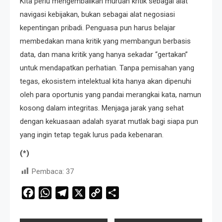
Kita perlu mengembalikan muruah kritik sebagai alat
navigasi kebijakan, bukan sebagai alat negosiasi
kepentingan pribadi. Penguasa pun harus belajar
membedakan mana kritik yang membangun berbasis
data, dan mana kritik yang hanya sekadar “gertakan”
untuk mendapatkan perhatian. Tanpa pemisahan yang
tegas, ekosistem intelektual kita hanya akan dipenuhi
oleh para oportunis yang pandai merangkai kata, namun
kosong dalam integritas. Menjaga jarak yang sehat
dengan kekuasaan adalah syarat mutlak bagi siapa pun
yang ingin tetap tegak lurus pada kebenaran.
(*)
Pembaca:
37
Facebook
WhatsApp
Telegram
X
Copy
Share
Link