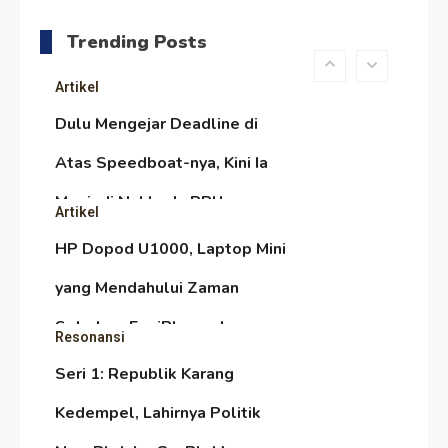
Melambai, Upaya Ronggeng
Trending Posts
Paser Melawan Arus Zaman
Artikel
Popular
Dulu Mengejar Deadline di
Atas Speedboat-nya, Kini Ia
Menjadi Nakhoda PPU
Artikel
HP Dopod U1000, Laptop Mini
yang Mendahului Zaman
Sebelum Era iPhone dan
Resonansi
Smartphone
Seri 1: Republik Karang
Kedempel, Lahirnya Politik