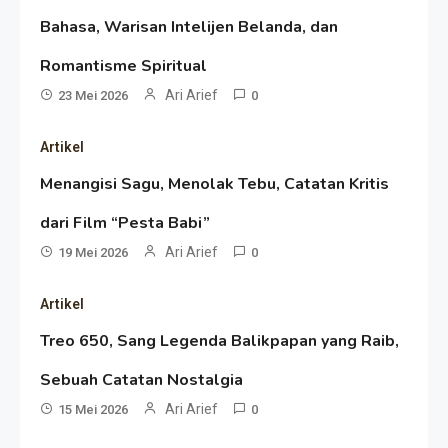
Bahasa, Warisan Intelijen Belanda, dan
Resonansi
Romantisme Spiritual
Seri 1: Republik Karang
Ari Arief
23 Mei 2026
0
Kedempel, Lahirnya Politik
Artikel
Non-Blok ke Go-Blok!
Artikel
Menangisi Sagu, Menolak Tebu, Catatan Kritis
Menelusuri Akar Sejarah Ulang
dari Film “Pesta Babi”
Tahun PPU, Pertentangan
Ari Arief
19 Mei 2026
0
Bulan Peringatan vs
Resonansi
Artikel
Pengesahan UU 7/2002
Satire Politik Karang
Treo 650, Sang Legenda Balikpapan yang Raib,
Kedempel: Saat Presiden
Sebuah Catatan Nostalgia
Gareng Lebih Sibuk Orasi
Ari Arief
Artikel
15 Mei 2026
0
daripada Urus Nasi
Menjaga Selendang Tetap