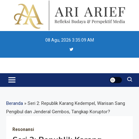
Skip
to
content
08 Agu, 2026
3:35:10 AM
Ari Arief
Beranda
»
Seri 2: Republik Karang Kedempel, Warisan Sang
Pengibul dan Jenderal Gembos, Tangkap Koruptor?
Resonansi