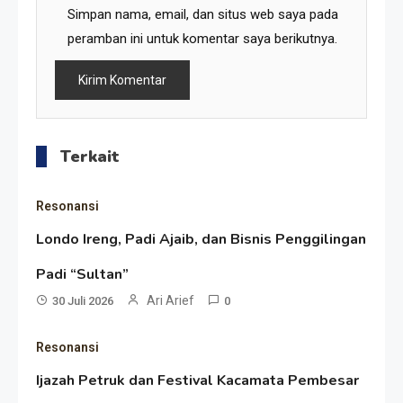
Simpan nama, email, dan situs web saya pada
peramban ini untuk komentar saya berikutnya.
Terkait
Resonansi
Londo Ireng, Padi Ajaib, dan Bisnis Penggilingan
Resonansi
Padi “Sultan”
Seri 1: Republik Karang
Ari Arief
30 Juli 2026
0
Kedempel, Lahirnya Politik
Resonansi
Non-Blok ke Go-Blok!
Artikel
Ijazah Petruk dan Festival Kacamata Pembesar
Menelusuri Akar Sejarah Ulang