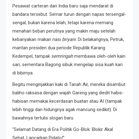
Pesawat carteran dari India baru saja mendarat di
bandara tersebut. Semar turun dengan napas tersengal-
sengal, bukan karena lelah, tetapi karena memang
menahan beban perutnya yang makin maju setelah
kebanyakan makan nasi
briyani
. Di belakangnya, Petruk,
mantan presiden dua periode Republik Karang
Kedempel, tampak
semringah
membawa oleh-oleh kain
sari, sementara Bagong sibuk mengelap sisa kuah kari
di bibirnya.
Begitu menginjakkan kaki di Tanah Air, mereka disambut
baliho raksasa dengan wajah Gareng yang diedit habis-
habisan memakai kecerdasan buatan atau AI (tampak
lebih tinggi dan hidungnya agak mancung sedikit). Di
bawahnya tertulis slogan baru:
“Selamat Datang di Era Politik Go-Blok: Blokir Akal
Sehat, Lancarkan Pidato!”