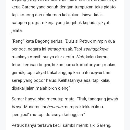
kerja Gareng yang penuh dengan tumpukan teks pidato
tapi kosong dari dokumen kebijakan. Isinya tidak
satupun program kerja yang berpihak kepada rakyat
jelata.
“Reng,” kata Bagong serius. “Dulu si Petruk mimpin dua
periode, negara ini
emang
rusak. Tapi
seenggaknya
rusaknya masih punya alur cerita.
Nah
, kalau kamu
terus-terusan begini, bukan cuma koruptor yang makin
gemuk, tapi rakyat bakal anggap kamu itu
kayak
ban
serep yang bocor halus. Kelihatannya ada, tapi kalau
dipakai jalan malah bikin oleng.”
Semar hanya bisa menutup mata. “Truk, tanggung jawab
kowe
. Muridmu ini
beneran
mempraktekkan ilmu
‘pengibul’ mu tapi dosisnya ketinggian.”
Petruk hanya tertawa kecil sambil membisiki Gareng,