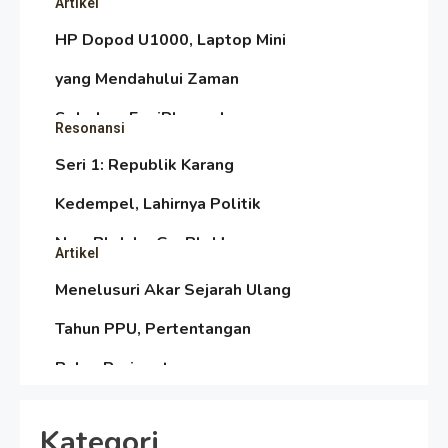
Artikel
HP Dopod U1000, Laptop Mini
yang Mendahului Zaman
Sebelum Era iPhone dan
Resonansi
Smartphone
Seri 1: Republik Karang
Kedempel, Lahirnya Politik
Non-Blok ke Go-Blok!
Artikel
Menelusuri Akar Sejarah Ulang
Tahun PPU, Pertentangan
Bulan Peringatan vs
Resonansi
Pengesahan UU 7/2002
Satire Politik Karang
Kategori