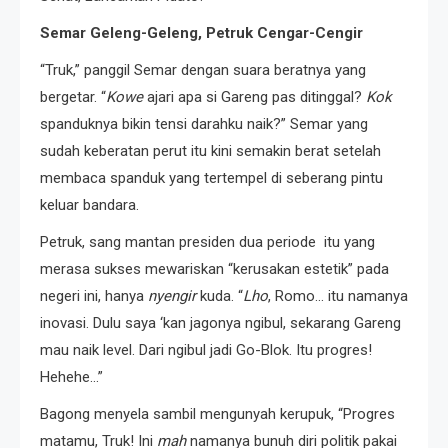
Semar Geleng-Geleng, Petruk Cengar-Cengir
“Truk,” panggil Semar dengan suara beratnya yang
bergetar. “
Kowe
ajari apa si Gareng pas ditinggal?
Kok
spanduknya bikin tensi darahku naik?” Semar yang
sudah keberatan perut itu kini semakin berat setelah
membaca spanduk yang tertempel di seberang pintu
keluar bandara.
Petruk, sang mantan presiden dua periode itu yang
merasa sukses mewariskan “kerusakan estetik” pada
negeri ini, hanya
nyengir
kuda. “
Lho
, Romo… itu namanya
inovasi. Dulu saya ‘kan jagonya ngibul, sekarang Gareng
mau naik level. Dari ngibul jadi Go-Blok. Itu progres!
Hehehe…”
Bagong menyela sambil mengunyah kerupuk, “Progres
matamu, Truk! Ini
mah
namanya bunuh diri politik pakai