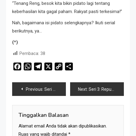
“Tenang Reng, besok kita bikin pidato lagi tentang
keberhasilan kita gagal paham. Rakyat pasti terkesima!”
Nah, bagaimana isi pidato selengkapnya? Ikuti serial
berikutnya, ya…
(*)
Pembaca:
38
Facebook
WhatsApp
Telegram
X
Copy
Share
Link
Navigasi
Previous:
Seri 1: Republik Karang Kedempel, Lahirnya Politik Non-Blok ke Go-Blok!
Next:
Seri 3: Republik Karang Kedempel, Demonstrasi Mirroring dan Rakyat yang Jengah
pos
Tinggalkan Balasan
Alamat email Anda tidak akan dipublikasikan.
Ruas yang wajib ditandai
*