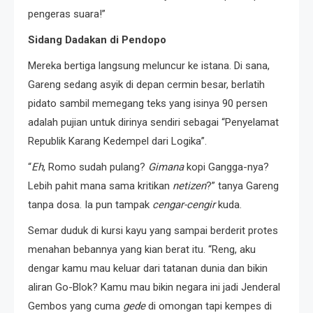
pengeras suara!”
Sidang Dadakan di Pendopo
Mereka bertiga langsung meluncur ke istana. Di sana,
Gareng sedang asyik di depan cermin besar, berlatih
pidato sambil memegang teks yang isinya 90 persen
adalah pujian untuk dirinya sendiri sebagai “Penyelamat
Republik Karang Kedempel dari Logika”.
“
Eh
, Romo sudah pulang?
Gimana
kopi Gangga-nya?
Lebih pahit mana sama kritikan
netizen
?” tanya Gareng
tanpa dosa. Ia pun tampak
cengar-cengir
kuda.
Semar duduk di kursi kayu yang sampai berderit protes
menahan bebannya yang kian berat itu. “Reng, aku
dengar kamu mau keluar dari tatanan dunia dan bikin
aliran Go-Blok? Kamu mau bikin negara ini jadi Jenderal
Gembos yang cuma
gede
di omongan tapi kempes di