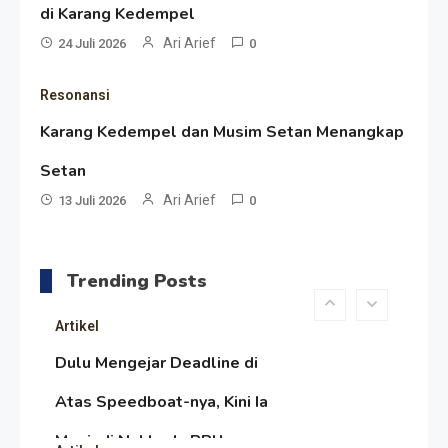
di Karang Kedempel
Tahun PPU, Pertentangan
Ari Arief
24 Juli 2026
0
Bulan Peringatan vs
Resonansi
Resonansi
Pengesahan UU 7/2002
Satire Politik Karang
Karang Kedempel dan Musim Setan Menangkap
Kedempel: Saat Presiden
Setan
Gareng Lebih Sibuk Orasi
Ari Arief
Artikel
13 Juli 2026
0
daripada Urus Nasi
Menjaga Selendang Tetap
Melambai, Upaya Ronggeng
Trending Posts
Paser Melawan Arus Zaman
Artikel
Popular
Dulu Mengejar Deadline di
Atas Speedboat-nya, Kini Ia
Menjadi Nakhoda PPU