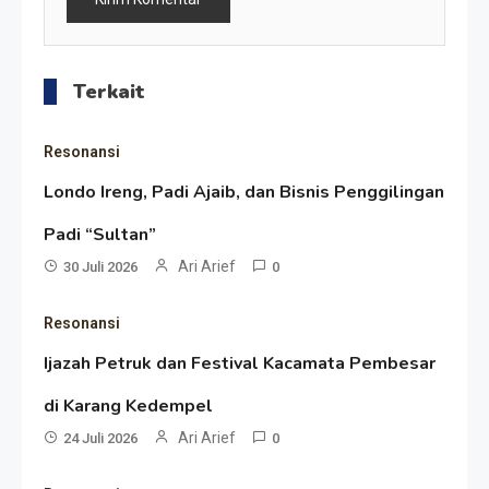
Terkait
Resonansi
Londo Ireng, Padi Ajaib, dan Bisnis Penggilingan
Resonansi
Padi “Sultan”
Seri 1: Republik Karang
Ari Arief
30 Juli 2026
0
Kedempel, Lahirnya Politik
Resonansi
Non-Blok ke Go-Blok!
Artikel
Ijazah Petruk dan Festival Kacamata Pembesar
Menelusuri Akar Sejarah Ulang
di Karang Kedempel
Tahun PPU, Pertentangan
Ari Arief
24 Juli 2026
0
Bulan Peringatan vs
Resonansi