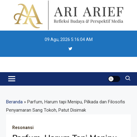
Skip
to
content
09 Agu, 2026
5:16:04 AM
Ari Arief
Beranda
»
Parfum, Harum tapi Menipu, Pilkada dan Filosofis
Penyamaran Sang Tokoh, Patut Disimak
Resonansi