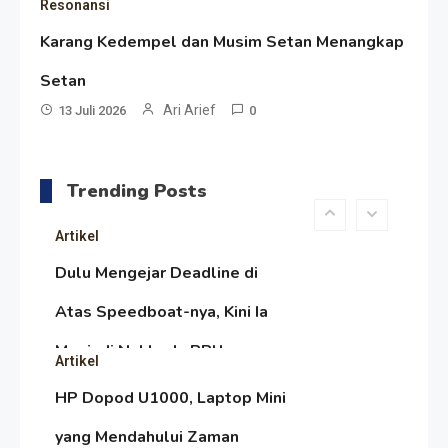
Resonansi
Pengesahan UU 7/2002
Satire Politik Karang
Karang Kedempel dan Musim Setan Menangkap
Kedempel: Saat Presiden
Setan
Gareng Lebih Sibuk Orasi
Ari Arief
Artikel
13 Juli 2026
0
daripada Urus Nasi
Menjaga Selendang Tetap
Melambai, Upaya Ronggeng
Trending Posts
Paser Melawan Arus Zaman
Artikel
Popular
Dulu Mengejar Deadline di
Atas Speedboat-nya, Kini Ia
Menjadi Nakhoda PPU
Artikel
HP Dopod U1000, Laptop Mini
yang Mendahului Zaman