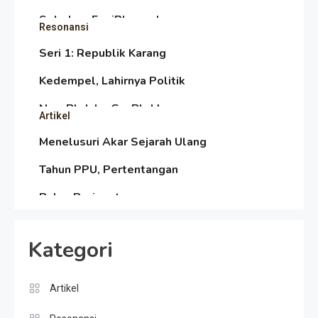
Sebelum Era iPhone dan
Resonansi
Smartphone
Seri 1: Republik Karang
Kedempel, Lahirnya Politik
Non-Blok ke Go-Blok!
Artikel
Menelusuri Akar Sejarah Ulang
Tahun PPU, Pertentangan
Bulan Peringatan vs
Resonansi
Pengesahan UU 7/2002
Satire Politik Karang
Kategori
Kedempel: Saat Presiden
Gareng Lebih Sibuk Orasi
Artikel
Artikel
daripada Urus Nasi