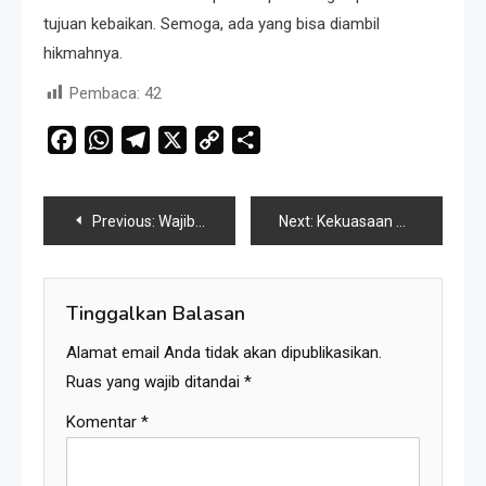
tujuan kebaikan. Semoga, ada yang bisa diambil
hikmahnya.
Pembaca:
42
Facebook
WhatsApp
Telegram
X
Copy
Share
Link
Navigasi
Previous:
Wajib Gandeng UMKM Lokal, Rahasia Perka OIKN 2/2026 Ini Untungkan Warga
Next:
Kekuasaan Daun Pisang dan Amuk Kuda Lumping
pos
Tinggalkan Balasan
Alamat email Anda tidak akan dipublikasikan.
Ruas yang wajib ditandai
*
Komentar
*