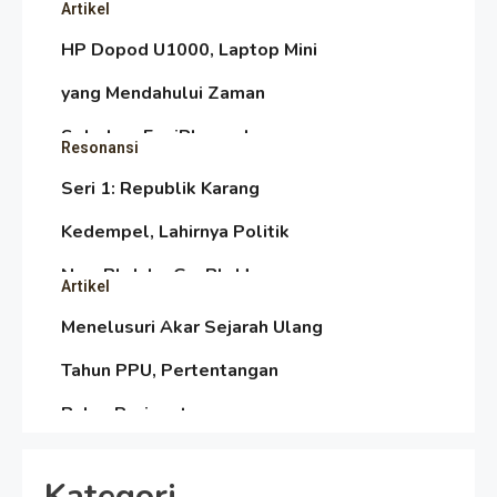
Artikel
HP Dopod U1000, Laptop Mini
yang Mendahului Zaman
Sebelum Era iPhone dan
Resonansi
Smartphone
Seri 1: Republik Karang
Kedempel, Lahirnya Politik
Non-Blok ke Go-Blok!
Artikel
Menelusuri Akar Sejarah Ulang
Tahun PPU, Pertentangan
Bulan Peringatan vs
Resonansi
Pengesahan UU 7/2002
Satire Politik Karang
Kategori