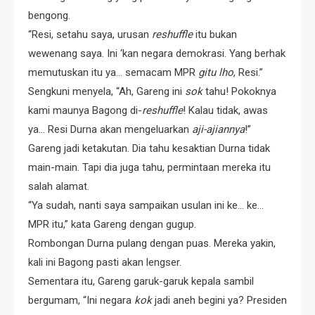
bengong.
“Resi, setahu saya, urusan
reshuffle
itu bukan
wewenang saya. Ini ‘kan negara demokrasi. Yang berhak
memutuskan itu ya… semacam MPR
gitu lho
, Resi.”
Sengkuni menyela, “Ah, Gareng ini
sok
tahu! Pokoknya
kami maunya Bagong di-
reshuffle
! Kalau tidak, awas
ya… Resi Durna akan mengeluarkan
aji-ajiannya
!”
Gareng jadi ketakutan. Dia tahu kesaktian Durna tidak
main-main. Tapi dia juga tahu, permintaan mereka itu
salah alamat.
“Ya sudah, nanti saya sampaikan usulan ini ke… ke…
MPR itu,” kata Gareng dengan gugup.
Rombongan Durna pulang dengan puas. Mereka yakin,
kali ini Bagong pasti akan lengser.
Sementara itu, Gareng garuk-garuk kepala sambil
bergumam, “Ini negara
kok
jadi aneh begini ya? Presiden