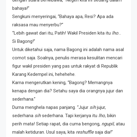
dengan suara berwibawa, “Negeri kita ini sedang dalam
bahaya!”
Sengkuni menyeringai, “Bahaya apa, Resi? Apa ada
raksasa mau menyerbu?”
“Lebih gawat dari itu, Patih! Wakil Presiden kita itu
lho
…
Si Bagong!”
Untuk diketahui saja, nama Bagong ini adalah nama asal
comot saja. Soalnya, penulis merasa kesulitan mencari
figur wakil presiden yang pas untuk rakyat di Republik
Karang Kedempel ini, hehehehe.
Karna mengerutkan kening, “Bagong? Memangnya
kenapa dengan dia? Setahu saya dia orangnya jujur dan
sederhana.”
Durna menghela napas panjang. “Jujur
sih
jujur,
sederhana
sih
sederhana. Tapi kerjanya itu
lho
, bikin
perih mata! Setiap rapat, dia cuma bengong,
ngupil
, atau
malah ketiduran. Usul saya, kita
reshuffle
saja dia!”