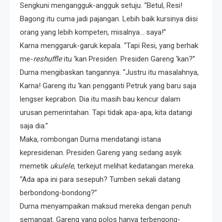
Sengkuni mengangguk-angguk setuju. “Betul, Resi!
Bagong itu cuma jadi pajangan. Lebih baik kursinya diisi
orang yang lebih kompeten, misalnya… saya!”
Karna menggaruk-garuk kepala. “Tapi Resi, yang berhak
me-
reshuffle
itu ‘kan Presiden. Presiden Gareng ‘kan?”
Durna mengibaskan tangannya. “Justru itu masalahnya,
Karna! Gareng itu ‘kan pengganti Petruk yang baru saja
lengser keprabon. Dia itu masih bau kencur dalam
urusan pemerintahan. Tapi tidak apa-apa, kita datangi
saja dia.”
Maka, rombongan Durna mendatangi istana
kepresidenan. Presiden Gareng yang sedang asyik
memetik
ukulele
, terkejut melihat kedatangan mereka.
“Ada apa ini para sesepuh? Tumben sekali datang
berbondong-bondong?”
Durna menyampaikan maksud mereka dengan penuh
semangat. Gareng yang polos hanya terbengong-