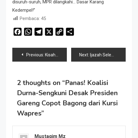
disuruh-suruh, MPR dilangkahi… Dasar Karang
Kedempel!”
Pembaca:
45
Facebook
WhatsApp
Telegram
X
Copy
Share
Link
Navigasi
Previous:
Kisah Petruk Jadi Raja, Kebohongan Bisa Mengubah Nasib Sebuah Negeri?
Next:
Ijazah Selembar Kertas, Kebohongan Seumur Hidup: Sentilan Semar untuk Petruk
pos
2 thoughts on “
Panas! Koalisi
Durna-Sengkuni Desak Presiden
Gareng Copot Bagong dari Kursi
Wapres
”
Mustaqim Mz