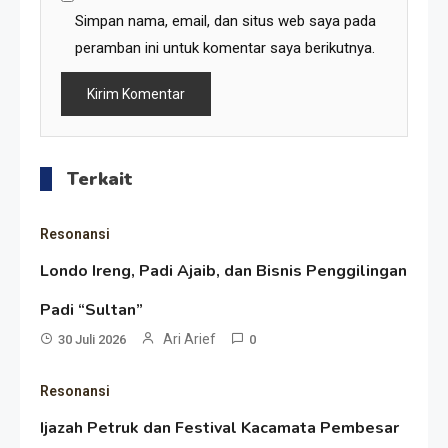
Simpan nama, email, dan situs web saya pada
peramban ini untuk komentar saya berikutnya.
Terkait
Resonansi
Londo Ireng, Padi Ajaib, dan Bisnis Penggilingan
Resonansi
Padi “Sultan”
Seri 1: Republik Karang
Ari Arief
30 Juli 2026
0
Kedempel, Lahirnya Politik
Resonansi
Non-Blok ke Go-Blok!
Artikel
Ijazah Petruk dan Festival Kacamata Pembesar
Menelusuri Akar Sejarah Ulang