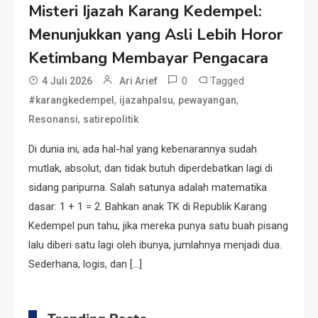
Misteri Ijazah Karang Kedempel:
Seri 1: Republik Karang
Menunjukkan yang Asli Lebih Horor
Kedempel, Lahirnya Politik
Non-Blok ke Go-Blok!
Ketimbang Membayar Pengacara
0
Tagged
4 Juli 2026
Ari Arief
Artikel
,
,
,
#karangkedempel
ijazahpalsu
pewayangan
Menelusuri Akar Sejarah Ulang
,
Resonansi
satirepolitik
Tahun PPU, Pertentangan
Bulan Peringatan vs
Di dunia ini, ada hal-hal yang kebenarannya sudah
Pengesahan UU 7/2002
mutlak, absolut, dan tidak butuh diperdebatkan lagi di
Resonansi
sidang paripurna. Salah satunya adalah matematika
Satire Politik Karang
dasar: 1 + 1 = 2. Bahkan anak TK di Republik Karang
Kedempel: Saat Presiden
Kedempel pun tahu, jika mereka punya satu buah pisang
Gareng Lebih Sibuk Orasi
lalu diberi satu lagi oleh ibunya, jumlahnya menjadi dua.
daripada Urus Nasi
Artikel
Sederhana, logis, dan […]
Menjaga Selendang Tetap
Melambai, Upaya Ronggeng