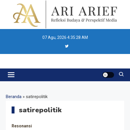
Skip
to
content
07 Agu, 2026
4:35:28 AM
Ari Arief
Beranda
»
satirepolitik
satirepolitik
Resonansi
Resonansi