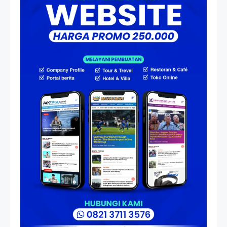
Artikel
HP Dopod U1000, Laptop Mini
yang Mendahului Zaman
Sebelum Era iPhone dan
Smartphone
Resonansi
Seri 1: Republik Karang
Kedempel, Lahirnya Politik
Non-Blok ke Go-Blok!
Artikel
Menelusuri Akar Sejarah Ulang
Tahun PPU, Pertentangan
Bulan Peringatan vs
Pengesahan UU 7/2002