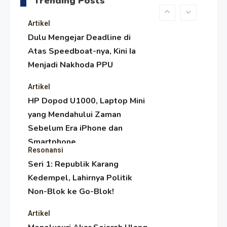
Trending Posts
Paser Melawan Arus Zaman
Popular
Artikel
Dulu Mengejar Deadline di
Atas Speedboat-nya, Kini Ia
Menjadi Nakhoda PPU
Artikel
HP Dopod U1000, Laptop Mini
yang Mendahului Zaman
Sebelum Era iPhone dan
Smartphone
Resonansi
Seri 1: Republik Karang
Kedempel, Lahirnya Politik
Non-Blok ke Go-Blok!
Artikel