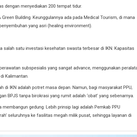
tas dengan menyediakan 200 tempat tidur.
& Green Building. Keunggulannya ada pada Medical Tourism, di mana
 penyembuhan yang asri (healing environment).
nya salah satu investasi kesehatan swasta terbesar di IKN. Kapasitas
n perawatan subspesialis yang sangat advance, menggunakan peralat
 di Kalimantan.
wah di IKN adalah potret masa depan. Namun, bagi masyarakat PPU,
an BPJS tanpa birokrasi yang rumit adalah ‘obat’ yang sebenarnya.
ya membangun gedung. Lebih prinsip lagi adalah Pemkab PPU
h’ seluruhnya ke fasilitas megah milik pusat, sehingga layanan di