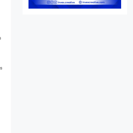
Peringatan vs Pengesahan
UU 7/2002
s
as