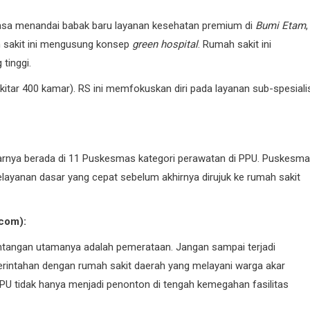
aksasa menandai babak baru layanan kesehatan premium di
Bumi Etam
,
h sakit ini mengusung konsep
green hospital
. Rumah sakit ini
tinggi.
kitar 400 kamar). RS ini memfokuskan diri pada layanan sub-spesiali
ebenarnya berada di 11 Puskesmas kategori perawatan di PPU. Puskesm
elayanan dasar yang cepat sebelum akhirnya dirujuk ke rumah sakit
.com):
ntangan utamanya adalah pemerataan. Jangan sampai terjadi
erintahan dengan rumah sakit daerah yang melayani warga akar
U tidak hanya menjadi penonton di tengah kemegahan fasilitas