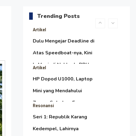
daripada Urus Nasi
Menjaga Selendang Tetap
Melambai, Upaya
Trending Posts
Ronggeng Paser Melawan
Artikel
Arus Zaman Popular
Dulu Mengejar Deadline di
Atas Speedboat-nya, Kini
Ia Menjadi Nakhoda PPU
Artikel
HP Dopod U1000, Laptop
Mini yang Mendahului
Zaman Sebelum Era
Resonansi
iPhone dan Smartphone
Seri 1: Republik Karang
Kedempel, Lahirnya