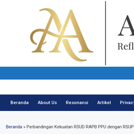
Skip
to
content
Beranda
About Us
Resonansi
Artikel
Privac
Beranda
»
Perbandingan Kekuatan RSUD RAPB PPU dengan RSUP IK