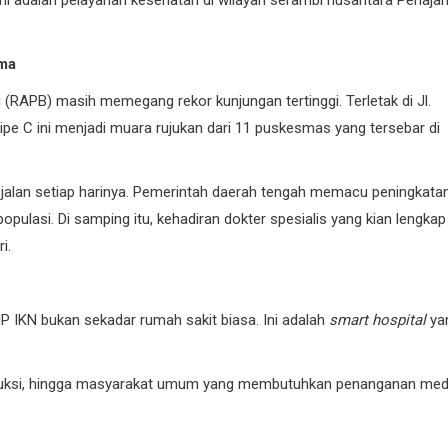
ini adalah pelayanan kesehatan di wilayah serambi nusantara Penaja
ama
g (RAPB) masih memegang rekor kunjungan tertinggi. Terletak di Jl.
ipe C ini menjadi muara rujukan dari 11 puskesmas yang tersebar di
at jalan setiap harinya. Pemerintah daerah tengah memacu peningkata
opulasi. Di samping itu, kehadiran dokter spesialis yang kian lengkap
i.
P IKN bukan sekadar rumah sakit biasa. Ini adalah
smart hospital
ya
struksi, hingga masyarakat umum yang membutuhkan penanganan med