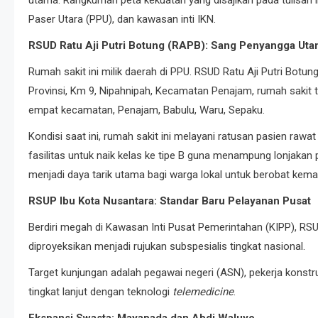
utama. Rangkuman peta kekuatan yang disajikan pada tulisan 
Paser Utara (PPU), dan kawasan inti IKN.
RSUD Ratu Aji Putri Botung (RAPB): Sang Penyangga Ut
Rumah sakit ini milik daerah di PPU. RSUD Ratu Aji Putri Botun
Provinsi, Km 9, Nipahnipah, Kecamatan Penajam, rumah sakit t
empat kecamatan, Penajam, Babulu, Waru, Sepaku.
Kondisi saat ini, rumah sakit ini melayani ratusan pasien raw
fasilitas untuk naik kelas ke tipe B guna menampung lonjakan p
menjadi daya tarik utama bagi warga lokal untuk berobat kemar
RSUP Ibu Kota Nusantara: Standar Baru Pelayanan Pusat
Berdiri megah di Kawasan Inti Pusat Pemerintahan (KIPP), RSU
diproyeksikan menjadi rujukan subspesialis tingkat nasional.
Target kunjungan adalah pegawai negeri (ASN), pekerja kon
tingkat lanjut dengan teknologi
telemedicine
.