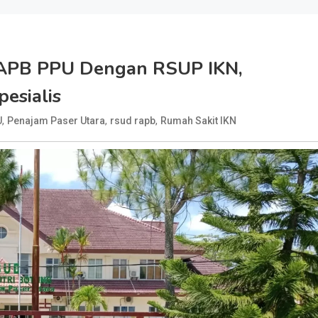
APB PPU Dengan RSUP IKN,
esialis
,
,
,
U
Penajam Paser Utara
rsud rapb
Rumah Sakit IKN