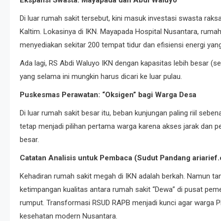
Ekspansi Swasta: Mayapada dan Abdi Waluyo
Di luar rumah sakit tersebut, kini masuk investasi swasta r
Kaltim. Lokasinya di IKN. Mayapada Hospital Nusantara, ruma
menyediakan sekitar 200 tempat tidur dan efisiensi energi yang 
Ada lagi, RS Abdi Waluyo IKN dengan kapasitas lebih besar (se
yang selama ini mungkin harus dicari ke luar pulau.
Puskesmas Perawatan: “Oksigen” bagi Warga Desa
Di luar rumah sakit besar itu, beban kunjungan paling riil s
tetap menjadi pilihan pertama warga karena akses jarak dan p
besar.
Catatan Analisis untuk Pembaca (Sudut Pandang ariarief
Kehadiran rumah sakit megah di IKN adalah berkah. Namun ta
ketimpangan kualitas antara rumah sakit “Dewa” di pusat pem
rumput. Transformasi RSUD RAPB menjadi kunci agar warga PP
kesehatan modern Nusantara.