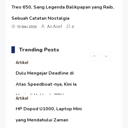
Satire Politik Karang
Treo 650, Sang Legenda Balikpapan yang Raib,
Kedempel: Saat Presiden
Sebuah Catatan Nostalgia
Gareng Lebih Sibuk Orasi
Ari Arief
Artikel
15 Mei 2026
0
daripada Urus Nasi
Menjaga Selendang Tetap
Melambai, Upaya Ronggeng
Trending Posts
Paser Melawan Arus Zaman
Artikel
Popular
Dulu Mengejar Deadline di
Atas Speedboat-nya, Kini Ia
Menjadi Nakhoda PPU
Artikel
HP Dopod U1000, Laptop Mini
yang Mendahului Zaman