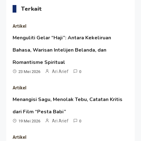
Terkait
Artikel
Menguliti Gelar “Haji”: Antara Kekeliruan
Bahasa, Warisan Intelijen Belanda, dan
Resonansi
Romantisme Spiritual
Seri 1: Republik Karang
Ari Arief
23 Mei 2026
0
Kedempel, Lahirnya Politik
Artikel
Non-Blok ke Go-Blok!
Artikel
Menangisi Sagu, Menolak Tebu, Catatan Kritis
Menelusuri Akar Sejarah Ulang
dari Film “Pesta Babi”
Tahun PPU, Pertentangan
Ari Arief
19 Mei 2026
0
Bulan Peringatan vs
Resonansi
Artikel
Pengesahan UU 7/2002