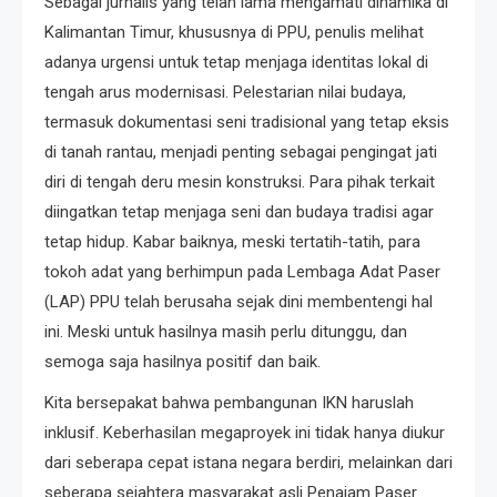
Sebagai jurnalis yang telah lama mengamati dinamika di
Kalimantan Timur, khususnya di PPU, penulis melihat
adanya urgensi untuk tetap menjaga identitas lokal di
tengah arus modernisasi. Pelestarian nilai budaya,
termasuk dokumentasi seni tradisional yang tetap eksis
di tanah rantau, menjadi penting sebagai pengingat jati
diri di tengah deru mesin konstruksi. Para pihak terkait
diingatkan tetap menjaga seni dan budaya tradisi agar
tetap hidup. Kabar baiknya, meski tertatih-tatih, para
tokoh adat yang berhimpun pada Lembaga Adat Paser
(LAP) PPU telah berusaha sejak dini membentengi hal
ini. Meski untuk hasilnya masih perlu ditunggu, dan
semoga saja hasilnya positif dan baik.
Kita bersepakat bahwa pembangunan IKN haruslah
inklusif. Keberhasilan megaproyek ini tidak hanya diukur
dari seberapa cepat istana negara berdiri, melainkan dari
seberapa sejahtera masyarakat asli Penajam Paser