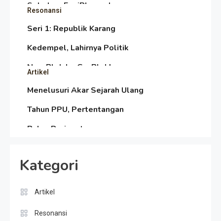
Sebelum Era iPhone dan
Resonansi
Smartphone
Seri 1: Republik Karang
Kedempel, Lahirnya Politik
Non-Blok ke Go-Blok!
Artikel
Menelusuri Akar Sejarah Ulang
Tahun PPU, Pertentangan
Bulan Peringatan vs
Resonansi
Pengesahan UU 7/2002
Satire Politik Karang
Kategori
Kedempel: Saat Presiden
Gareng Lebih Sibuk Orasi
Artikel
Artikel
daripada Urus Nasi
Menjaga Selendang Tetap
Resonansi