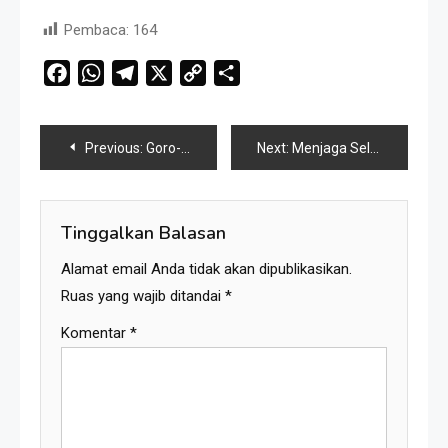
Pembaca:
164
Facebook
WhatsApp
Telegram
X
Copy
Share
Link
Navigasi
Previous:
Goro-Goro: Menu “MBG” di Karang Kedempel, Pelajar Kaget Ususnya
Next:
Menjaga Selendang Tetap Melambai, Upaya Ronggeng Paser Melawan Arus Zaman Popular
pos
Tinggalkan Balasan
Alamat email Anda tidak akan dipublikasikan.
Ruas yang wajib ditandai
*
Komentar
*