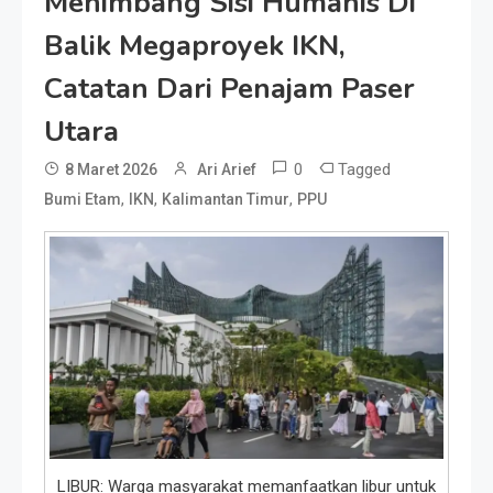
Menimbang Sisi Humanis Di
Balik Megaproyek IKN,
Catatan Dari Penajam Paser
Utara
0
Tagged
8 Maret 2026
Ari Arief
,
,
,
Bumi Etam
IKN
Kalimantan Timur
PPU
LIBUR: Warga masyarakat memanfaatkan libur untuk