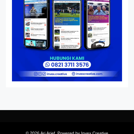
Kedempel, Lahirnya Politik
Non-Blok ke Go-Blok!
Artikel
Menelusuri Akar Sejarah Ulang
Tahun PPU, Pertentangan
Bulan Peringatan vs
Pengesahan UU 7/2002
© 2026 Ari Arief. Powered by Invex Creative