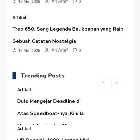
Ari Arief
19 Mei 2026
0
Bulan Peringatan vs
Resonansi
Artikel
Pengesahan UU 7/2002
Satire Politik Karang
Treo 650, Sang Legenda Balikpapan yang Raib,
Kedempel: Saat Presiden
Sebuah Catatan Nostalgia
Gareng Lebih Sibuk Orasi
Ari Arief
Artikel
15 Mei 2026
0
daripada Urus Nasi
Menjaga Selendang Tetap
Melambai, Upaya Ronggeng
Trending Posts
Paser Melawan Arus Zaman
Artikel
Popular
Dulu Mengejar Deadline di
Atas Speedboat-nya, Kini Ia
Menjadi Nakhoda PPU
Artikel