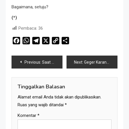
Bagaimana, setuju?
(*)
Pembaca:
36
Facebook
WhatsApp
Telegram
X
Copy
Share
Link
Navigasi
Previous:
Saat Rudal Bicara, Nurani Jadi Budeg
Next:
Geger Karang Kedempel: Menakar Cuan Batu Bara Kaltim dan Nasib IKN di PPU saat Dunia Sedang ‘Goro-Goro’
pos
Tinggalkan Balasan
Alamat email Anda tidak akan dipublikasikan.
Ruas yang wajib ditandai
*
Komentar
*