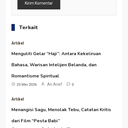
Terkait
Artikel
Menguliti Gelar “Haji”: Antara Kekeliruan
Bahasa, Warisan Intelijen Belanda, dan
Resonansi
Romantisme Spiritual
Seri 1: Republik Karang
Ari Arief
23 Mei 2026
0
Kedempel, Lahirnya Politik
Artikel
Non-Blok ke Go-Blok!
Artikel
Menangisi Sagu, Menolak Tebu, Catatan Kritis
Menelusuri Akar Sejarah Ulang
dari Film “Pesta Babi”
Tahun PPU, Pertentangan