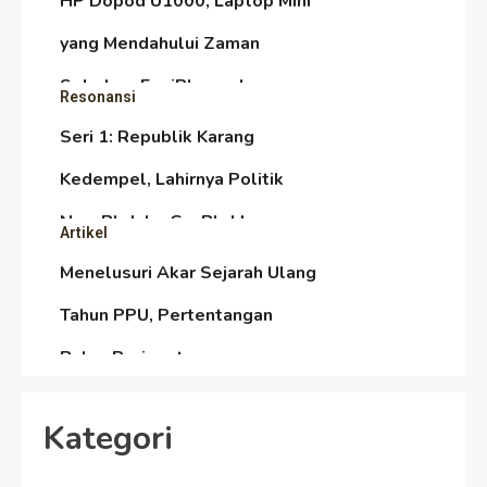
HP Dopod U1000, Laptop Mini
yang Mendahului Zaman
Sebelum Era iPhone dan
Resonansi
Smartphone
Seri 1: Republik Karang
Kedempel, Lahirnya Politik
Non-Blok ke Go-Blok!
Artikel
Menelusuri Akar Sejarah Ulang
Tahun PPU, Pertentangan
Bulan Peringatan vs
Resonansi
Pengesahan UU 7/2002
Satire Politik Karang
Kategori
Kedempel: Saat Presiden