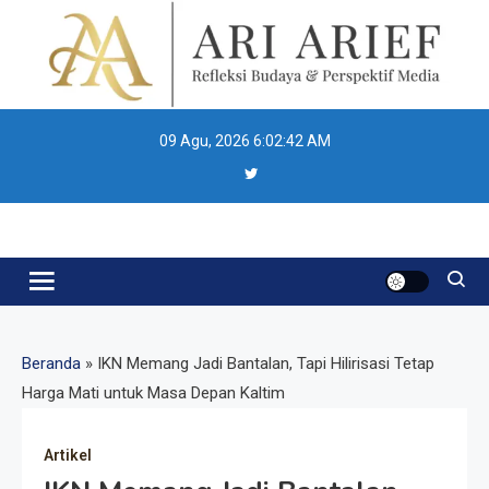
Skip
to
content
09 Agu, 2026
6:02:43 AM
Ari Arief
Beranda
»
IKN Memang Jadi Bantalan, Tapi Hilirisasi Tetap
Harga Mati untuk Masa Depan Kaltim
Artikel