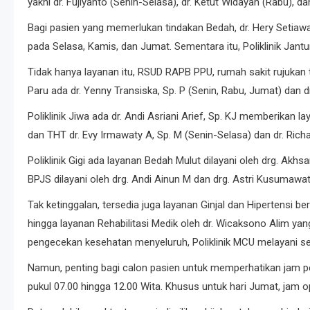
yakni dr. Fujiyanto (Senin-Selasa), dr. Ketut Widayah (Rabu), 
Bagi pasien yang memerlukan tindakan Bedah, dr. Hery Setiawan
pada Selasa, Kamis, dan Jumat. Sementara itu, Poliklinik Jantun
Tidak hanya layanan itu, RSUD RAPB PPU, rumah sakit rujukan ti
Paru ada dr. Yenny Transiska, Sp. P (Senin, Rabu, Jumat) dan dr.
Poliklinik Jiwa ada dr. Andi Asriani Arief, Sp. KJ memberikan 
dan THT dr. Evy Irmawaty A, Sp. M (Senin-Selasa) dan dr. Rich
Poliklinik Gigi ada layanan Bedah Mulut dilayani oleh drg. Akh
BPJS dilayani oleh drg. Andi Ainun M dan drg. Astri Kusumawat
Tak ketinggalan, tersedia juga layanan Ginjal dan Hipertensi 
hingga layanan Rehabilitasi Medik oleh dr. Wicaksono Alim y
pengecekan kesehatan menyeluruh, Poliklinik MCU melayani set
Namun, penting bagi calon pasien untuk memperhatikan jam pe
pukul 07.00 hingga 12.00 Wita. Khusus untuk hari Jumat, jam op