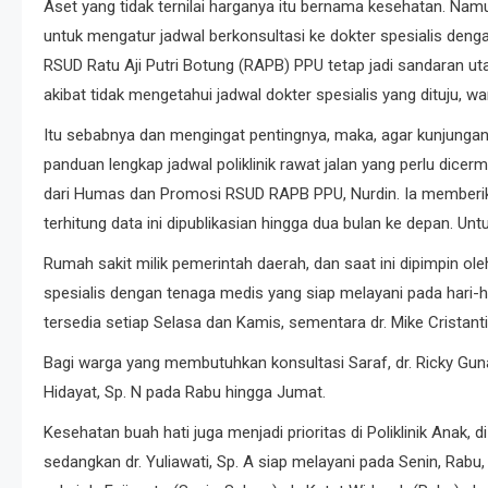
Aset yang tidak ternilai harganya itu bernama kesehatan. Namu
untuk mengatur jadwal berkonsultasi ke dokter spesialis deng
RSUD Ratu Aji Putri Botung (RAPB) PPU tetap jadi sandaran u
akibat tidak mengetahui jadwal dokter spesialis yang dituju,
Itu sebabnya dan mengingat pentingnya, maka, agar kunjunga
panduan lengkap jadwal poliklinik rawat jalan yang perlu dic
dari Humas dan Promosi RSUD RAPB PPU, Nurdin. Ia memberikan
terhitung data ini dipublikasian hingga dua bulan ke depan. Un
Rumah sakit milik pemerintah daerah, dan saat ini dipimpin ole
spesialis dengan tenaga medis yang siap melayani pada hari-har
tersedia setiap Selasa dan Kamis, sementara dr. Mike Cristanti
Bagi warga yang membutuhkan konsultasi Saraf, dr. Ricky Guna
Hidayat, Sp. N pada Rabu hingga Jumat.
Kesehatan buah hati juga menjadi prioritas di Poliklinik Anak, 
sedangkan dr. Yuliawati, Sp. A siap melayani pada Senin, Rabu