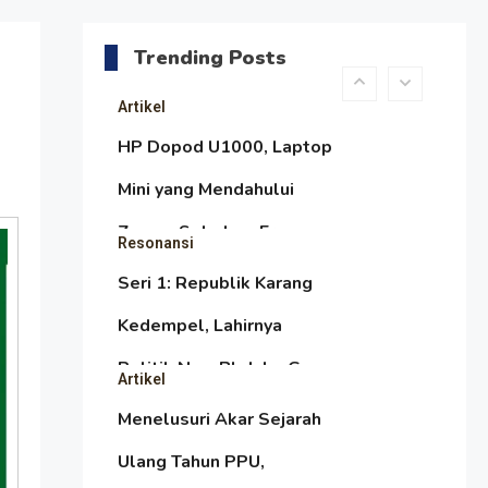
Arus Zaman Popular
Dulu Mengejar Deadline di
Atas Speedboat-nya, Kini
Trending Posts
Ia Menjadi Nakhoda PPU
Artikel
HP Dopod U1000, Laptop
Mini yang Mendahului
Zaman Sebelum Era
Resonansi
iPhone dan Smartphone
Seri 1: Republik Karang
Kedempel, Lahirnya
Politik Non-Blok ke Go-
Artikel
Blok!
Menelusuri Akar Sejarah
Ulang Tahun PPU,