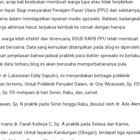
n, acap kali kesibukan membuat warga lupa atau tidak terpikirkan
an tepat. Bagi masyarakat Penajam Paser Utara (PPU) dan sekitarnya
tama dalam mendapatkan layanan medis spesialis. Bahkan, kadangkal
 warga akhirnya harus terpaksa kembali ke rumah dengan hampa.
n warga lebih efektif dan terencana, RSUD RAPB PPU telah membuat
ermati bersama. Data yang kemudian ditampilkan pada
blog
ini diperoleh
 penjelasan bahwa jadwal praktek para dokter spesialis ini berlaku
tuk data terbaru blog ini akan berusaha memperbaharuinya pula.
h dr Lukasiwan Eddy Saputro, ini menyediakan berbagai poliklinik
i tertentu. Untuk Poliklinik Penyakit Dalam, dr. Ony Wiraswati, Sp. PD
, Sp. PD melayani di hari Senin, Rabu, dan Jumat.
wan, Sp. N praktik pada Senin hingga Rabu, disusul oleh dr. Ade Akm
di mana dr. Farah Katleya C, Sp. A praktik pada Selasa dan Kamis,
, dan Jumat. Untuk layanan Kandungan (Obsgyn), terdapat tiga spesial