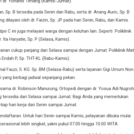
dan dr. Yohanis Timang (Kamis-Jumat).
, Sp. B tersedia pada Senin dan Rabu, serta dr. Anang Auric, Sp. B
g dilayani oleh dr. Faizin, Sp. JP pada hari Senin, Rabu, dan Kamis.
pe C ini juga melayani warga dengan keluhan lain. Seperti Poliklinik
 Ita Haryatie, Sp. P (Selasa, Kamis).
layanan cukup panjang dari Selasa sampai dengan Jumat. Poliklinik Ma
a Endah P, Sp. THT-KL (Rabu-Kamis).
sanal Fauzi, S. KG. Sp. BM (Selasa-Rabu) serta layanan Gigi Umum Non
i yang berbagi jadwal sepanjang pekan.
bersama dr. Robinson Manurung, Ortopedi dengan dr. Yosua Adi Nugroh
ang tersedia dari Selasa sampai Jumat. Bagi Anda yang memerlukan
iap hari kerja dari Senin sampai Jumat.
ndaftaran. Untuk hari Senin sampai Kamis, pelayanan dibuka mulai
erasional lebih singkat, yakni pukul 07.00 hingga 10.00 WITA.