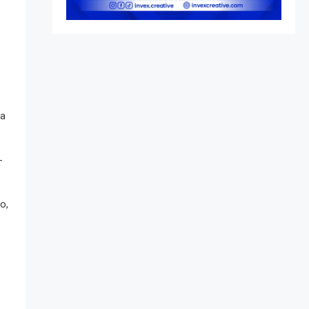
ta
-
o,