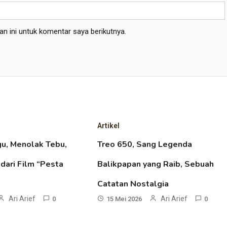
n ini untuk komentar saya berikutnya.
Artikel
gu, Menolak Tebu,
Treo 650, Sang Legenda
 dari Film “Pesta
Balikpapan yang Raib, Sebuah
Catatan Nostalgia
Ari Arief
Ari Arief
0
15 Mei 2026
0