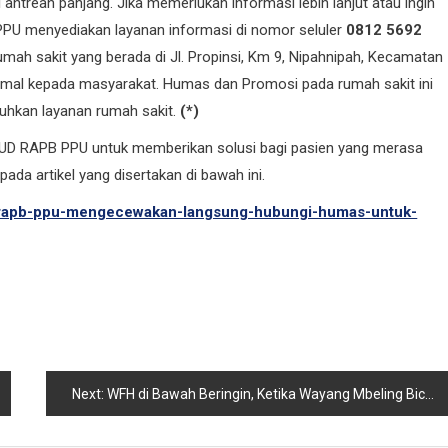
i antrean panjang. Jika memerlukan informasi lebih lanjut atau ingin
 menyediakan layanan informasi di nomor seluler
0812 5692
rumah sakit yang berada di Jl. Propinsi, Km 9, Nipahnipah, Kecamatan
timal kepada masyarakat. Humas dan Promosi pada rumah sakit ini
luhkan layanan rumah sakit.
(*)
UD RAPB PPU untuk memberikan solusi bagi pasien yang merasa
ada artikel yang disertakan di bawah ini.
d-rapb-ppu-mengecewakan-langsung-hubungi-humas-untuk-
Next:
WFH di Bawah Beringin, Ketika Wayang Mbeling Bicara Geopolitik dan Tagihan Listrik