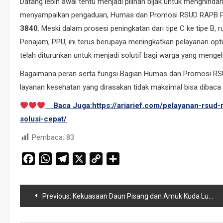
Datang lebih awal tentu menjadi pilihan bijak untuk menghindar
menyampaikan pengaduan, Humas dan Promosi RSUD RAPB PPU
3840
. Meski dalam prosesi peningkatan dari tipe C ke tipe B, 
Penajam, PPU, ini terus berupaya meningkatkan pelayanan op
telah diturunkan untuk menjadi solutif bagi warga yang menge
Bagaimana peran serta fungsi Bagian Humas dan Promosi RS
layanan kesehatan yang dirasakan tidak maksimal bisa dibaca p
Baca Juga:https://ariarief.com/pelayanan-rsu
solusi-cepat/
Pembaca:
83
Facebook
WhatsApp
Telegram
X
Copy
Share
Link
Navigasi
Previous:
Kekuasaan Daun Pisang dan Amuk Kuda Lumping
pos