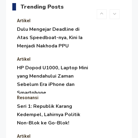
Trending Posts
Paser Melawan Arus Zaman
Popular
Artikel
Dulu Mengejar Deadline di
Atas Speedboat-nya, Kini Ia
Menjadi Nakhoda PPU
Artikel
HP Dopod U1000, Laptop Mini
yang Mendahului Zaman
Sebelum Era iPhone dan
Smartphone
Resonansi
Seri 1: Republik Karang
Kedempel, Lahirnya Politik
Non-Blok ke Go-Blok!
Artikel