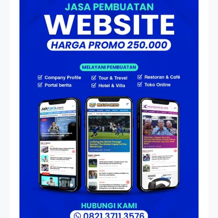
Menjadi Nakhoda PPU
Artikel
HP Dopod U1000, Laptop Mini
yang Mendahului Zaman
Sebelum Era iPhone dan
Smartphone
Resonansi
Seri 1: Republik Karang
Kedempel, Lahirnya Politik
Non-Blok ke Go-Blok!
Artikel
Menelusuri Akar Sejarah Ulang
Tahun PPU, Pertentangan
Bulan Peringatan vs
Pengesahan UU 7/2002