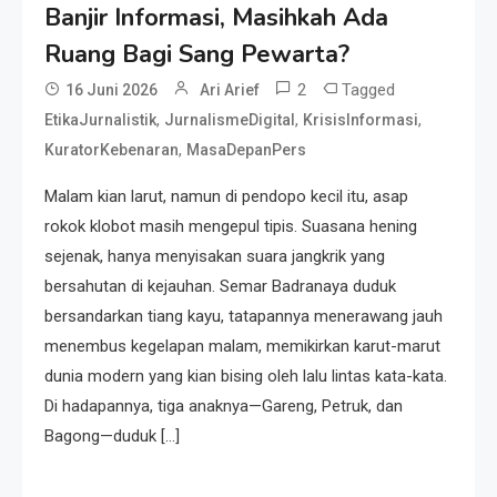
Banjir Informasi, Masihkah Ada
Resonansi
Seri 1: Republik Karang
Ruang Bagi Sang Pewarta?
Kedempel, Lahirnya Politik
2
Tagged
16 Juni 2026
Ari Arief
Non-Blok ke Go-Blok!
,
,
,
EtikaJurnalistik
JurnalismeDigital
KrisisInformasi
,
KuratorKebenaran
MasaDepanPers
Artikel
Menelusuri Akar Sejarah Ulang
Malam kian larut, namun di pendopo kecil itu, asap
Tahun PPU, Pertentangan
rokok klobot masih mengepul tipis. Suasana hening
Bulan Peringatan vs
sejenak, hanya menyisakan suara jangkrik yang
Pengesahan UU 7/2002
bersahutan di kejauhan. Semar Badranaya duduk
Resonansi
bersandarkan tiang kayu, tatapannya menerawang jauh
Satire Politik Karang
menembus kegelapan malam, memikirkan karut-marut
Kedempel: Saat Presiden
dunia modern yang kian bising oleh lalu lintas kata-kata.
Gareng Lebih Sibuk Orasi
Di hadapannya, tiga anaknya—Gareng, Petruk, dan
daripada Urus Nasi
Artikel
Bagong—duduk […]
Menjaga Selendang Tetap
Melambai, Upaya Ronggeng