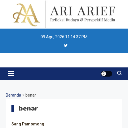
Skip
to
content
09 Agu, 2026
11:14:37 PM
Ari Arief
Beranda
»
benar
benar
Sang Pamomong