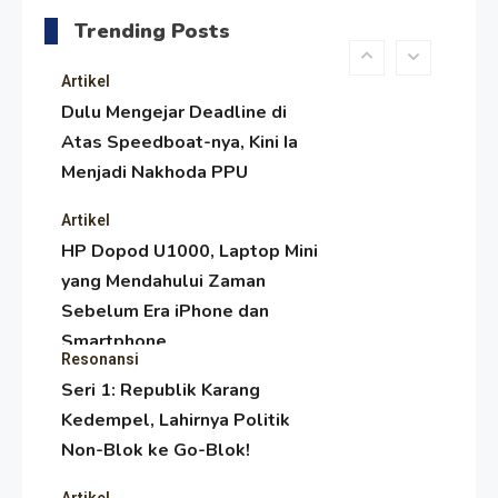
Melambai, Upaya Ronggeng
Trending Posts
Paser Melawan Arus Zaman
Popular
Artikel
Dulu Mengejar Deadline di
Atas Speedboat-nya, Kini Ia
Menjadi Nakhoda PPU
Artikel
HP Dopod U1000, Laptop Mini
yang Mendahului Zaman
Sebelum Era iPhone dan
Smartphone
Resonansi
Seri 1: Republik Karang
Kedempel, Lahirnya Politik
Non-Blok ke Go-Blok!
Artikel