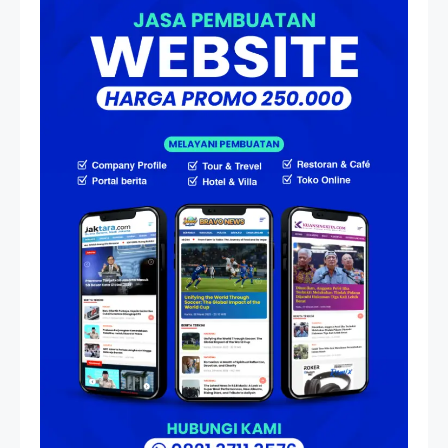
Menjadi Nakhoda PPU
Artikel
HP Dopod U1000, Laptop Mini
yang Mendahului Zaman
Sebelum Era iPhone dan
Smartphone
Resonansi
Seri 1: Republik Karang
Kedempel, Lahirnya Politik
Non-Blok ke Go-Blok!
Artikel
Menelusuri Akar Sejarah Ulang
Tahun PPU, Pertentangan
Bulan Peringatan vs
Pengesahan UU 7/2002