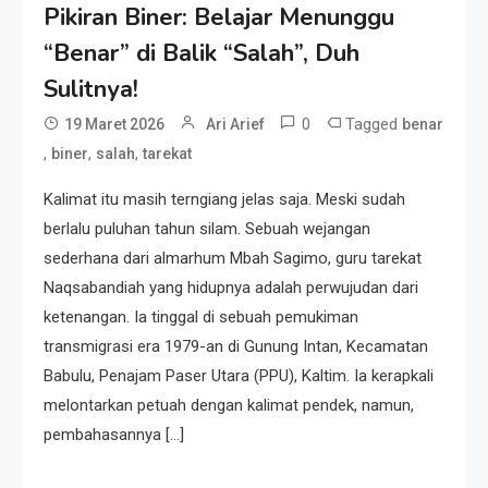
Pikiran Biner: Belajar Menunggu
Resonansi
“Benar” di Balik “Salah”, Duh
Seri 1: Republik Karang
Kedempel, Lahirnya Politik
Sulitnya!
Non-Blok ke Go-Blok!
0
Tagged
19 Maret 2026
Ari Arief
benar
,
,
,
biner
salah
tarekat
Artikel
Menelusuri Akar Sejarah Ulang
Kalimat itu masih terngiang jelas saja. Meski sudah
Tahun PPU, Pertentangan
berlalu puluhan tahun silam. Sebuah wejangan
Bulan Peringatan vs
sederhana dari almarhum Mbah Sagimo, guru tarekat
Pengesahan UU 7/2002
Naqsabandiah yang hidupnya adalah perwujudan dari
Resonansi
ketenangan. Ia tinggal di sebuah pemukiman
Satire Politik Karang
transmigrasi era 1979-an di Gunung Intan, Kecamatan
Kedempel: Saat Presiden
Babulu, Penajam Paser Utara (PPU), Kaltim. Ia kerapkali
Gareng Lebih Sibuk Orasi
melontarkan petuah dengan kalimat pendek, namun,
daripada Urus Nasi
Artikel
pembahasannya […]
Menjaga Selendang Tetap